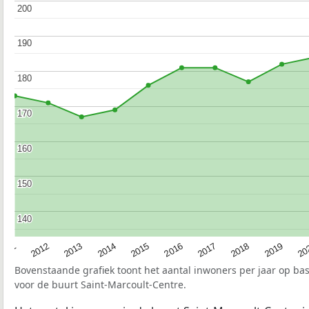
200
200
190
190
180
180
170
170
160
160
150
150
140
140
2015
20
2012
2017
2014
2019
2011
2016
2013
2018
Bovenstaande grafiek toont het aantal inwoners per jaar op ba
voor de buurt Saint-Marcoult-Centre.