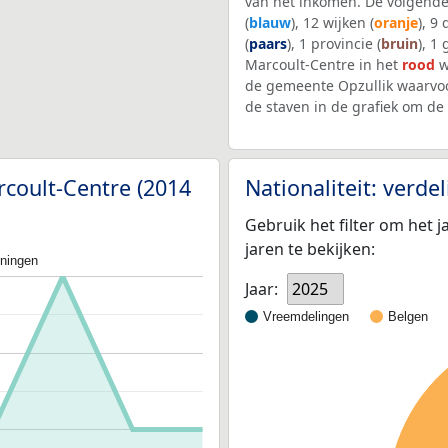
van het inkomen. De volgende
(
blauw
), 12 wijken (
oranje
), 9
(
paars
), 1 provincie (
bruin
), 1
Marcoult-Centre in het
rood
w
de gemeente Opzullik waarvo
de staven in de grafiek om d
rcoult-Centre (2014
Nationaliteit: verd
Gebruik het filter om het j
jaren te bekijken:
oningen
Jaar:
2025
Vreemdelingen
Belgen