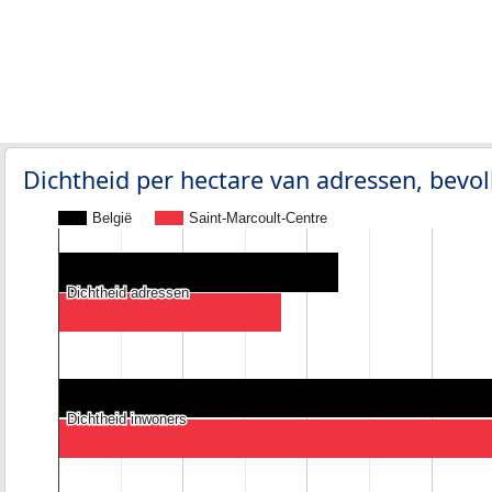
Dichtheid per hectare van adressen, bev
België
Saint-Marcoult-Centre
Dichtheid adressen
Dichtheid adressen
Dichtheid inwoners
Dichtheid inwoners