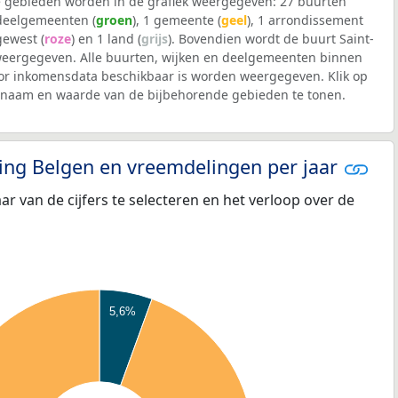
 gebieden worden in de grafiek weergegeven: 27 buurten
 deelgemeenten (
groen
), 1 gemeente (
geel
), 1 arrondissement
 gewest (
roze
) en 1 land (
grijs
). Bovendien wordt de buurt Saint-
eergegeven. Alle buurten, wijken en deelgemeenten binnen
or inkomensdata beschikbaar is worden weergegeven. Klik op
e naam en waarde van de bijbehorende gebieden te tonen.
eling Belgen en vreemdelingen per jaar
aar van de cijfers te selecteren en het verloop over de
5,6%