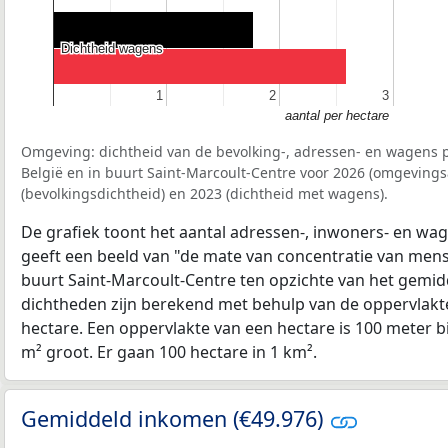
Dichtheid wagens
Dichtheid wagens
1
1
2
2
3
3
aantal per hectare
Omgeving: dichtheid van de bevolking-, adressen- en wagens p
België en in buurt Saint-Marcoult-Centre voor 2026 (omgeving
(bevolkingsdichtheid) en 2023 (dichtheid met wagens).
De grafiek toont het aantal adressen-, inwoners- en wag
geeft een beeld van "de mate van concentratie van mensel
buurt Saint-Marcoult-Centre ten opzichte van het gemi
dichtheden zijn berekend met behulp van de oppervlakte
hectare. Een oppervlakte van een hectare is 100 meter bij
m² groot. Er gaan 100 hectare in 1 km².
Gemiddeld inkomen (€49.976)