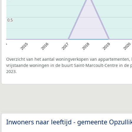
0,5
0,5
2020
2019
2018
2017
2016
2015
2014
Overzicht van het aantal woningverkopen van appartementen, h
vrijstaande woningen in de buurt Saint-Marcoult-Centre in de 
2023.
Inwoners naar leeftijd - gemeente Opzull