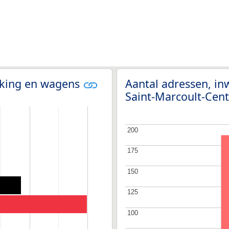
olking en wagens
Aantal adressen, in
Saint-Marcoult-Cen
200
200
175
175
150
150
125
125
100
100