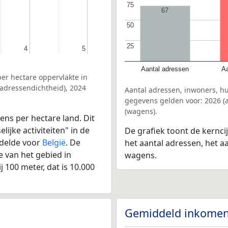
75
75
67
50
50
25
25
4
4
5
5
Aantal adressen
Aa
er hectare oppervlakte in
sadressendichtheid), 2024
Aantal adressen, inwoners, h
gegevens gelden voor: 2026 (a
(wagens).
ens per hectare land. Dit
ijke activiteiten" in de
De grafiek toont de kernci
ddelde voor
België
. De
het aantal adressen, het a
 van het gebied in
wagens.
 100 meter, dat is 10.000
Gemiddeld inkomen