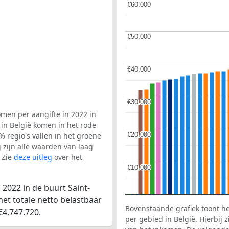
€60.000
€60.000
€50.000
€50.000
€40.000
€40.000
€30.000
€30.000
men per aangifte in 2022 in
 in België komen in het rode
€20.000
€20.000
 regio's vallen in het groene
j zijn alle waarden van laag
 Zie
deze uitleg
over het
€10.000
€10.000
2022 in de buurt Saint-
et totale netto belastbaar
Bovenstaande grafiek toont h
€4.747.720.
per gebied in België. Hierbij