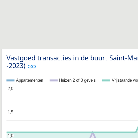
Vastgoed transacties in de buurt Saint-Ma
-2023)
Appartementen
Huizen 2 of 3 gevels
Vrijstaande w
2,0
2,0
1,5
1,5
1,0
1,0