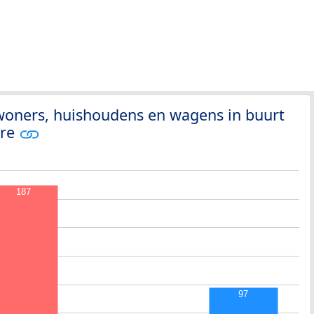
woners, huishoudens en wagens in buurt
tre
187
97