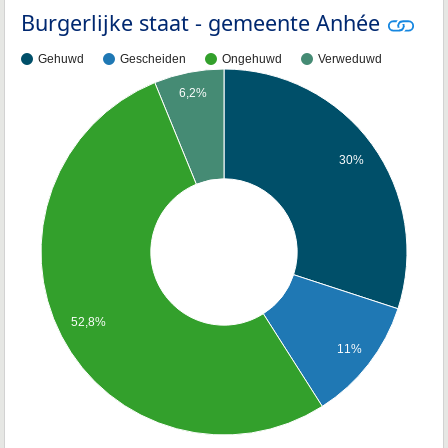
Burgerlijke staat - gemeente Anhée
Gehuwd
Gescheiden
Ongehuwd
Verweduwd
6,2%
30%
52,8%
11%