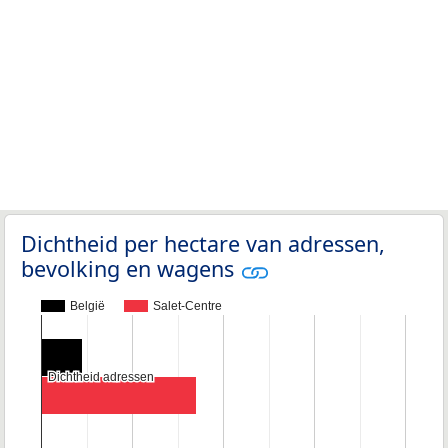
Dichtheid per hectare van adressen,
bevolking en wagens
België
Salet-Centre
Dichtheid adressen
Dichtheid adressen