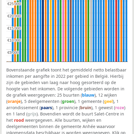
€25.000
€25.000
€20.000
€20.000
€15.000
€15.000
€10.000
€10.000
€5.000
€5.000
Bovenstaande grafiek toont het gemiddeld netto belastbaar
inkomen per aangifte in 2022 per gebied in België. Hierbij
zijn de gebieden van laag naar hoog gesorteerd op de
hoogte van het inkomen. De volgende gebieden worden in
de grafiek weergegeven: 25 buurten (
blauw
), 12 wijken
(
oranje
), 5 deelgemeenten (
groen
), 1 gemeente (
geel
), 1
arrondissement (
paars
), 1 provincie (
bruin
), 1 gewest (
roze
)
en 1 land (
grijs
). Bovendien wordt de buurt Salet-Centre in
het
rood
weergegeven. Alle buurten, wijken en
deelgemeenten binnen de gemeente Anhée waarvoor
inkomensdata beschikbaar is worden weergegeven. Klik op