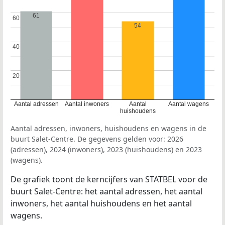
61
60
60
54
40
40
20
20
Aantal adressen
Aantal inwoners
Aantal
Aantal wagens
huishoudens
Aantal adressen, inwoners, huishoudens en wagens in de
buurt Salet-Centre. De gegevens gelden voor: 2026
(adressen), 2024 (inwoners), 2023 (huishoudens) en 2023
(wagens).
De grafiek toont de kerncijfers van STATBEL voor de
buurt Salet-Centre: het aantal adressen, het aantal
inwoners, het aantal huishoudens en het aantal
wagens.