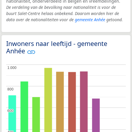
nationaliteit, onderverdeeld in Belgen en vreemdelingen.
De verdeling van de bevolking naar nationaliteit is voor de
buurt Salet-Centre helaas onbekend. Daarom worden hier de
data over de nationaliteiten voor de
gemeente Anhée
getoond.
Inwoners naar leeftijd - gemeente
Anhée
1.000
1.000
800
800
600
600