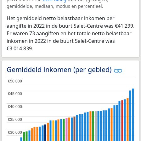
gemiddelde, mediaan, modus en percentieel.
Het gemiddeld netto belastbaar inkomen per
aangifte in 2022 in de buurt Salet-Centre was €41.299.
Er waren 73 aangiften en het totale netto belastbaar
inkomen in 2022 in de buurt Salet-Centre was
€3.014.839.
Gemiddeld inkomen (per gebied)
€50.000
€50.000
€45.000
€45.000
€40.000
€40.000
€35.000
€35.000
€30.000
€30.000