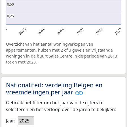
0,50
0,50
0,25
0,25
2013
2016
2018
2019
2020
2022
2023
Overzicht van het aantal woningverkopen van
appartementen, huizen met 2 of 3 gevels en vrijstaande
woningen in de buurt Salet-Centre in de periode van 2013
tot en met 2023.
Nationaliteit: verdeling Belgen en
vreemdelingen per jaar
Gebruik het filter om het jaar van de cijfers te
selecteren en het verloop over de jaren te bekijken:
Jaar:
2025