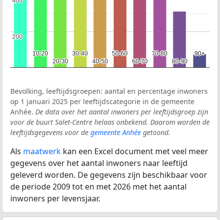
400
400
200
200
10-20
10-20
30-40
30-40
50-60
50-60
70-80
70-80
90+
90+
20-30
20-30
40-50
40-50
60-70
60-70
80-90
80-90
Bevolking, leeftijdsgroepen: aantal en percentage inwoners
op 1 januari 2025 per leeftijdscategorie in de gemeente
Anhée.
De data over het aantal inwoners per leeftijdsgroep zijn
voor de buurt Salet-Centre helaas onbekend. Daarom worden de
leeftijdsgegevens voor de
gemeente Anhée
getoond.
Als
maatwerk
kan een Excel document met veel meer
gegevens over het aantal inwoners naar leeftijd
geleverd worden. De gegevens zijn beschikbaar voor
de periode 2009 tot en met 2026 met het aantal
inwoners per levensjaar.