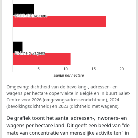
Dichtheid inwoners
Dichtheid inwoners
Dichtheid wagens
Dichtheid wagens
5
5
10
10
15
15
20
20
aantal per hectare
Omgeving: dichtheid van de bevolking-, adressen- en
wagens per hectare oppervlakte in België en in buurt Salet-
Centre voor 2026 (omgevingsadressendichtheid), 2024
(bevolkingsdichtheid) en 2023 (dichtheid met wagens).
De grafiek toont het aantal adressen-, inwoners- en
wagens per hectare land. Dit geeft een beeld van "de
mate van concentratie van menselijke activiteiten" in