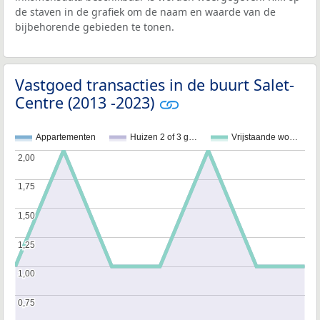
de staven in de grafiek om de naam en waarde van de
bijbehorende gebieden te tonen.
Vastgoed transacties in de buurt Salet-
Centre (2013 -2023)
Appartementen
Huizen 2 of 3 g…
Vrijstaande wo…
2,00
2,00
1,75
1,75
1,50
1,50
1,25
1,25
1,00
1,00
0,75
0,75