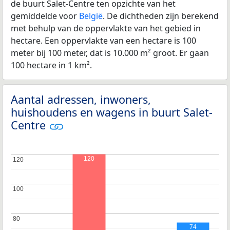
de buurt Salet-Centre ten opzichte van het
gemiddelde voor
België
. De dichtheden zijn berekend
met behulp van de oppervlakte van het gebied in
hectare. Een oppervlakte van een hectare is 100
meter bij 100 meter, dat is 10.000 m² groot. Er gaan
100 hectare in 1 km².
Aantal adressen, inwoners,
huishoudens en wagens in buurt Salet-
Centre
120
120
120
100
100
80
80
74