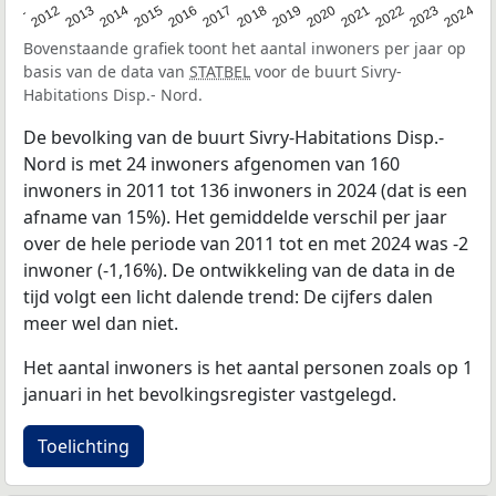
2020
2013
2019
2012
2018
2011
2024
2017
2023
2016
2022
2015
2021
2014
Bovenstaande grafiek toont het aantal inwoners per jaar op
basis van de data van
STATBEL
voor de buurt Sivry-
Habitations Disp.- Nord.
De bevolking van de buurt Sivry-Habitations Disp.-
Nord is met 24 inwoners afgenomen van 160
inwoners in 2011 tot 136 inwoners in 2024 (dat is een
afname van 15%). Het gemiddelde verschil per jaar
over de hele periode van 2011 tot en met 2024 was -2
inwoner (-1,16%). De ontwikkeling van de data in de
tijd volgt een licht dalende trend: De cijfers dalen
meer wel dan niet.
Het aantal inwoners is het aantal personen zoals op 1
januari in het bevolkingsregister vastgelegd.
Toelichting