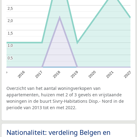
2,5
2,5
2,0
2,0
1,5
1,5
1,0
1,0
0,5
0,5
2013
2022
2021
2020
2019
2018
2017
2016
Overzicht van het aantal woningverkopen van
appartementen, huizen met 2 of 3 gevels en vrijstaande
woningen in de buurt Sivry-Habitations Disp.- Nord in de
periode van 2013 tot en met 2022.
Nationaliteit: verdeling Belgen en