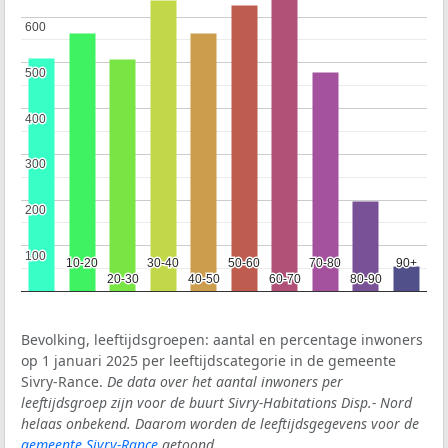
600
600
500
500
400
400
300
300
200
200
100
100
10-20
10-20
30-40
30-40
50-60
50-60
70-80
70-80
90+
90+
20-30
20-30
40-50
40-50
60-70
60-70
80-90
80-90
Bevolking, leeftijdsgroepen: aantal en percentage inwoners
op 1 januari 2025 per leeftijdscategorie in de gemeente
Sivry-Rance.
De data over het aantal inwoners per
leeftijdsgroep zijn voor de buurt Sivry-Habitations Disp.- Nord
helaas onbekend. Daarom worden de leeftijdsgegevens voor de
gemeente Sivry-Rance
getoond.