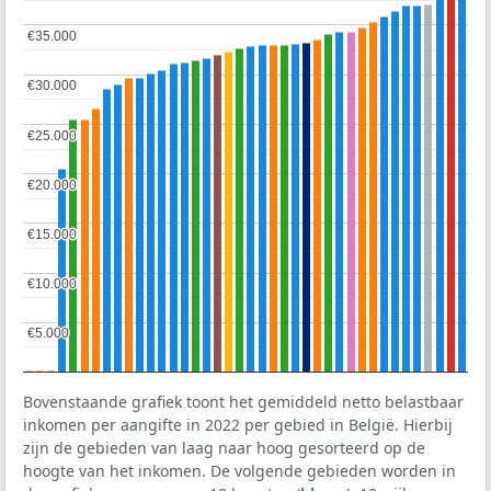
€35.000
€35.000
€30.000
€30.000
€25.000
€25.000
€20.000
€20.000
€15.000
€15.000
€10.000
€10.000
€5.000
€5.000
Bovenstaande grafiek toont het gemiddeld netto belastbaar
inkomen per aangifte in 2022 per gebied in België. Hierbij
zijn de gebieden van laag naar hoog gesorteerd op de
hoogte van het inkomen. De volgende gebieden worden in