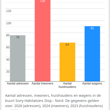
136
120
120
100
100
91
80
80
76
64
60
60
40
40
20
20
Aantal adressen
Aantal inwoners
Aantal
Aantal wagens
huishoudens
Aantal adressen, inwoners, huishoudens en wagens in de
buurt Sivry-Habitations Disp.- Nord. De gegevens gelden
voor: 2026 (adressen), 2024 (inwoners), 2023 (huishoudens)