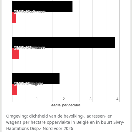
Dichtheid adressen
Dichtheid adressen
Dichtheid inwoners
Dichtheid inwoners
Dichtheid wagens
Dichtheid wagens
1
1
2
2
3
3
4
4
aantal per hectare
Omgeving: dichtheid van de bevolking-, adressen- en
wagens per hectare oppervlakte in België en in buurt Sivry-
Habitations Disp.- Nord voor 2026