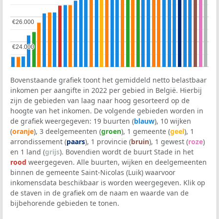
€26.000
€26.000
€24.000
€24.000
Bovenstaande grafiek toont het gemiddeld netto belastbaar
inkomen per aangifte in 2022 per gebied in België. Hierbij
zijn de gebieden van laag naar hoog gesorteerd op de
hoogte van het inkomen. De volgende gebieden worden in
de grafiek weergegeven: 19 buurten (
blauw
), 10 wijken
(
oranje
), 3 deelgemeenten (
groen
), 1 gemeente (
geel
), 1
arrondissement (
paars
), 1 provincie (
bruin
), 1 gewest (
roze
)
en 1 land (
grijs
). Bovendien wordt de buurt Stade in het
rood
weergegeven. Alle buurten, wijken en deelgemeenten
binnen de gemeente Saint-Nicolas (Luik) waarvoor
inkomensdata beschikbaar is worden weergegeven. Klik op
de staven in de grafiek om de naam en waarde van de
bijbehorende gebieden te tonen.