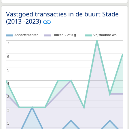
Vastgoed transacties in de buurt Stade
(2013 -2023)
Appartementen
Huizen 2 of 3 g…
Vrijstaande wo…
7
7
6
6
5
5
4
4
3
3
2
2
1
1