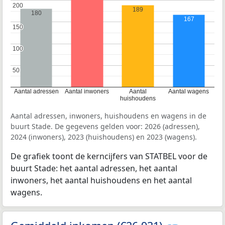
200
200
189
180
167
150
150
100
100
50
50
Aantal adressen
Aantal inwoners
Aantal
Aantal wagens
huishoudens
Aantal adressen, inwoners, huishoudens en wagens in de
buurt Stade. De gegevens gelden voor: 2026 (adressen),
2024 (inwoners), 2023 (huishoudens) en 2023 (wagens).
De grafiek toont de kerncijfers van STATBEL voor de
buurt Stade: het aantal adressen, het aantal
inwoners, het aantal huishoudens en het aantal
wagens.