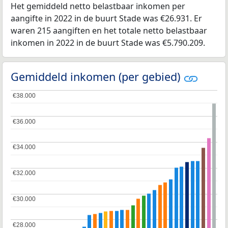
Het gemiddeld netto belastbaar inkomen per
aangifte in 2022 in de buurt Stade was €26.931. Er
waren 215 aangiften en het totale netto belastbaar
inkomen in 2022 in de buurt Stade was €5.790.209.
Gemiddeld inkomen (per gebied)
€38.000
€38.000
€36.000
€36.000
€34.000
€34.000
€32.000
€32.000
€30.000
€30.000
€28.000
€28.000