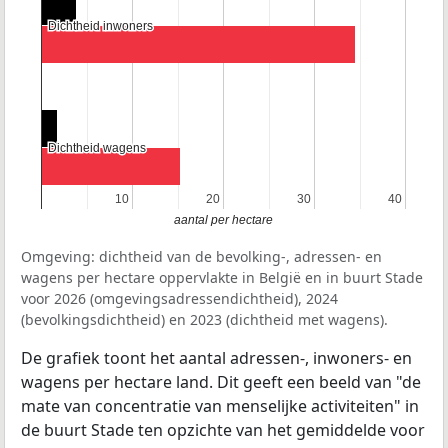
Dichtheid inwoners
Dichtheid inwoners
Dichtheid wagens
Dichtheid wagens
10
10
20
20
30
30
40
40
aantal per hectare
Omgeving: dichtheid van de bevolking-, adressen- en
wagens per hectare oppervlakte in België en in buurt Stade
voor 2026 (omgevingsadressendichtheid), 2024
(bevolkingsdichtheid) en 2023 (dichtheid met wagens).
De grafiek toont het aantal adressen-, inwoners- en
wagens per hectare land. Dit geeft een beeld van "de
mate van concentratie van menselijke activiteiten" in
de buurt Stade ten opzichte van het gemiddelde voor