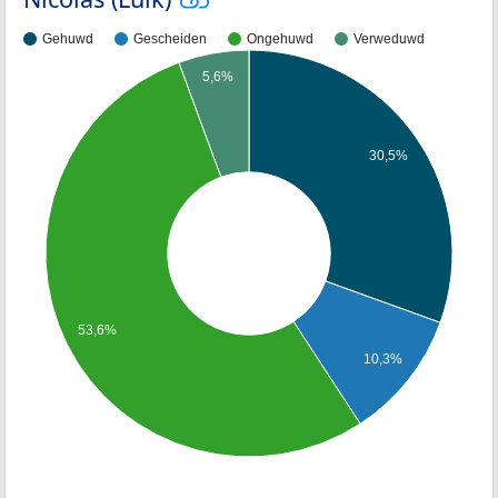
Gehuwd
Gescheiden
Ongehuwd
Verweduwd
5,6%
30,5%
53,6%
10,3%