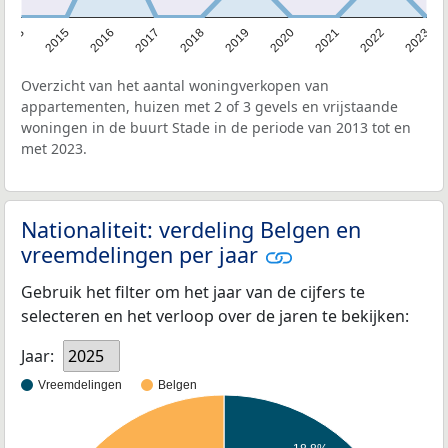
2013
2015
2016
2017
2018
2019
2020
2021
2022
2023
Overzicht van het aantal woningverkopen van
appartementen, huizen met 2 of 3 gevels en vrijstaande
woningen in de buurt Stade in de periode van 2013 tot en
met 2023.
Nationaliteit: verdeling Belgen en
vreemdelingen per jaar
Gebruik het filter om het jaar van de cijfers te
selecteren en het verloop over de jaren te bekijken:
Jaar:
2025
Vreemdelingen
Belgen