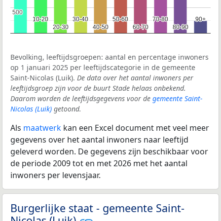
500
500
10-20
10-20
30-40
30-40
50-60
50-60
70-80
70-80
90+
90+
20-30
20-30
40-50
40-50
60-70
60-70
80-90
80-90
Bevolking, leeftijdsgroepen: aantal en percentage inwoners
op 1 januari 2025 per leeftijdscategorie in de gemeente
Saint-Nicolas (Luik).
De data over het aantal inwoners per
leeftijdsgroep zijn voor de buurt Stade helaas onbekend.
Daarom worden de leeftijdsgegevens voor de
gemeente Saint-
Nicolas (Luik)
getoond.
Als
maatwerk
kan een Excel document met veel meer
gegevens over het aantal inwoners naar leeftijd
geleverd worden. De gegevens zijn beschikbaar voor
de periode 2009 tot en met 2026 met het aantal
inwoners per levensjaar.
Burgerlijke staat - gemeente Saint-
Nicolas (Luik)