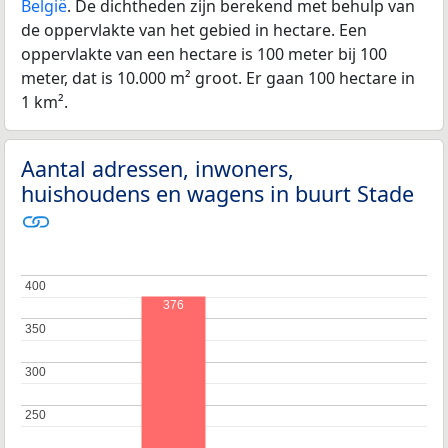
België
. De dichtheden zijn berekend met behulp van
de oppervlakte van het gebied in hectare. Een
oppervlakte van een hectare is 100 meter bij 100
meter, dat is 10.000 m² groot. Er gaan 100 hectare in
1 km².
Aantal adressen, inwoners,
huishoudens en wagens in buurt Stade
400
400
376
350
350
300
300
250
250