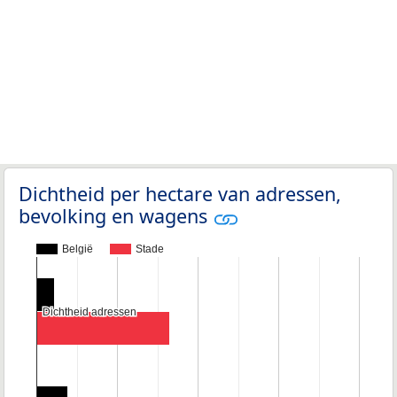
Dichtheid per hectare van adressen,
bevolking en wagens
België
Stade
Dichtheid adressen
Dichtheid adressen