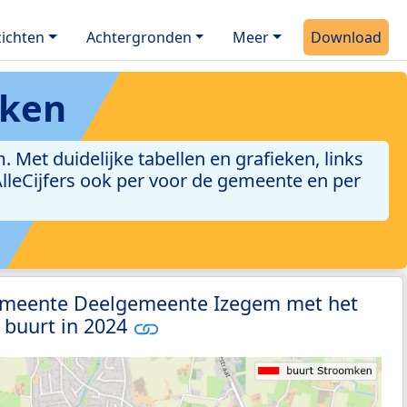
ichten
Achtergronden
Meer
Download
mken
et duidelijke tabellen en grafieken, links
 AlleCijfers ook per voor de gemeente en per
emeente Deelgemeente Izegem met het
 buurt in 2024