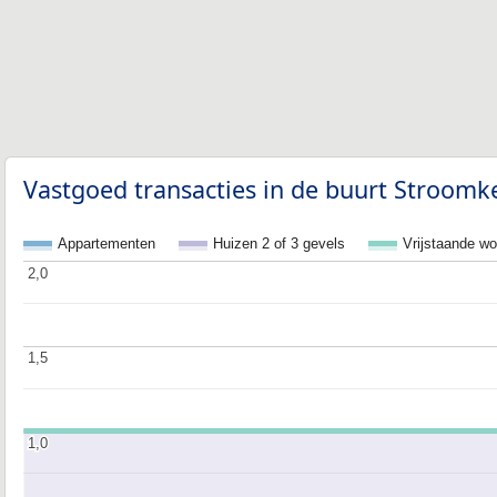
Vastgoed transacties in de buurt Stroomk
Appartementen
Huizen 2 of 3 gevels
Vrijstaande w
2,0
2,0
1,5
1,5
1,0
1,0