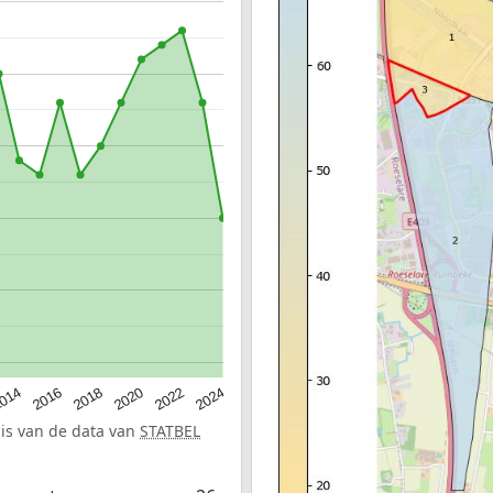
014
2016
2018
2020
2022
2024
sis van de data van
STATBEL