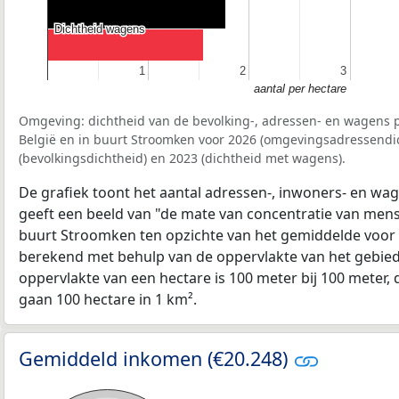
Dichtheid wagens
Dichtheid wagens
1
1
2
2
3
3
aantal per hectare
Omgeving: dichtheid van de bevolking-, adressen- en wagens p
België en in buurt Stroomken voor 2026 (omgevingsadressendic
(bevolkingsdichtheid) en 2023 (dichtheid met wagens).
De grafiek toont het aantal adressen-, inwoners- en wag
geeft een beeld van "de mate van concentratie van mensel
buurt Stroomken ten opzichte van het gemiddelde voor
berekend met behulp van de oppervlakte van het gebied 
oppervlakte van een hectare is 100 meter bij 100 meter, d
gaan 100 hectare in 1 km².
Gemiddeld inkomen (€20.248)