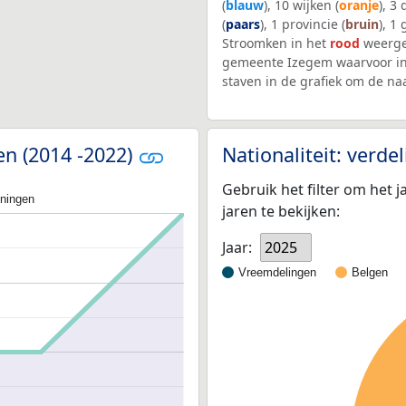
(
blauw
), 10 wijken (
oranje
), 3
(
paars
), 1 provincie (
bruin
), 1
Stroomken in het
rood
weerge
gemeente Izegem waarvoor in
staven in de grafiek om de n
en (2014 -2022)
Nationaliteit: verd
Gebruik het filter om het j
oningen
jaren te bekijken:
Jaar:
2025
Vreemdelingen
Belgen