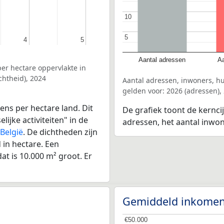
10
10
5
5
4
4
5
5
Aantal adressen
Aa
er hectare oppervlakte in
htheid), 2024
Aantal adressen, inwoners, 
gelden voor: 2026 (adressen),
ens per hectare land. Dit
De grafiek toont de kernci
ijke activiteiten" in de
adressen, het aantal inwo
België
. De dichtheden zijn
in hectare. Een
at is 10.000 m² groot. Er
Gemiddeld inkomen
€50.000
€50.000