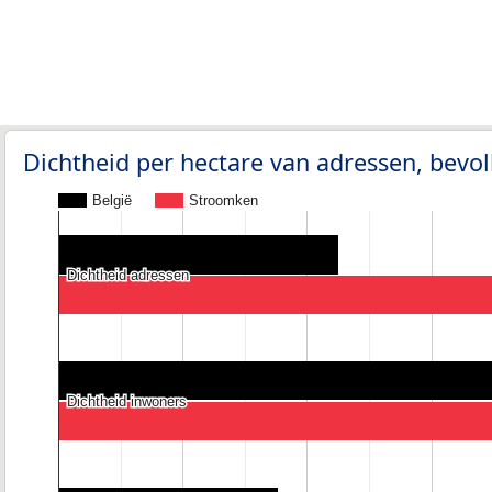
Dichtheid per hectare van adressen, bev
België
Stroomken
Dichtheid adressen
Dichtheid adressen
Dichtheid inwoners
Dichtheid inwoners