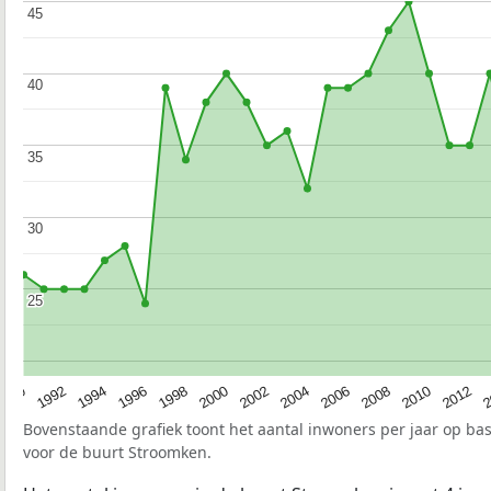
45
45
40
40
35
35
30
30
25
25
1990
1992
1994
1996
1998
2000
2002
2004
2006
2008
2010
2012
2
Bovenstaande grafiek toont het aantal inwoners per jaar op ba
voor de buurt Stroomken.