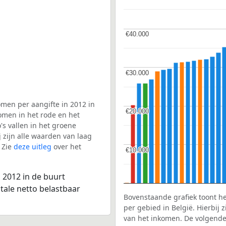
€40.000
€40.000
€30.000
€30.000
men per aangifte in 2012 in
€20.000
€20.000
omen in het rode en het
s vallen in het groene
j zijn alle waarden van laag
 Zie
deze uitleg
over het
€10.000
€10.000
 2012 in de buurt
tale netto belastbaar
Bovenstaande grafiek toont h
per gebied in België. Hierbij
van het inkomen. De volgende