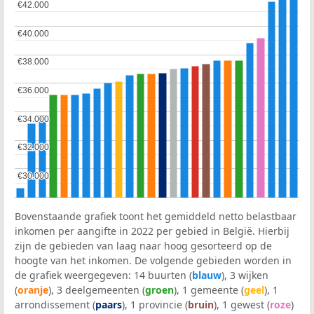
€42.000
€42.000
€40.000
€40.000
€38.000
€38.000
€36.000
€36.000
€34.000
€34.000
€32.000
€32.000
€30.000
€30.000
Bovenstaande grafiek toont het gemiddeld netto belastbaar
inkomen per aangifte in 2022 per gebied in België. Hierbij
zijn de gebieden van laag naar hoog gesorteerd op de
hoogte van het inkomen. De volgende gebieden worden in
de grafiek weergegeven: 14 buurten (
blauw
), 3 wijken
(
oranje
), 3 deelgemeenten (
groen
), 1 gemeente (
geel
), 1
arrondissement (
paars
), 1 provincie (
bruin
), 1 gewest (
roze
)