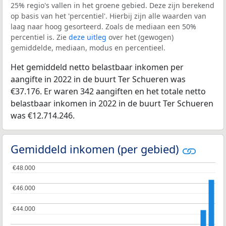
25% regio's vallen in het groene gebied. Deze zijn berekend
op basis van het 'percentiel'. Hierbij zijn alle waarden van
laag naar hoog gesorteerd. Zoals de mediaan een 50%
percentiel is. Zie
deze uitleg
over het (gewogen)
gemiddelde, mediaan, modus en percentieel.
Het gemiddeld netto belastbaar inkomen per
aangifte in 2022 in de buurt Ter Schueren was
€37.176. Er waren 342 aangiften en het totale netto
belastbaar inkomen in 2022 in de buurt Ter Schueren
was €12.714.246.
Gemiddeld inkomen (per gebied)
€48.000
€48.000
€46.000
€46.000
€44.000
€44.000