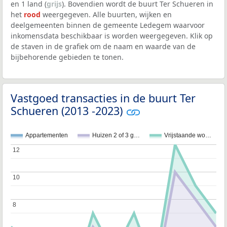
en 1 land (
grijs
). Bovendien wordt de buurt Ter Schueren in
het
rood
weergegeven. Alle buurten, wijken en
deelgemeenten binnen de gemeente Ledegem waarvoor
inkomensdata beschikbaar is worden weergegeven. Klik op
de staven in de grafiek om de naam en waarde van de
bijbehorende gebieden te tonen.
Vastgoed transacties in de buurt Ter
Schueren (2013 -2023)
Appartementen
Huizen 2 of 3 g…
Vrijstaande wo…
12
12
10
10
8
8