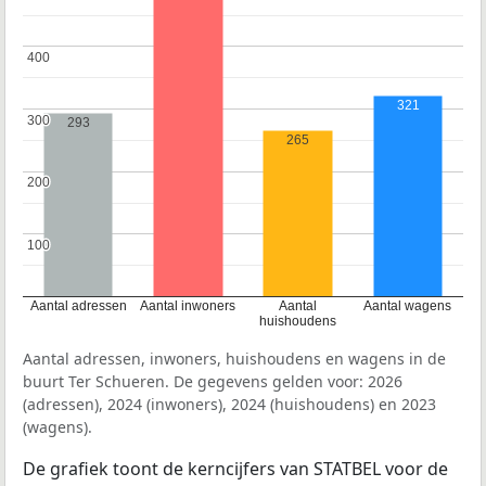
400
400
321
300
300
293
265
200
200
100
100
Aantal adressen
Aantal inwoners
Aantal
Aantal wagens
huishoudens
Aantal adressen, inwoners, huishoudens en wagens in de
buurt Ter Schueren. De gegevens gelden voor: 2026
(adressen), 2024 (inwoners), 2024 (huishoudens) en 2023
(wagens).
De grafiek toont de kerncijfers van STATBEL voor de