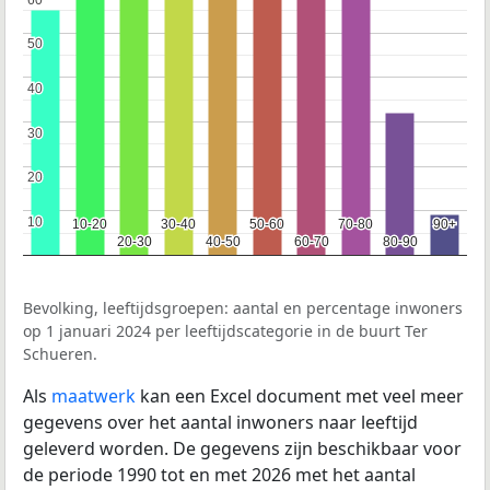
50
50
40
40
30
30
20
20
10
10
10-20
10-20
30-40
30-40
50-60
50-60
70-80
70-80
90+
90+
20-30
20-30
40-50
40-50
60-70
60-70
80-90
80-90
Bevolking, leeftijdsgroepen: aantal en percentage inwoners
op 1 januari 2024 per leeftijdscategorie in de buurt Ter
Schueren.
Als
maatwerk
kan een Excel document met veel meer
gegevens over het aantal inwoners naar leeftijd
geleverd worden. De gegevens zijn beschikbaar voor
de periode 1990 tot en met 2026 met het aantal