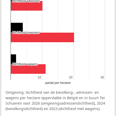
Dichtheid adressen
Dichtheid adressen
Dichtheid inwoners
Dichtheid inwoners
Dichtheid wagens
Dichtheid wagens
10
10
20
20
30
30
aantal per hectare
Omgeving: dichtheid van de bevolking-, adressen- en
wagens per hectare oppervlakte in België en in buurt Ter
Schueren voor 2026 (omgevingsadressendichtheid), 2024
(bevolkingsdichtheid) en 2023 (dichtheid met wagens).