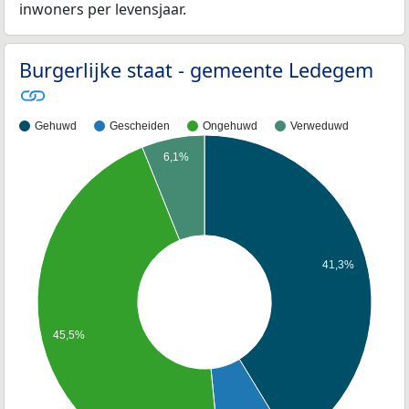
inwoners per levensjaar.
Burgerlijke staat - gemeente Ledegem
Gehuwd
Gescheiden
Ongehuwd
Verweduwd
6,1%
41,3%
45,5%