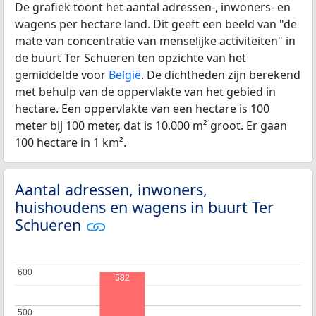
De grafiek toont het aantal adressen-, inwoners- en
wagens per hectare land. Dit geeft een beeld van "de
mate van concentratie van menselijke activiteiten" in
de buurt Ter Schueren ten opzichte van het
gemiddelde voor
België
. De dichtheden zijn berekend
met behulp van de oppervlakte van het gebied in
hectare. Een oppervlakte van een hectare is 100
meter bij 100 meter, dat is 10.000 m² groot. Er gaan
100 hectare in 1 km².
Aantal adressen, inwoners,
huishoudens en wagens in buurt Ter
Schueren
600
600
582
500
500