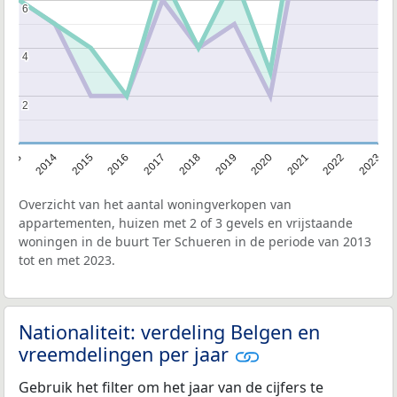
6
6
4
4
2
2
2013
2014
2015
2016
2017
2018
2019
2020
2021
2022
2023
Overzicht van het aantal woningverkopen van
appartementen, huizen met 2 of 3 gevels en vrijstaande
woningen in de buurt Ter Schueren in de periode van 2013
tot en met 2023.
Nationaliteit: verdeling Belgen en
vreemdelingen per jaar
Gebruik het filter om het jaar van de cijfers te