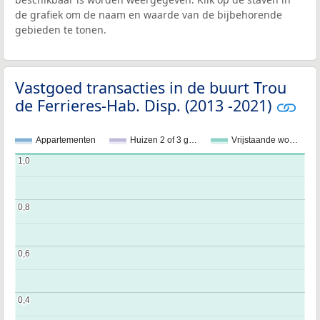
de grafiek om de naam en waarde van de bijbehorende
gebieden te tonen.
Vastgoed transacties in de buurt Trou
de Ferrieres-Hab. Disp. (2013 -2021)
Appartementen
Huizen 2 of 3 g…
Vrijstaande wo…
1,0
1,0
0,8
0,8
0,6
0,6
0,4
0,4