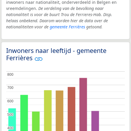
inwoners naar nationaliteit, onderverdeeld in Belgen en
vreemdelingen.
De verdeling van de bevolking naar
nationaliteit is voor de buurt Trou de Ferrieres-Hab. Disp.
helaas onbekend. Daarom worden hier de data over de
nationaliteiten voor de
gemeente Ferrières
getoond.
Inwoners naar leeftijd - gemeente
Ferrières
800
800
700
700
600
600
500
500
400
400