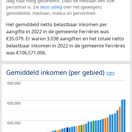
laag naar hoog gesorteerd. Zoals de mediaan een 50%
percentiel is. Zie
deze uitleg
over het (gewogen)
gemiddelde, mediaan, modus en percentieel.
Het gemiddeld netto belastbaar inkomen per
aangifte in 2022 in de gemeente Ferrières was
€35.079. Er waren 3.038 aangiften en het totale netto
belastbaar inkomen in 2022 in de gemeente Ferrières
was €106.571.006.
Gemiddeld inkomen (per gebied)
€60.000
€60.000
€50.000
€50.000
€40.000
€40.000