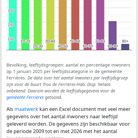
300
300
200
200
100
100
10-20
10-20
30-40
30-40
50-60
50-60
70-80
70-80
90+
90+
20-30
20-30
40-50
40-50
60-70
60-70
80-90
80-90
Bevolking, leeftijdsgroepen: aantal en percentage inwoners
op 1 januari 2025 per leeftijdscategorie in de gemeente
Ferrières.
De data over het aantal inwoners per leeftijdsgroep
zijn voor de buurt Trou de Ferrieres-Hab. Disp. helaas
onbekend. Daarom worden de leeftijdsgegevens voor de
gemeente Ferrières
getoond.
Als
maatwerk
kan een Excel document met veel meer
gegevens over het aantal inwoners naar leeftijd
geleverd worden. De gegevens zijn beschikbaar voor
de periode 2009 tot en met 2026 met het aantal