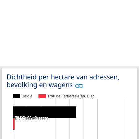
Dichtheid per hectare van adressen,
bevolking en wagens
België
Trou de Ferrieres-Hab. Disp.
Dichtheid adressen
Dichtheid adressen