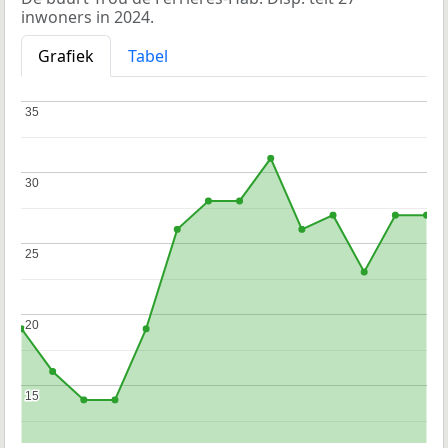
inwoners in 2024.
Grafiek
Tabel
35
35
30
30
25
25
20
20
15
15