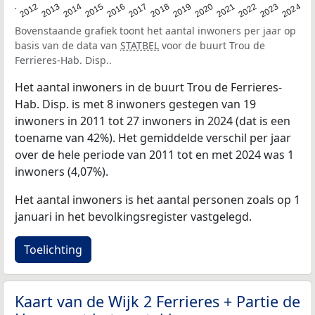
2020
2013
2019
2012
2018
2011
2024
2017
2023
2016
2022
2015
2021
2014
Bovenstaande grafiek toont het aantal inwoners per jaar op
basis van de data van
STATBEL
voor de buurt Trou de
Ferrieres-Hab. Disp..
Het aantal inwoners in de buurt Trou de Ferrieres-
Hab. Disp. is met 8 inwoners gestegen van 19
inwoners in 2011 tot 27 inwoners in 2024 (dat is een
toename van 42%). Het gemiddelde verschil per jaar
over de hele periode van 2011 tot en met 2024 was 1
inwoners (4,07%).
Het aantal inwoners is het aantal personen zoals op 1
januari in het bevolkingsregister vastgelegd.
Toelichting
Kaart van de Wijk 2 Ferrieres + Partie de