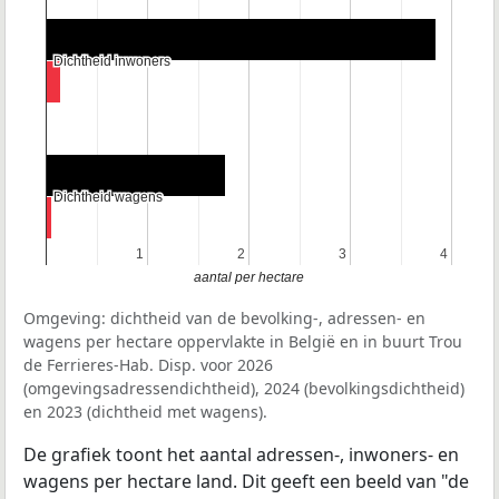
Dichtheid inwoners
Dichtheid inwoners
Dichtheid wagens
Dichtheid wagens
1
1
2
2
3
3
4
4
aantal per hectare
Omgeving: dichtheid van de bevolking-, adressen- en
wagens per hectare oppervlakte in België en in buurt Trou
de Ferrieres-Hab. Disp. voor 2026
(omgevingsadressendichtheid), 2024 (bevolkingsdichtheid)
en 2023 (dichtheid met wagens).
De grafiek toont het aantal adressen-, inwoners- en
wagens per hectare land. Dit geeft een beeld van "de