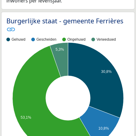
inwoners per levensjaar.
Burgerlijke staat - gemeente Ferrières
Gehuwd
Gescheiden
Ongehuwd
Verweduwd
5,3%
30,8%
53,1%
10,8%