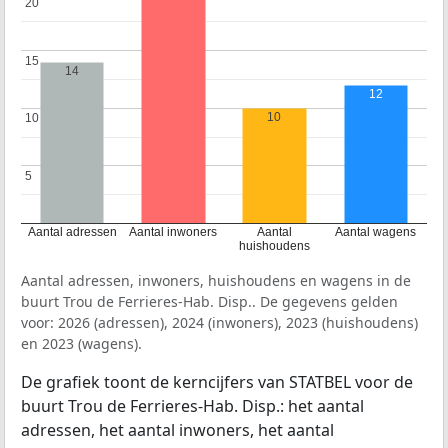
20
20
15
15
14
12
10
10
10
5
5
Aantal adressen
Aantal inwoners
Aantal
Aantal wagens
huishoudens
Aantal adressen, inwoners, huishoudens en wagens in de
buurt Trou de Ferrieres-Hab. Disp.. De gegevens gelden
voor: 2026 (adressen), 2024 (inwoners), 2023 (huishoudens)
en 2023 (wagens).
De grafiek toont de kerncijfers van STATBEL voor de
buurt Trou de Ferrieres-Hab. Disp.: het aantal
adressen, het aantal inwoners, het aantal