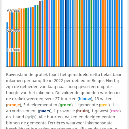
€30.000
€30.000
€20.000
€20.000
€10.000
€10.000
Bovenstaande grafiek toont het gemiddeld netto belastbaar
inkomen per aangifte in 2022 per gebied in België. Hierbij
zijn de gebieden van laag naar hoog gesorteerd op de
hoogte van het inkomen. De volgende gebieden worden in
de grafiek weergegeven: 27 buurten (
blauw
), 13 wijken
(
oranje
), 5 deelgemeenten (
groen
), 1 gemeente (
geel
), 1
arrondissement (
paars
), 1 provincie (
bruin
), 1 gewest (
roze
)
en 1 land (
grijs
). Alle buurten, wijken en deelgemeenten
binnen de gemeente Ferrières waarvoor inkomensdata
beschikbaar is worden weergegeven. Klik op de staven in