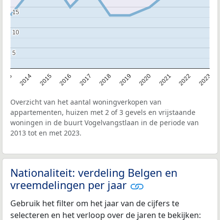
15
15
10
10
5
5
2013
2014
2015
2016
2017
2018
2019
2020
2021
2022
2023
Overzicht van het aantal woningverkopen van
appartementen, huizen met 2 of 3 gevels en vrijstaande
woningen in de buurt Vogelvangstlaan in de periode van
2013 tot en met 2023.
Nationaliteit: verdeling Belgen en
vreemdelingen per jaar
Gebruik het filter om het jaar van de cijfers te
selecteren en het verloop over de jaren te bekijken: