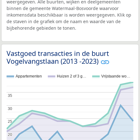
weergegeven. Alle buurten, wijken en deelgemeenten
binnen de gemeente Watermaal-Bosvoorde waarvoor
inkomensdata beschikbaar is worden weergegeven. Klik op
de staven in de grafiek om de naam en waarde van de
bijbehorende gebieden te tonen.
Vastgoed transacties in de buurt
Vogelvangstlaan (2013 -2023)
Appartementen
Huizen 2 of 3 g…
Vrijstaande wo…
35
35
30
30
25
25
20
20