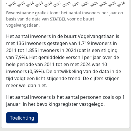
2020
2013
2019
2012
2018
2011
2024
2017
2023
2016
2022
2015
2021
2014
Bovenstaande grafiek toont het aantal inwoners per jaar op
basis van de data van
STATBEL
voor de buurt
Vogelvangstlaan.
Het aantal inwoners in de buurt Vogelvangstlaan is
met 136 inwoners gestegen van 1.719 inwoners in
2011 tot 1.855 inwoners in 2024 (dat is een stijging
van 7,9%). Het gemiddelde verschil per jaar over de
hele periode van 2011 tot en met 2024 was 10
inwoners (0,59%). De ontwikkeling van de data in de
tijd volgt een licht stijgende trend: De cijfers stijgen
meer wel dan niet.
Het aantal inwoners is het aantal personen zoals op 1
januari in het bevolkingsregister vastgelegd.
Toelichting