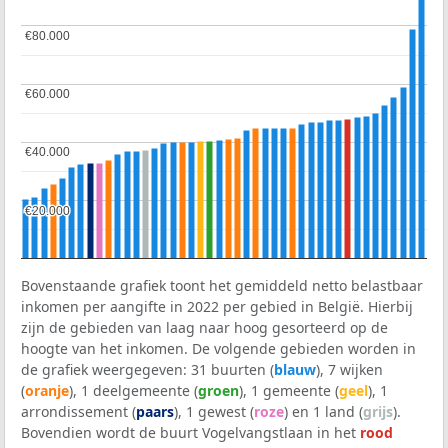
€80.000
€80.000
€60.000
€60.000
€40.000
€40.000
€20.000
€20.000
Bovenstaande grafiek toont het gemiddeld netto belastbaar
inkomen per aangifte in 2022 per gebied in België. Hierbij
zijn de gebieden van laag naar hoog gesorteerd op de
hoogte van het inkomen. De volgende gebieden worden in
de grafiek weergegeven: 31 buurten (
blauw
), 7 wijken
(
oranje
), 1 deelgemeente (
groen
), 1 gemeente (
geel
), 1
arrondissement (
paars
), 1 gewest (
roze
) en 1 land (
grijs
).
Bovendien wordt de buurt Vogelvangstlaan in het
rood