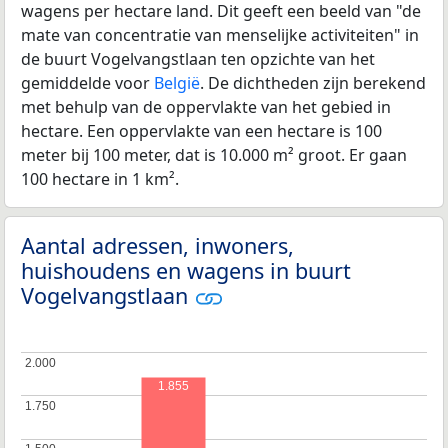
wagens per hectare land. Dit geeft een beeld van "de
mate van concentratie van menselijke activiteiten" in
de buurt Vogelvangstlaan ten opzichte van het
gemiddelde voor
België
. De dichtheden zijn berekend
met behulp van de oppervlakte van het gebied in
hectare. Een oppervlakte van een hectare is 100
meter bij 100 meter, dat is 10.000 m² groot. Er gaan
100 hectare in 1 km².
Aantal adressen, inwoners,
huishoudens en wagens in buurt
Vogelvangstlaan
2.000
2.000
1.855
1.750
1.750