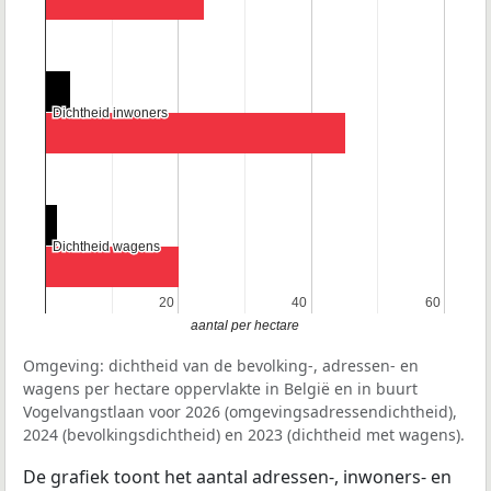
Dichtheid inwoners
Dichtheid inwoners
Dichtheid wagens
Dichtheid wagens
20
20
40
40
60
60
aantal per hectare
Omgeving: dichtheid van de bevolking-, adressen- en
wagens per hectare oppervlakte in België en in buurt
Vogelvangstlaan voor 2026 (omgevingsadressendichtheid),
2024 (bevolkingsdichtheid) en 2023 (dichtheid met wagens).
De grafiek toont het aantal adressen-, inwoners- en