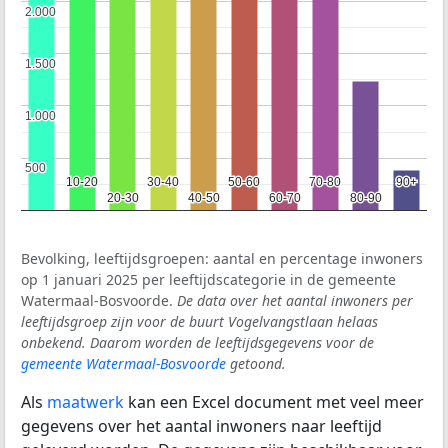
2.000
2.000
1.500
1.500
1.000
1.000
500
500
10-20
10-20
30-40
30-40
50-60
50-60
70-80
70-80
90+
90+
20-30
20-30
40-50
40-50
60-70
60-70
80-90
80-90
Bevolking, leeftijdsgroepen: aantal en percentage inwoners
op 1 januari 2025 per leeftijdscategorie in de gemeente
Watermaal-Bosvoorde.
De data over het aantal inwoners per
leeftijdsgroep zijn voor de buurt Vogelvangstlaan helaas
onbekend. Daarom worden de leeftijdsgegevens voor de
gemeente Watermaal-Bosvoorde
getoond.
Als
maatwerk
kan een Excel document met veel meer
gegevens over het aantal inwoners naar leeftijd