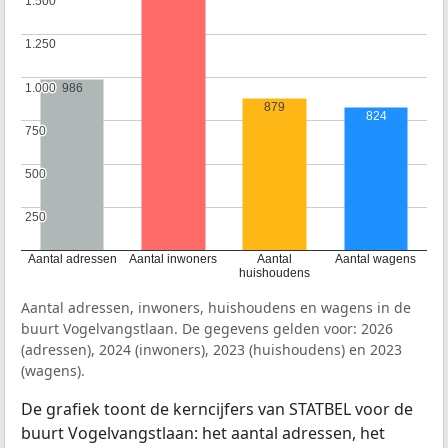
1.500
1.500
1.250
1.250
1.000
1.000
986
879
824
750
750
500
500
250
250
Aantal adressen
Aantal inwoners
Aantal
Aantal wagens
huishoudens
Aantal adressen, inwoners, huishoudens en wagens in de
buurt Vogelvangstlaan. De gegevens gelden voor: 2026
(adressen), 2024 (inwoners), 2023 (huishoudens) en 2023
(wagens).
De grafiek toont de kerncijfers van STATBEL voor de
buurt Vogelvangstlaan: het aantal adressen, het