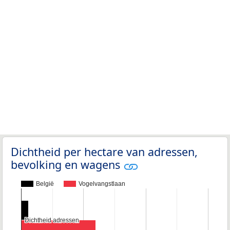
Dichtheid per hectare van adressen,
bevolking en wagens
België
Vogelvangstlaan
Dichtheid adressen
Dichtheid adressen