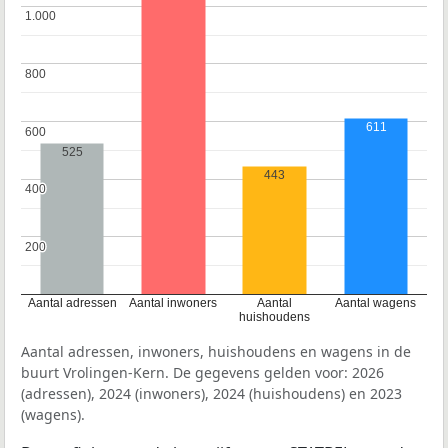
1.000
1.000
800
800
611
600
600
525
443
400
400
200
200
Aantal adressen
Aantal inwoners
Aantal
Aantal wagens
huishoudens
Aantal adressen, inwoners, huishoudens en wagens in de
buurt Vrolingen-Kern. De gegevens gelden voor: 2026
(adressen), 2024 (inwoners), 2024 (huishoudens) en 2023
(wagens).