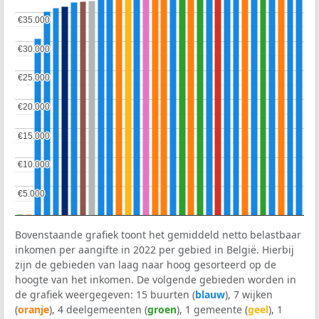
€35.000
€35.000
€30.000
€30.000
€25.000
€25.000
€20.000
€20.000
€15.000
€15.000
€10.000
€10.000
€5.000
€5.000
Bovenstaande grafiek toont het gemiddeld netto belastbaar
inkomen per aangifte in 2022 per gebied in België. Hierbij
zijn de gebieden van laag naar hoog gesorteerd op de
hoogte van het inkomen. De volgende gebieden worden in
de grafiek weergegeven: 15 buurten (
blauw
), 7 wijken
(
oranje
), 4 deelgemeenten (
groen
), 1 gemeente (
geel
), 1