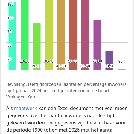
125
125
100
100
75
75
50
50
25
25
10-20
10-20
30-40
30-40
50-60
50-60
70-80
70-80
90+
90+
20-30
20-30
40-50
40-50
60-70
60-70
80-90
80-90
Bevolking, leeftijdsgroepen: aantal en percentage inwoners
op 1 januari 2024 per leeftijdscategorie in de buurt
Vrolingen-Kern.
Als
maatwerk
kan een Excel document met veel meer
gegevens over het aantal inwoners naar leeftijd
geleverd worden. De gegevens zijn beschikbaar voor
de periode 1990 tot en met 2026 met het aantal