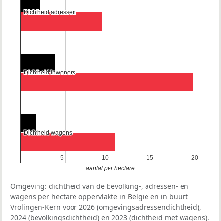
Dichtheid adressen
Dichtheid adressen
Dichtheid inwoners
Dichtheid inwoners
Dichtheid wagens
Dichtheid wagens
5
5
10
10
15
15
20
20
aantal per hectare
Omgeving: dichtheid van de bevolking-, adressen- en
wagens per hectare oppervlakte in België en in buurt
Vrolingen-Kern voor 2026 (omgevingsadressendichtheid),
2024 (bevolkingsdichtheid) en 2023 (dichtheid met wagens).