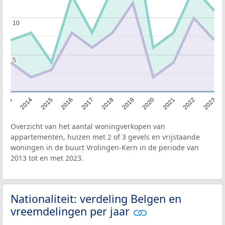
10
10
5
5
2013
2014
2015
2016
2017
2018
2019
2020
2021
2022
2023
Overzicht van het aantal woningverkopen van
appartementen, huizen met 2 of 3 gevels en vrijstaande
woningen in de buurt Vrolingen-Kern in de periode van
2013 tot en met 2023.
Nationaliteit: verdeling Belgen en
vreemdelingen per jaar