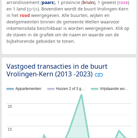
arrondissement (
paars
), 1 provincie (
bruin
), 1 gewest (
roze
)
en 1 land (
grijs
). Bovendien wordt de buurt Vrolingen-Kern
in het
rood
weergegeven. Alle buurten, wijken en
deelgemeenten binnen de gemeente Wellen waarvoor
inkomensdata beschikbaar is worden weergegeven. Klik op
de staven in de grafiek om de naam en waarde van de
bijbehorende gebieden te tonen.
Vastgoed transacties in de buurt
Vrolingen-Kern (2013 -2023)
Appartementen
Huizen 2 of 3 g…
Vrijstaande wo…
20
20
15
15