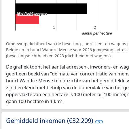
Dichtheid wagens
Dichtheid wagens
1
1
2
2
aantal per hectare
Omgeving: dichtheid van de bevolking-, adressen- en wagens p
België en in buurt Wandre-Meuse voor 2026 (omgevingsadresse
(bevolkingsdichtheid) en 2023 (dichtheid met wagens).
De grafiek toont het aantal adressen-, inwoners- en wag
geeft een beeld van "de mate van concentratie van mensel
buurt Wandre-Meuse ten opzichte van het gemiddelde 
zijn berekend met behulp van de oppervlakte van het ge
oppervlakte van een hectare is 100 meter bij 100 meter, d
gaan 100 hectare in 1 km².
Gemiddeld inkomen (€32.209)