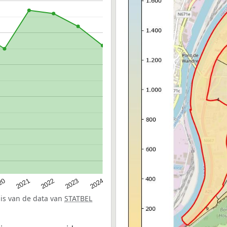
20
2022
2024
2021
2023
sis van de data van
STATBEL