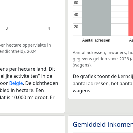
60
60
40
40
20
20
3
3
4
4
Aantal adressen
Aa
er hectare oppervlakte in
ndichtheid), 2024
Aantal adressen, inwoners, 
gegevens gelden voor: 2026 (a
(wagens).
ens per hectare land. Dit
ijke activiteiten" in de
De grafiek toont de kernc
voor
België
. De dichtheden
aantal adressen, het aanta
bied in hectare. Een
wagens.
at is 10.000 m² groot. Er
Gemiddeld inkomen