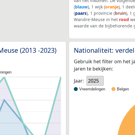
van het inkomen. De volgende
(
blauw
), 1 wijk (
oranje
), 1 dee
(
paars
), 1 provincie (
bruin
), 1
Wandre-Meuse in het
rood
we
waarde van de bijbehorende g
Meuse (2013 -2023)
Nationaliteit: verd
Gebruik het filter om het j
jaren te bekijken:
oningen
Jaar:
2025
Vreemdelingen
Belgen