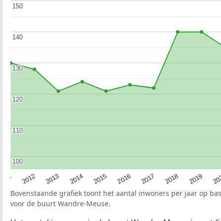
150
150
140
140
130
130
120
120
110
110
100
100
2015
20
2012
2017
2014
2019
2011
2016
2013
2018
Bovenstaande grafiek toont het aantal inwoners per jaar op ba
voor de buurt Wandre-Meuse.