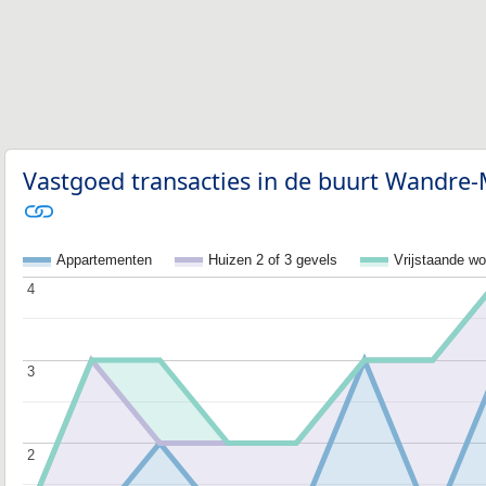
Vastgoed transacties in de buurt Wandre-
Appartementen
Huizen 2 of 3 gevels
Vrijstaande w
4
4
3
3
2
2