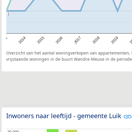
1
1
2015
2
2017
2014
2019
2016
2013
2018
Overzicht van het aantal woningverkopen van appartementen, h
vrijstaande woningen in de buurt Wandre-Meuse in de periode 
Inwoners naar leeftijd - gemeente Luik