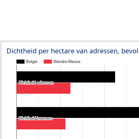
Dichtheid per hectare van adressen, bev
België
Wandre-Meuse
Dichtheid adressen
Dichtheid adressen
Dichtheid inwoners
Dichtheid inwoners