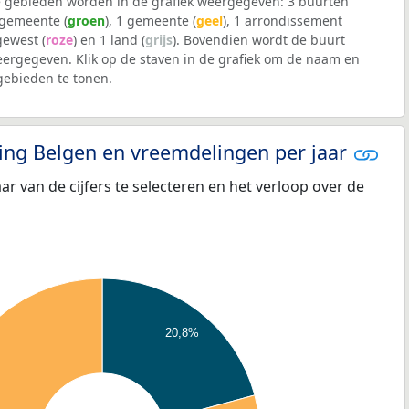
 gebieden worden in de grafiek weergegeven: 3 buurten
lgemeente (
groen
), 1 gemeente (
geel
), 1 arrondissement
 gewest (
roze
) en 1 land (
grijs
). Bovendien wordt de buurt
ergegeven. Klik op de staven in de grafiek om de naam en
ebieden te tonen.
eling Belgen en vreemdelingen per jaar
aar van de cijfers te selecteren en het verloop over de
20,8%