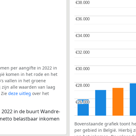
€38.000
€38.000
€36.000
€36.000
€34.000
€34.000
€32.000
€32.000
men per aangifte in 2022 in
€30.000
€30.000
ië komen in het rode en het
s vallen in het groene
€28.000
€28.000
j zijn alle waarden van laag
 Zie
deze uitleg
over het
€26.000
€26.000
n 2022 in de buurt Wandre-
 netto belastbaar inkomen
Bovenstaande grafiek toont h
per gebied in België. Hierbij