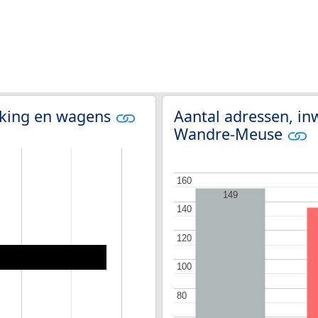
olking en wagens
Aantal adressen, in
Wandre-Meuse
160
160
149
140
140
120
120
100
100
80
80