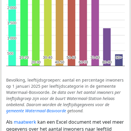
2.000
2.000
1.500
1.500
1.000
1.000
500
500
10-20
10-20
30-40
30-40
50-60
50-60
70-80
70-80
90+
90+
20-30
20-30
40-50
40-50
60-70
60-70
80-90
80-90
Bevolking, leeftijdsgroepen: aantal en percentage inwoners
op 1 januari 2025 per leeftijdscategorie in de gemeente
Watermaal-Bosvoorde.
De data over het aantal inwoners per
leeftijdsgroep zijn voor de buurt Watermaal-Station helaas
onbekend. Daarom worden de leeftijdsgegevens voor de
gemeente Watermaal-Bosvoorde
getoond.
Als
maatwerk
kan een Excel document met veel meer
gegevens over het aantal inwoners naar leeftijd