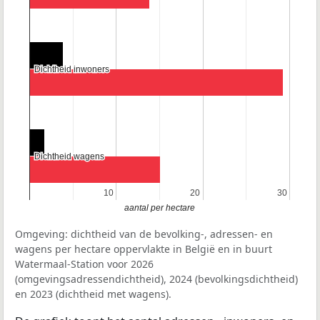
Dichtheid inwoners
Dichtheid inwoners
Dichtheid wagens
Dichtheid wagens
10
10
20
20
30
30
aantal per hectare
Omgeving: dichtheid van de bevolking-, adressen- en
wagens per hectare oppervlakte in België en in buurt
Watermaal-Station voor 2026
(omgevingsadressendichtheid), 2024 (bevolkingsdichtheid)
en 2023 (dichtheid met wagens).