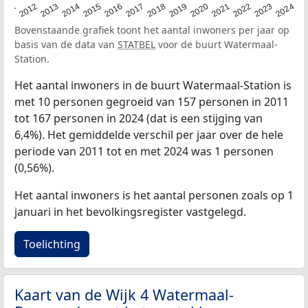
2020
2013
2019
2012
2018
2011
2024
2017
2023
2016
2022
2015
2021
2014
Bovenstaande grafiek toont het aantal inwoners per jaar op
basis van de data van
STATBEL
voor de buurt Watermaal-
Station.
Het aantal inwoners in de buurt Watermaal-Station is
met 10 personen gegroeid van 157 personen in 2011
tot 167 personen in 2024 (dat is een stijging van
6,4%). Het gemiddelde verschil per jaar over de hele
periode van 2011 tot en met 2024 was 1 personen
(0,56%).
Het aantal inwoners is het aantal personen zoals op 1
januari in het bevolkingsregister vastgelegd.
Toelichting
Kaart van de Wijk 4 Watermaal-