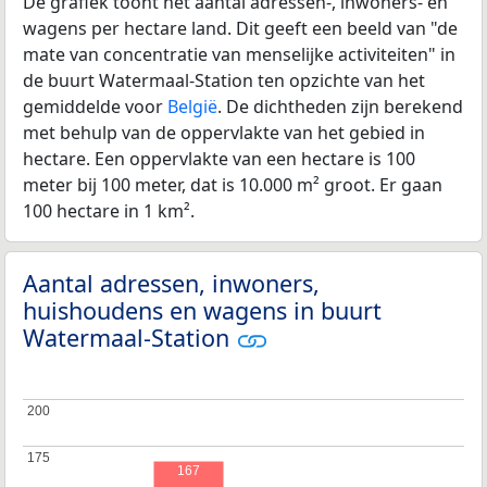
De grafiek toont het aantal adressen-, inwoners- en
wagens per hectare land. Dit geeft een beeld van "de
mate van concentratie van menselijke activiteiten" in
de buurt Watermaal-Station ten opzichte van het
gemiddelde voor
België
. De dichtheden zijn berekend
met behulp van de oppervlakte van het gebied in
hectare. Een oppervlakte van een hectare is 100
meter bij 100 meter, dat is 10.000 m² groot. Er gaan
100 hectare in 1 km².
Aantal adressen, inwoners,
huishoudens en wagens in buurt
Watermaal-Station
200
200
175
175
167