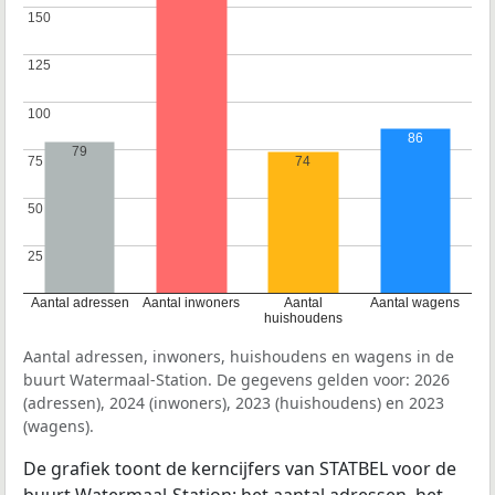
150
150
125
125
100
100
86
79
75
75
74
50
50
25
25
Aantal adressen
Aantal inwoners
Aantal
Aantal wagens
huishoudens
Aantal adressen, inwoners, huishoudens en wagens in de
buurt Watermaal-Station. De gegevens gelden voor: 2026
(adressen), 2024 (inwoners), 2023 (huishoudens) en 2023
(wagens).
De grafiek toont de kerncijfers van STATBEL voor de