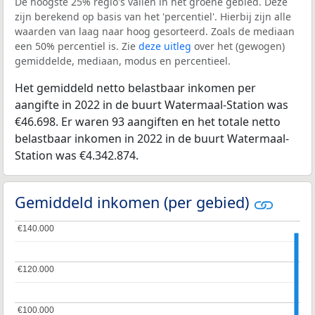
De hoogste 25% regio's vallen in het groene gebied. Deze
zijn berekend op basis van het 'percentiel'. Hierbij zijn alle
waarden van laag naar hoog gesorteerd. Zoals de mediaan
een 50% percentiel is. Zie
deze uitleg
over het (gewogen)
gemiddelde, mediaan, modus en percentieel.
Het gemiddeld netto belastbaar inkomen per
aangifte in 2022 in de buurt Watermaal-Station was
€46.698. Er waren 93 aangiften en het totale netto
belastbaar inkomen in 2022 in de buurt Watermaal-
Station was €4.342.874.
Gemiddeld inkomen (per gebied)
€140.000
€140.000
€120.000
€120.000
€100.000
€100.000