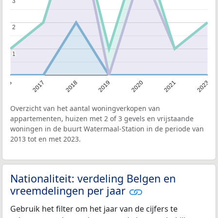
3
3
2
2
1
1
2013
2017
2018
2019
2020
2021
2023
Overzicht van het aantal woningverkopen van
appartementen, huizen met 2 of 3 gevels en vrijstaande
woningen in de buurt Watermaal-Station in de periode van
2013 tot en met 2023.
Nationaliteit: verdeling Belgen en
vreemdelingen per jaar
Gebruik het filter om het jaar van de cijfers te