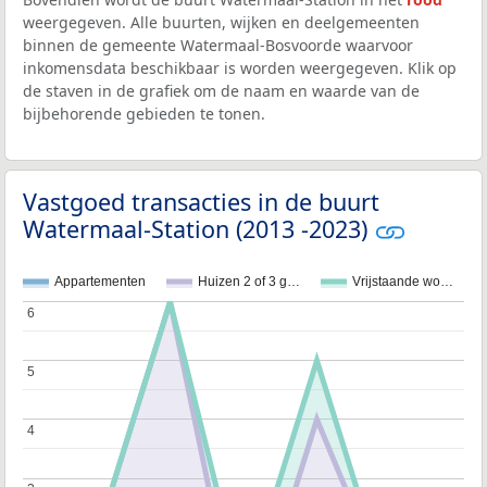
weergegeven. Alle buurten, wijken en deelgemeenten
binnen de gemeente Watermaal-Bosvoorde waarvoor
inkomensdata beschikbaar is worden weergegeven. Klik op
de staven in de grafiek om de naam en waarde van de
bijbehorende gebieden te tonen.
Vastgoed transacties in de buurt
Watermaal-Station (2013 -2023)
Appartementen
Huizen 2 of 3 g…
Vrijstaande wo…
6
6
5
5
4
4