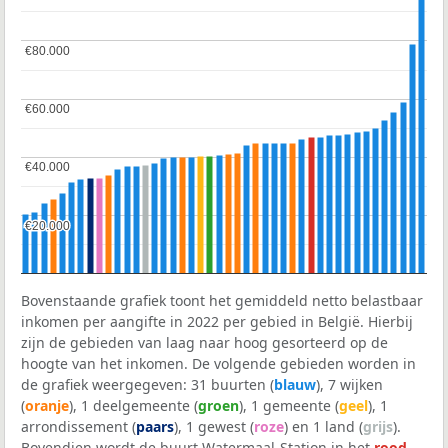
€80.000
€80.000
€60.000
€60.000
€40.000
€40.000
€20.000
€20.000
Bovenstaande grafiek toont het gemiddeld netto belastbaar
inkomen per aangifte in 2022 per gebied in België. Hierbij
zijn de gebieden van laag naar hoog gesorteerd op de
hoogte van het inkomen. De volgende gebieden worden in
de grafiek weergegeven: 31 buurten (
blauw
), 7 wijken
(
oranje
), 1 deelgemeente (
groen
), 1 gemeente (
geel
), 1
arrondissement (
paars
), 1 gewest (
roze
) en 1 land (
grijs
).
Bovendien wordt de buurt Watermaal-Station in het
rood