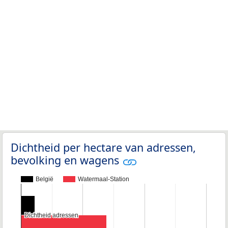
Dichtheid per hectare van adressen,
bevolking en wagens
België
Watermaal-Station
Dichtheid adressen
Dichtheid adressen