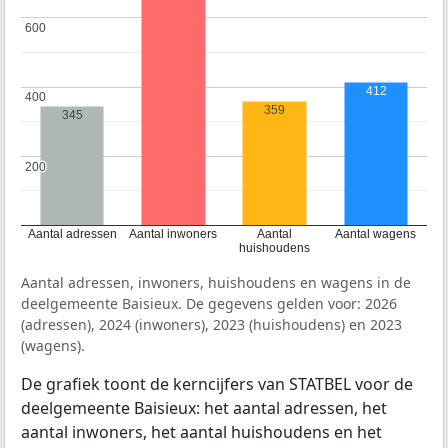
600
600
412
400
400
359
345
200
200
Aantal adressen
Aantal inwoners
Aantal
Aantal wagens
huishoudens
Aantal adressen, inwoners, huishoudens en wagens in de
deelgemeente Baisieux. De gegevens gelden voor: 2026
(adressen), 2024 (inwoners), 2023 (huishoudens) en 2023
(wagens).
De grafiek toont de kerncijfers van STATBEL voor de
deelgemeente Baisieux: het aantal adressen, het
aantal inwoners, het aantal huishoudens en het