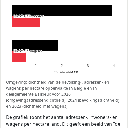
Dichtheid inwoners
Dichtheid inwoners
Dichtheid wagens
Dichtheid wagens
1
1
2
2
3
3
4
4
aantal per hectare
Omgeving: dichtheid van de bevolking-, adressen- en
wagens per hectare oppervlakte in België en in
deelgemeente Baisieux voor 2026
(omgevingsadressendichtheid), 2024 (bevolkingsdichtheid)
en 2023 (dichtheid met wagens).
De grafiek toont het aantal adressen-, inwoners- en
wagens per hectare land. Dit geeft een beeld van "de