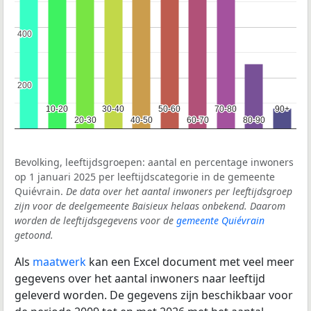
400
400
200
200
10-20
10-20
30-40
30-40
50-60
50-60
70-80
70-80
90+
90+
20-30
20-30
40-50
40-50
60-70
60-70
80-90
80-90
Bevolking, leeftijdsgroepen: aantal en percentage inwoners
op 1 januari 2025 per leeftijdscategorie in de gemeente
Quiévrain.
De data over het aantal inwoners per leeftijdsgroep
zijn voor de deelgemeente Baisieux helaas onbekend. Daarom
worden de leeftijdsgegevens voor de
gemeente Quiévrain
getoond.
Als
maatwerk
kan een Excel document met veel meer
gegevens over het aantal inwoners naar leeftijd
geleverd worden. De gegevens zijn beschikbaar voor