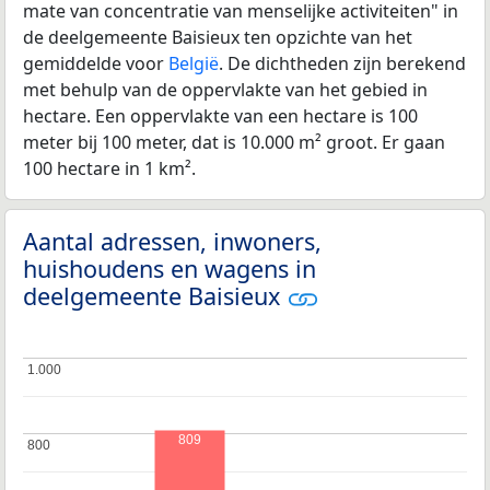
mate van concentratie van menselijke activiteiten" in
de deelgemeente Baisieux ten opzichte van het
gemiddelde voor
België
. De dichtheden zijn berekend
met behulp van de oppervlakte van het gebied in
hectare. Een oppervlakte van een hectare is 100
meter bij 100 meter, dat is 10.000 m² groot. Er gaan
100 hectare in 1 km².
Aantal adressen, inwoners,
huishoudens en wagens in
deelgemeente Baisieux
1.000
1.000
809
800
800