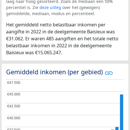
laag naar hoog gesorteerd. Zoals de mediaan een 50%
percentiel is. Zie
deze uitleg
over het (gewogen)
gemiddelde, mediaan, modus en percentieel.
Het gemiddeld netto belastbaar inkomen per
aangifte in 2022 in de deelgemeente Baisieux was
€31.062. Er waren 485 aangiften en het totale netto
belastbaar inkomen in 2022 in de deelgemeente
Baisieux was €15.065.247.
Gemiddeld inkomen (per gebied)
€47.500
€47.500
€45.000
€45.000
€42.500
€42.500
€40.000
€40.000
€37.500
€37.500