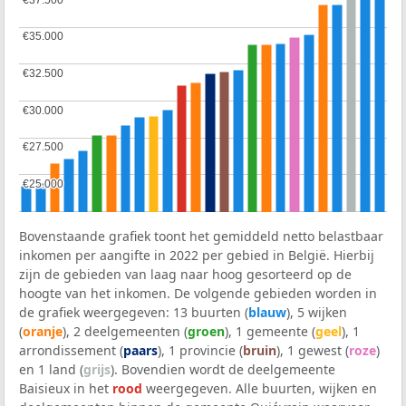
€35.000
€35.000
€32.500
€32.500
€30.000
€30.000
€27.500
€27.500
€25.000
€25.000
Bovenstaande grafiek toont het gemiddeld netto belastbaar
inkomen per aangifte in 2022 per gebied in België. Hierbij
zijn de gebieden van laag naar hoog gesorteerd op de
hoogte van het inkomen. De volgende gebieden worden in
de grafiek weergegeven: 13 buurten (
blauw
), 5 wijken
(
oranje
), 2 deelgemeenten (
groen
), 1 gemeente (
geel
), 1
arrondissement (
paars
), 1 provincie (
bruin
), 1 gewest (
roze
)
en 1 land (
grijs
). Bovendien wordt de deelgemeente
Baisieux in het
rood
weergegeven. Alle buurten, wijken en