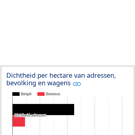
Dichtheid per hectare van adressen,
bevolking en wagens
België
Baisieux
Dichtheid adressen
Dichtheid adressen