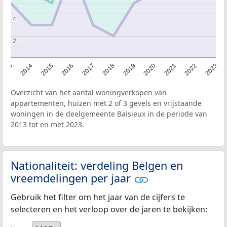
4
4
2
2
2013
2014
2015
2016
2017
2018
2019
2020
2021
2022
2023
Overzicht van het aantal woningverkopen van
appartementen, huizen met 2 of 3 gevels en vrijstaande
woningen in de deelgemeente Baisieux in de periode van
2013 tot en met 2023.
Nationaliteit: verdeling Belgen en
vreemdelingen per jaar
Gebruik het filter om het jaar van de cijfers te
selecteren en het verloop over de jaren te bekijken: