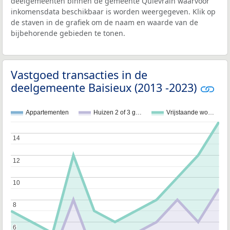
deelgemeenten binnen de gemeente Quiévrain waarvoor
inkomensdata beschikbaar is worden weergegeven. Klik op
de staven in de grafiek om de naam en waarde van de
bijbehorende gebieden te tonen.
Vastgoed transacties in de
deelgemeente Baisieux (2013 -2023)
Appartementen
Huizen 2 of 3 g…
Vrijstaande wo…
14
14
12
12
10
10
8
8
6
6