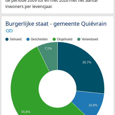
de periode 2009 tot en met 2026 met het aantal
inwoners per levensjaar.
Burgerlijke staat - gemeente Quiévrain
Gehuwd
Gescheiden
Ongehuwd
Verweduwd
7,1%
26,7%
10,4%
55,8%