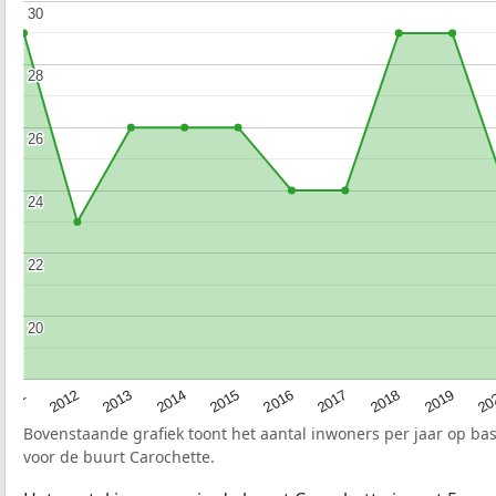
30
30
28
28
26
26
24
24
22
22
20
20
2015
20
2012
2017
2014
2019
2011
2016
2013
2018
Bovenstaande grafiek toont het aantal inwoners per jaar op ba
voor de buurt Carochette.