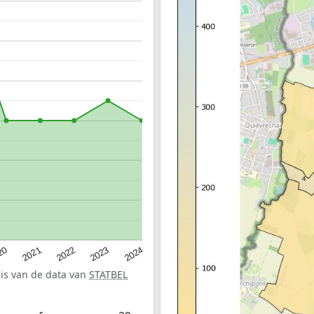
20
2022
2024
2021
2023
sis van de data van
STATBEL