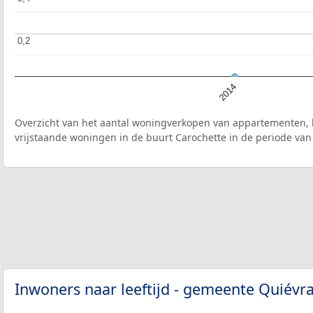
0,2
0,2
2014
Overzicht van het aantal woningverkopen van appartementen, h
vrijstaande woningen in de buurt Carochette in de periode van
Inwoners naar leeftijd - gemeente Quiévr