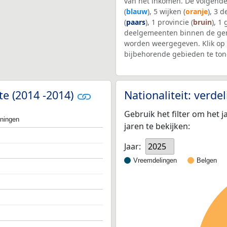
van het inkomen. De volgende
(
blauw
), 5 wijken (
oranje
), 3 
(
paars
), 1 provincie (
bruin
), 1
deelgemeenten binnen de gem
worden weergegeven. Klik op 
bijbehorende gebieden te ton
te (2014 -2014)
Nationaliteit: verd
Gebruik het filter om het j
oningen
jaren te bekijken:
Jaar:
2025
Vreemdelingen
Belgen