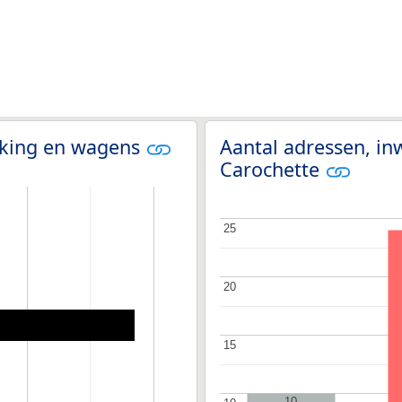
olking en wagens
Aantal adressen, in
Carochette
25
25
20
20
15
15
10