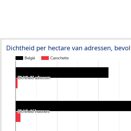
Dichtheid per hectare van adressen, bev
België
Carochette
Dichtheid adressen
Dichtheid adressen
Dichtheid inwoners
Dichtheid inwoners