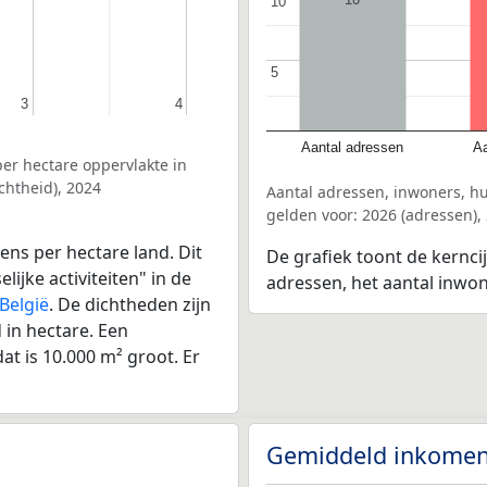
10
10
5
5
3
3
4
4
Aantal adressen
Aa
er hectare oppervlakte in
chtheid), 2024
Aantal adressen, inwoners, h
gelden voor: 2026 (adressen),
ens per hectare land. Dit
De grafiek toont de kernci
ijke activiteiten" in de
adressen, het aantal inwo
België
. De dichtheden zijn
in hectare. Een
at is 10.000 m² groot. Er
Gemiddeld inkomen