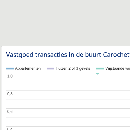
Vastgoed transacties in de buurt Carochet
Appartementen
Huizen 2 of 3 gevels
Vrijstaande w
1,0
1,0
0,8
0,8
0,6
0,6
0,4
0,4