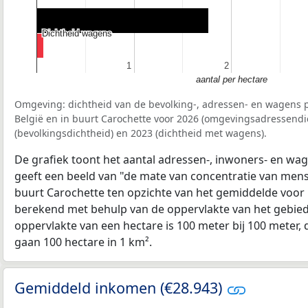
Dichtheid wagens
Dichtheid wagens
1
1
2
2
aantal per hectare
Omgeving: dichtheid van de bevolking-, adressen- en wagens p
België en in buurt Carochette voor 2026 (omgevingsadressendi
(bevolkingsdichtheid) en 2023 (dichtheid met wagens).
De grafiek toont het aantal adressen-, inwoners- en wag
geeft een beeld van "de mate van concentratie van mensel
buurt Carochette ten opzichte van het gemiddelde voor
berekend met behulp van de oppervlakte van het gebied 
oppervlakte van een hectare is 100 meter bij 100 meter, d
gaan 100 hectare in 1 km².
Gemiddeld inkomen (€28.943)