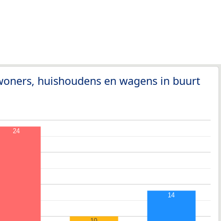
woners, huishoudens en wagens in buurt
24
14
10