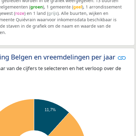
 gebieden worden in de grafiek weergegeven: 13 buurten
deelgemeenten (
groen
), 1 gemeente (
geel
), 1 arrondissement
 gewest (
roze
) en 1 land (
grijs
). Alle buurten, wijken en
eente Quiévrain waarvoor inkomensdata beschikbaar is
de staven in de grafiek om de naam en waarde van de
en.
eling Belgen en vreemdelingen per jaar
aar van de cijfers te selecteren en het verloop over de
11,7%