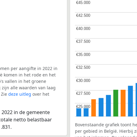
€45.000
€45.000
€42.500
€42.500
€40.000
€40.000
€37.500
€37.500
€35.000
€35.000
€32.500
€32.500
men per aangifte in 2022 in
ë komen in het rode en het
€30.000
€30.000
s vallen in het groene
j zijn alle waarden van laag
 Zie
deze uitleg
over het
€27.500
€27.500
€25.000
€25.000
n 2022 in de gemeente
totale netto belastbaar
Bovenstaande grafiek toont h
.831.
per gebied in België. Hierbij