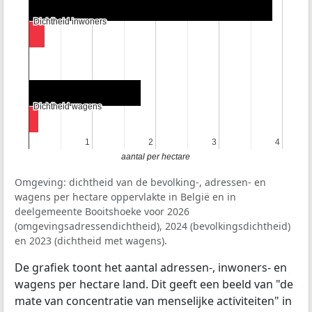
Dichtheid inwoners
Dichtheid inwoners
Dichtheid wagens
Dichtheid wagens
1
1
2
2
3
3
4
4
aantal per hectare
Omgeving: dichtheid van de bevolking-, adressen- en
wagens per hectare oppervlakte in België en in
deelgemeente Booitshoeke voor 2026
(omgevingsadressendichtheid), 2024 (bevolkingsdichtheid)
en 2023 (dichtheid met wagens).
De grafiek toont het aantal adressen-, inwoners- en
wagens per hectare land. Dit geeft een beeld van "de
mate van concentratie van menselijke activiteiten" in