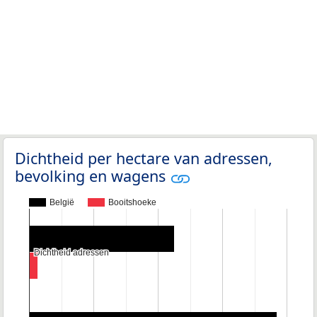
Dichtheid per hectare van adressen,
bevolking en wagens
België
Booitshoeke
Dichtheid adressen
Dichtheid adressen