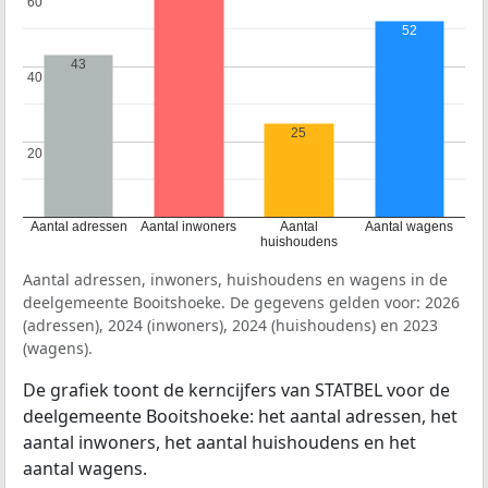
60
60
52
43
40
40
25
20
20
Aantal adressen
Aantal inwoners
Aantal
Aantal wagens
huishoudens
Aantal adressen, inwoners, huishoudens en wagens in de
deelgemeente Booitshoeke. De gegevens gelden voor: 2026
(adressen), 2024 (inwoners), 2024 (huishoudens) en 2023
(wagens).
De grafiek toont de kerncijfers van STATBEL voor de
deelgemeente Booitshoeke: het aantal adressen, het
aantal inwoners, het aantal huishoudens en het
aantal wagens.