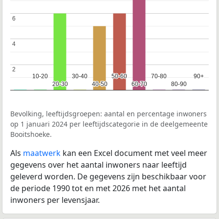
6
6
4
4
2
2
10-20
10-20
30-40
30-40
50-60
50-60
70-80
70-80
90+
90+
20-30
20-30
40-50
40-50
60-70
60-70
80-90
80-90
Bevolking, leeftijdsgroepen: aantal en percentage inwoners
op 1 januari 2024 per leeftijdscategorie in de deelgemeente
Booitshoeke.
Als
maatwerk
kan een Excel document met veel meer
gegevens over het aantal inwoners naar leeftijd
geleverd worden. De gegevens zijn beschikbaar voor
de periode 1990 tot en met 2026 met het aantal
inwoners per levensjaar.