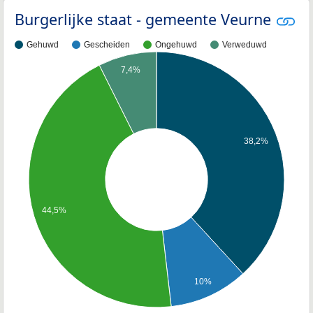
Burgerlijke staat - gemeente Veurne
Gehuwd
Gescheiden
Ongehuwd
Verweduwd
7,4%
38,2%
44,5%
10%