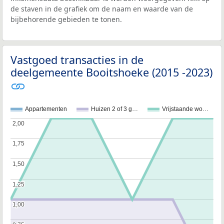
de staven in de grafiek om de naam en waarde van de
bijbehorende gebieden te tonen.
Vastgoed transacties in de
deelgemeente Booitshoeke (2015 -2023)
Appartementen
Huizen 2 of 3 g…
Vrijstaande wo…
2,00
2,00
1,75
1,75
1,50
1,50
1,25
1,25
1,00
1,00