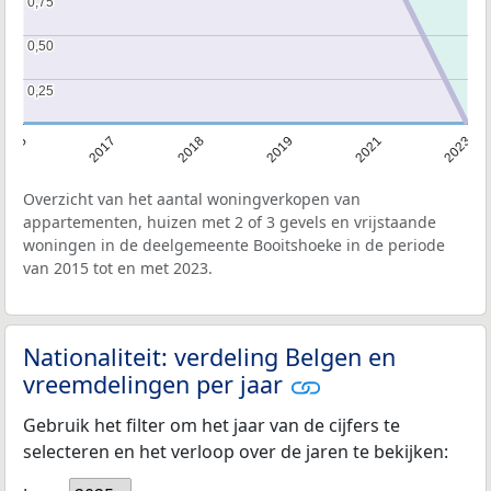
0,75
0,75
0,50
0,50
0,25
0,25
2015
2017
2018
2019
2021
2023
Overzicht van het aantal woningverkopen van
appartementen, huizen met 2 of 3 gevels en vrijstaande
woningen in de deelgemeente Booitshoeke in de periode
van 2015 tot en met 2023.
Nationaliteit: verdeling Belgen en
vreemdelingen per jaar
Gebruik het filter om het jaar van de cijfers te
selecteren en het verloop over de jaren te bekijken: