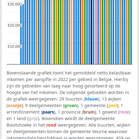
€30.000
€30.000
€20.000
€20.000
€10.000
€10.000
Bovenstaande grafiek toont het gemiddeld netto belastbaar
inkomen per aangifte in 2022 per gebied in België. Hierbij
zijn de gebieden van laag naar hoog gesorteerd op de
hoogte van het inkomen. De volgende gebieden worden in
de grafiek weergegeven: 29 buurten (
blauw
), 13 wijken
(
oranje
), 9 deelgemeenten (
groen
), 1 gemeente (
geel
), 1
arrondissement (
paars
), 1 provincie (
bruin
), 1 gewest (
roze
)
en 1 land (
grijs
). Bovendien wordt de deelgemeente
Booitshoeke in het
rood
weergegeven. Alle buurten, wijken
en deelgemeenten binnen de gemeente Veurne waarvoor
inkomensdata beschikbaar is worden weergegeven. Klik op