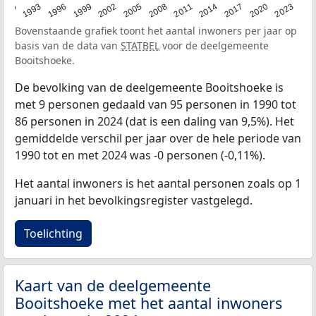
2023
1990
1993
1996
1999
2002
2005
2008
2011
2014
2017
2020
Bovenstaande grafiek toont het aantal inwoners per jaar op
basis van de data van
STATBEL
voor de deelgemeente
Booitshoeke.
De bevolking van de deelgemeente Booitshoeke is
met 9 personen gedaald van 95 personen in 1990 tot
86 personen in 2024 (dat is een daling van 9,5%). Het
gemiddelde verschil per jaar over de hele periode van
1990 tot en met 2024 was -0 personen (-0,11%).
Het aantal inwoners is het aantal personen zoals op 1
januari in het bevolkingsregister vastgelegd.
Toelichting
Kaart van de deelgemeente
Booitshoeke met het aantal inwoners