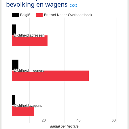
bevolking en wagens
België
Brussel-Neder-Overheembeek
Dichtheid adressen
Dichtheid adressen
Dichtheid inwoners
Dichtheid inwoners
Dichtheid wagens
Dichtheid wagens
20
20
40
40
60
60
aantal per hectare