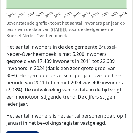
2020
2013
2019
2012
2018
2011
2024
2017
2023
2016
2022
2015
2021
2014
Bovenstaande grafiek toont het aantal inwoners per jaar op
basis van de data van
STATBEL
voor de deelgemeente
Brussel-Neder-Overheembeek.
Het aantal inwoners in de deelgemeente Brussel-
Neder-Overheembeek is met 5.200 inwoners
gegroeid van 17.489 inwoners in 2011 tot 22.689
inwoners in 2024 (dat is een zeer grote groei van
30%). Het gemiddelde verschil per jaar over de hele
periode van 2011 tot en met 2024 was 400 inwoners
(2,03%). De ontwikkeling van de data in de tijd volgt
een monotoon stijgende trend: De cijfers stijgen
ieder jaar.
Het aantal inwoners is het aantal personen zoals op 1
januari in het bevolkingsregister vastgelegd.