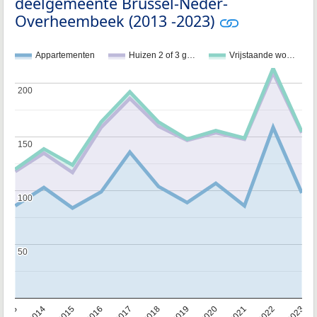
deelgemeente Brussel-Neder-
Overheembeek (2013 -2023)
Appartementen
Huizen 2 of 3 g…
Vrijstaande wo…
200
200
150
150
100
100
50
50
2013
2014
2015
2016
2017
2018
2019
2020
2021
2022
2023