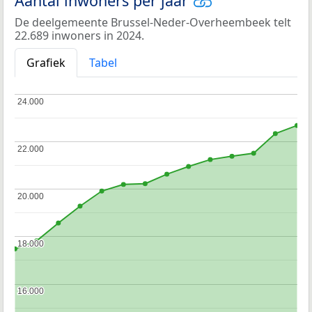
Aantal inwoners per jaar
De deelgemeente Brussel-Neder-Overheembeek telt
22.689 inwoners in 2024.
Grafiek
Tabel
24.000
24.000
22.000
22.000
20.000
20.000
18.000
18.000
16.000
16.000