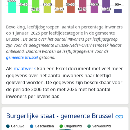
5.000
5.000
10-20
10-20
30-40
30-40
50-60
50-60
70-80
70-80
90+
90+
20-30
20-30
40-50
40-50
60-70
60-70
80-90
80-90
Bevolking, leeftijdsgroepen: aantal en percentage inwoners
op 1 januari 2025 per leeftijdscategorie in de gemeente
Brussel.
De data over het aantal inwoners per leeftijdsgroep
zijn voor de deelgemeente Brussel-Neder-Overheembeek helaas
onbekend. Daarom worden de leeftijdsgegevens voor de
gemeente Brussel
getoond.
Als
maatwerk
kan een Excel document met veel meer
gegevens over het aantal inwoners naar leeftijd
geleverd worden. De gegevens zijn beschikbaar voor
de periode 2006 tot en met 2026 met het aantal
inwoners per levensjaar.
Burgerlijke staat - gemeente Brussel
Gehuwd
Gescheiden
Ongehuwd
Verweduwd