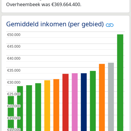
Overheembeek was €369.664.400.
Gemiddeld inkomen (per gebied)
€50.000
€50.000
€45.000
€45.000
€40.000
€40.000
€35.000
€35.000
€30.000
€30.000
€25.000
€25.000
€20.000
€20.000
€15.000
€15.000
€10.000
€10.000