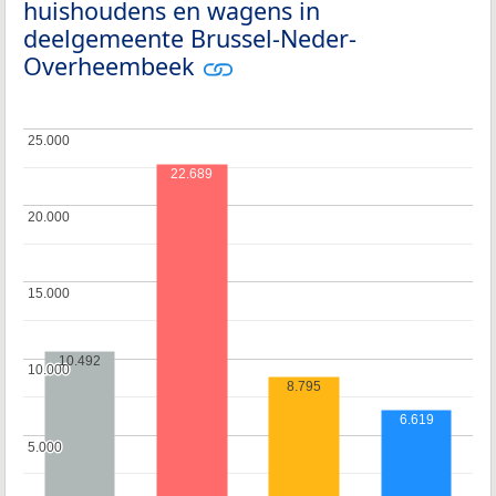
huishoudens en wagens in
deelgemeente Brussel-Neder-
Overheembeek
25.000
25.000
22.689
20.000
20.000
15.000
15.000
10.492
10.000
10.000
8.795
6.619
5.000
5.000