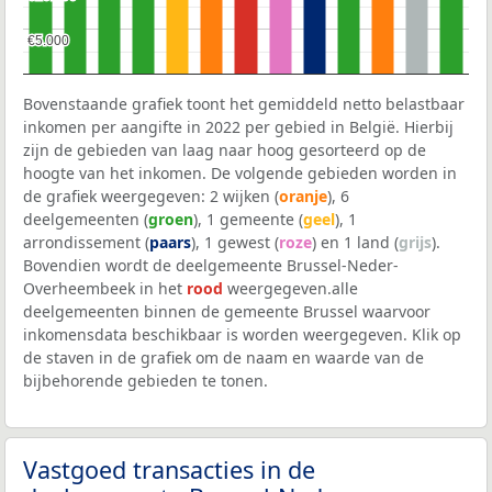
€5.000
€5.000
Bovenstaande grafiek toont het gemiddeld netto belastbaar
inkomen per aangifte in 2022 per gebied in België. Hierbij
zijn de gebieden van laag naar hoog gesorteerd op de
hoogte van het inkomen. De volgende gebieden worden in
de grafiek weergegeven: 2 wijken (
oranje
), 6
deelgemeenten (
groen
), 1 gemeente (
geel
), 1
arrondissement (
paars
), 1 gewest (
roze
) en 1 land (
grijs
).
Bovendien wordt de deelgemeente Brussel-Neder-
Overheembeek in het
rood
weergegeven.alle
deelgemeenten binnen de gemeente Brussel waarvoor
inkomensdata beschikbaar is worden weergegeven. Klik op
de staven in de grafiek om de naam en waarde van de
bijbehorende gebieden te tonen.
Vastgoed transacties in de