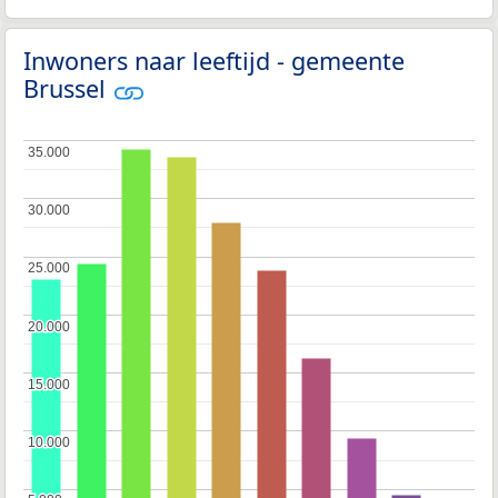
Inwoners naar leeftijd - gemeente
Brussel
35.000
35.000
30.000
30.000
25.000
25.000
20.000
20.000
15.000
15.000
10.000
10.000