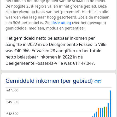
het rode en het oranje gebied van de schaal op de meter.
De hoogste 25% regio's vallen in het groene gebied. Deze
zijn berekend op basis van het 'percentiel'. Hierbij zijn alle
waarden van laag naar hoog gesorteerd. Zoals de mediaan
een 50% percentiel is. Zie
deze uitleg
over het (gewogen)
gemiddelde, mediaan, modus en percentieel.
Het gemiddeld netto belastbaar inkomen per
aangifte in 2022 in de Deelgemeente Fosses-la-Ville
was €40.966. Er waren 28 aangiften en het totale
netto belastbaar inkomen in 2022 in de
Deelgemeente Fosses-la-Ville was €1.147.047.
Gemiddeld inkomen (per gebied)
€47.500
€47.500
€45.000
€45.000
€42.500
€42.500