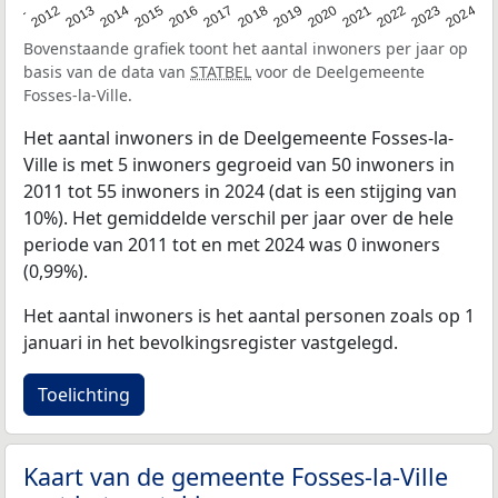
2020
2013
2019
2012
2018
2011
2024
2017
2023
2016
2022
2015
2021
2014
Bovenstaande grafiek toont het aantal inwoners per jaar op
basis van de data van
STATBEL
voor de Deelgemeente
Fosses-la-Ville.
Het aantal inwoners in de Deelgemeente Fosses-la-
Ville is met 5 inwoners gegroeid van 50 inwoners in
2011 tot 55 inwoners in 2024 (dat is een stijging van
10%). Het gemiddelde verschil per jaar over de hele
periode van 2011 tot en met 2024 was 0 inwoners
(0,99%).
Het aantal inwoners is het aantal personen zoals op 1
januari in het bevolkingsregister vastgelegd.
Toelichting
Kaart van de gemeente Fosses-la-Ville