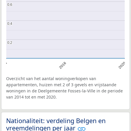
0,6
0,6
0,4
0,4
0,2
0,2
2014
2016
2020
Overzicht van het aantal woningverkopen van
appartementen, huizen met 2 of 3 gevels en vrijstaande
woningen in de Deelgemeente Fosses-la-Ville in de periode
van 2014 tot en met 2020.
Nationaliteit: verdeling Belgen en
vreemdelingen per jaar