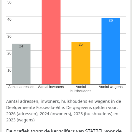
50
50
40
40
39
30
30
25
24
20
20
10
10
Aantal adressen
Aantal inwoners
Aantal
Aantal wagens
huishoudens
Aantal adressen, inwoners, huishoudens en wagens in de
Deelgemeente Fosses-la-Ville. De gegevens gelden voor:
2026 (adressen), 2024 (inwoners), 2023 (huishoudens) en
2023 (wagens).
De grafiek toont de kerncijfers van STATBEL voor de