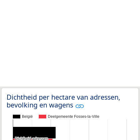
Dichtheid per hectare van adressen,
bevolking en wagens
België
Deelgemeente Fosses-la-Ville
Dichtheid adressen
Dichtheid adressen