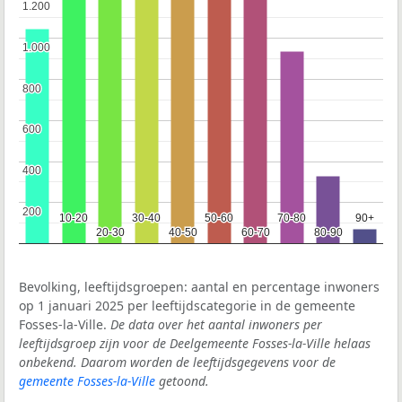
1.200
1.200
1.000
1.000
800
800
600
600
400
400
200
200
10-20
10-20
30-40
30-40
50-60
50-60
70-80
70-80
90+
90+
20-30
20-30
40-50
40-50
60-70
60-70
80-90
80-90
Bevolking, leeftijdsgroepen: aantal en percentage inwoners
op 1 januari 2025 per leeftijdscategorie in de gemeente
Fosses-la-Ville.
De data over het aantal inwoners per
leeftijdsgroep zijn voor de Deelgemeente Fosses-la-Ville helaas
onbekend. Daarom worden de leeftijdsgegevens voor de
gemeente Fosses-la-Ville
getoond.