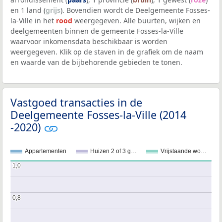
en 1 land (
grijs
). Bovendien wordt de Deelgemeente Fosses-
la-Ville in het
rood
weergegeven. Alle buurten, wijken en
deelgemeenten binnen de gemeente Fosses-la-Ville
waarvoor inkomensdata beschikbaar is worden
weergegeven. Klik op de staven in de grafiek om de naam
en waarde van de bijbehorende gebieden te tonen.
Vastgoed transacties in de
Deelgemeente Fosses-la-Ville (2014
-2020)
Appartementen
Huizen 2 of 3 g…
Vrijstaande wo…
1,0
1,0
0,8
0,8