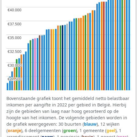
€40.000
€40.000
€37.500
€37.500
€35.000
€35.000
€32.500
€32.500
€30.000
€30.000
€27.500
€27.500
Bovenstaande grafiek toont het gemiddeld netto belastbaar
inkomen per aangifte in 2022 per gebied in België. Hierbij
zijn de gebieden van laag naar hoog gesorteerd op de
hoogte van het inkomen. De volgende gebieden worden in
de grafiek weergegeven: 30 buurten (
blauw
), 12 wijken
(
oranje
), 6 deelgemeenten (
groen
), 1 gemeente (
geel
), 1
arrondissement (
paars
), 1 provincie (
bruin
), 1 gewest (
roze
)