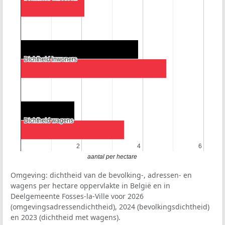
Dichtheid inwoners
Dichtheid inwoners
Dichtheid wagens
Dichtheid wagens
2
2
4
4
6
6
aantal per hectare
Omgeving: dichtheid van de bevolking-, adressen- en
wagens per hectare oppervlakte in België en in
Deelgemeente Fosses-la-Ville voor 2026
(omgevingsadressendichtheid), 2024 (bevolkingsdichtheid)
en 2023 (dichtheid met wagens).