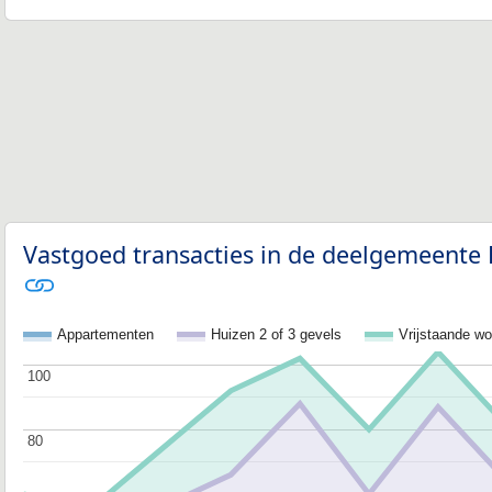
Vastgoed transacties in de deelgemeente F
Appartementen
Huizen 2 of 3 gevels
Vrijstaande w
100
100
80
80