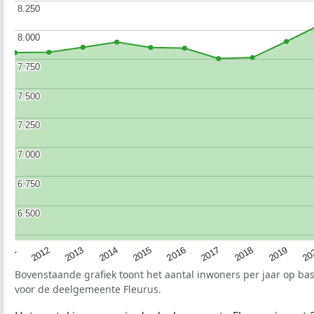
8.250
8.250
8.000
8.000
7.750
7.750
7.500
7.500
7.250
7.250
7.000
7.000
6.750
6.750
6.500
6.500
2015
20
2012
2017
2014
2019
2011
2016
2013
2018
Bovenstaande grafiek toont het aantal inwoners per jaar op ba
voor de deelgemeente Fleurus.