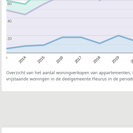
60
60
40
40
20
20
2015
2
2017
2014
2019
2016
2013
2018
Overzicht van het aantal woningverkopen van appartementen, h
vrijstaande woningen in de deelgemeente Fleurus in de period