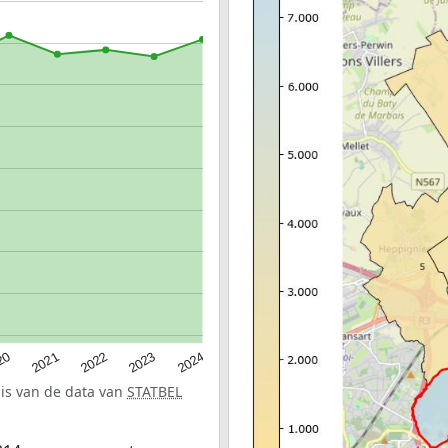
20
2022
2024
2021
2023
sis van de data van
STATBEL