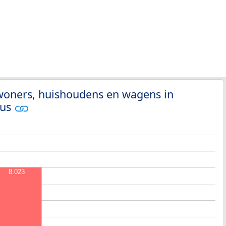
nwoners, huishoudens en wagens in
rus
8.023