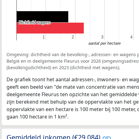
Dichtheid wagens
Dichtheid wagens
1
1
2
2
3
3
4
4
aantal per hectare
Omgeving: dichtheid van de bevolking-, adressen- en wagens p
België en in deelgemeente Fleurus voor 2026 (omgevingsadres
(bevolkingsdichtheid) en 2023 (dichtheid met wagens).
De grafiek toont het aantal adressen-, inwoners- en wag
geeft een beeld van "de mate van concentratie van mensel
deelgemeente Fleurus ten opzichte van het gemiddelde
zijn berekend met behulp van de oppervlakte van het ge
oppervlakte van een hectare is 100 meter bij 100 meter, d
gaan 100 hectare in 1 km².
Gemiddeld inkomen (€29.084)