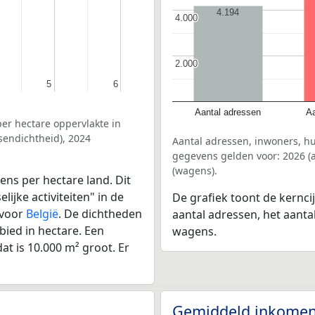
4.194
4.000
4.000
2.000
2.000
5
5
6
6
Aantal adressen
Aa
er hectare oppervlakte in
sendichtheid), 2024
Aantal adressen, inwoners, h
gegevens gelden voor: 2026 (a
(wagens).
ens per hectare land. Dit
ijke activiteiten" in de
De grafiek toont de kernci
 voor
België
. De dichtheden
aantal adressen, het aanta
bied in hectare. Een
wagens.
at is 10.000 m² groot. Er
Gemiddeld inkomen