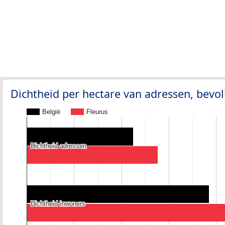
Dichtheid per hectare van adressen, bev
België
Fleurus
Dichtheid adressen
Dichtheid adressen
Dichtheid inwoners
Dichtheid inwoners