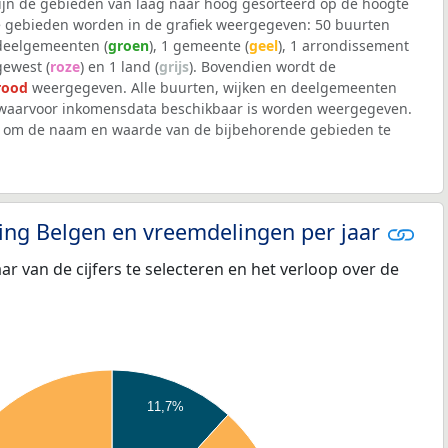
 zijn de gebieden van laag naar hoog gesorteerd op de hoogte
 gebieden worden in de grafiek weergegeven: 50 buurten
 deelgemeenten (
groen
), 1 gemeente (
geel
), 1 arrondissement
 gewest (
roze
) en 1 land (
grijs
). Bovendien wordt de
rood
weergegeven. Alle buurten, wijken en deelgemeenten
waarvoor inkomensdata beschikbaar is worden weergegeven.
iek om de naam en waarde van de bijbehorende gebieden te
eling Belgen en vreemdelingen per jaar
aar van de cijfers te selecteren en het verloop over de
11,7%