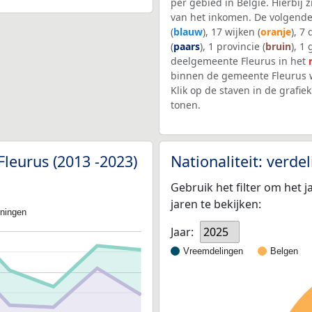
per gebied in België. Hierbij
van het inkomen. De volgende
(
blauw
), 17 wijken (
oranje
), 7
(
paars
), 1 provincie (
bruin
), 1
deelgemeente Fleurus in het
binnen de gemeente Fleurus 
Klik op de staven in de graf
tonen.
leurus (2013 -2023)
Nationaliteit: verd
Gebruik het filter om het j
jaren te bekijken:
oningen
Jaar:
2025
Vreemdelingen
Belgen