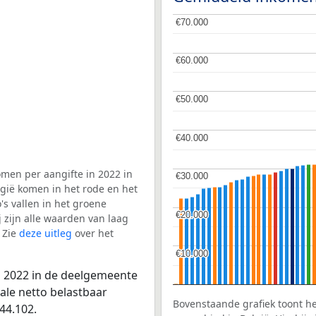
€70.000
€70.000
€60.000
€60.000
€50.000
€50.000
€40.000
€40.000
men per aangifte in 2022 in
€30.000
€30.000
gië komen in het rode en het
s vallen in het groene
€20.000
€20.000
j zijn alle waarden van laag
 Zie
deze uitleg
over het
€10.000
€10.000
n 2022 in de deelgemeente
ale netto belastbaar
Bovenstaande grafiek toont h
44.102.