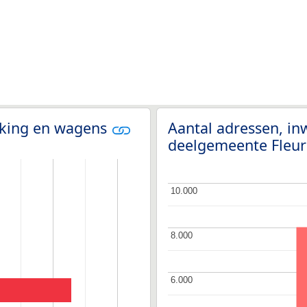
olking en wagens
Aantal adressen, i
deelgemeente Fleu
10.000
10.000
8.000
8.000
6.000
6.000