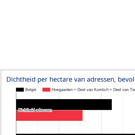
Dichtheid per hectare van adressen, bev
België
Hoegaarden + Deel van Kumtich + Deel van Ti
Dichtheid adressen
Dichtheid adressen