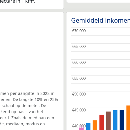
hectare in 1 km².
Gemiddeld inkomen
€70.000
€70.000
€65.000
€65.000
€60.000
€60.000
€55.000
€55.000
men per aangifte in 2022 in
€50.000
€50.000
ienen. De laagste 10% en 25%
e schaal op de meter. De
€45.000
€45.000
ekend op basis van het
rteerd. Zoals de mediaan een
de, mediaan, modus en
€40.000
€40.000