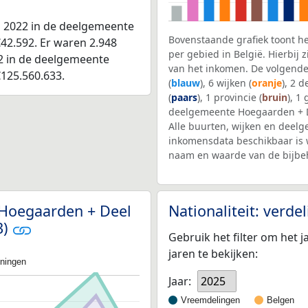
n 2022 in de deelgemeente
Bovenstaande grafiek toont h
42.592. Er waren 2.948
per gebied in België. Hierbij
22 in de deelgemeente
van het inkomen. De volgende
125.560.633.
(
blauw
), 6 wijken (
oranje
), 2 
(
paars
), 1 provincie (
bruin
), 1
deelgemeente Hoegaarden + D
Alle buurten, wijken en dee
inkomensdata beschikbaar is 
naam en waarde van de bijbe
 Hoegaarden + Deel
Nationaliteit: verd
3)
Gebruik het filter om het j
jaren te bekijken:
oningen
Jaar:
2025
Vreemdelingen
Belgen