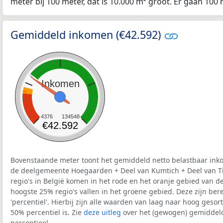
meter bij 100 meter, dat is 10.000 m² groot. Er gaan 100 
Gemiddeld inkomen (€42.592)
Inkomen
4376
134548
€42.592
Bovenstaande meter toont het gemiddeld netto belastbaar inko
de deelgemeente Hoegaarden + Deel van Kumtich + Deel van T
regio's in België komen in het rode en het oranje gebied van d
hoogste 25% regio's vallen in het groene gebied. Deze zijn ber
'percentiel'. Hierbij zijn alle waarden van laag naar hoog geso
50% percentiel is. Zie
deze uitleg
over het (gewogen) gemiddel
percentieel.