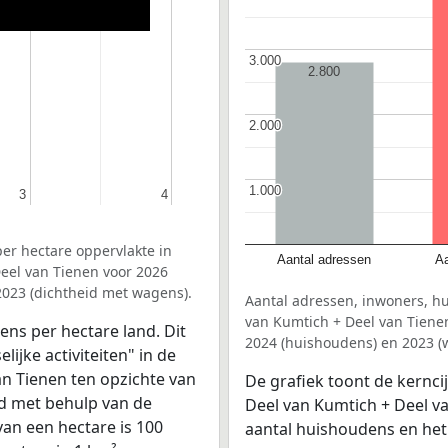
3.000
3.000
2.800
2.000
2.000
1.000
1.000
3
3
4
4
er hectare oppervlakte in
Aantal adressen
Aa
eel van Tienen voor 2026
2023 (dichtheid met wagens).
Aantal adressen, inwoners, 
van Kumtich + Deel van Tienen
ens per hectare land. Dit
2024 (huishoudens) en 2023 (
ijke activiteiten" in de
n Tienen ten opzichte van
De grafiek toont de kernc
nd met behulp van de
Deel van Kumtich + Deel va
van een hectare is 100
aantal huishoudens en het