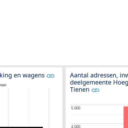
olking en wagens
Aantal adressen, i
deelgemeente Hoega
enen
Tienen
5.000
5.000
4.000
4.000