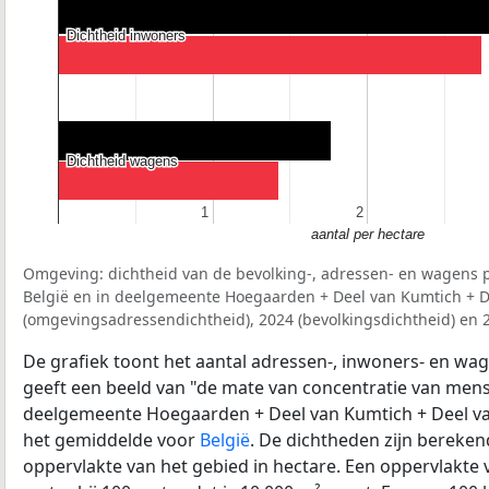
Dichtheid inwoners
Dichtheid inwoners
Dichtheid wagens
Dichtheid wagens
1
1
2
2
aantal per hectare
Omgeving: dichtheid van de bevolking-, adressen- en wagens p
België en in deelgemeente Hoegaarden + Deel van Kumtich + D
(omgevingsadressendichtheid), 2024 (bevolkingsdichtheid) en 
De grafiek toont het aantal adressen-, inwoners- en wag
geeft een beeld van "de mate van concentratie van mensel
deelgemeente Hoegaarden + Deel van Kumtich + Deel va
het gemiddelde voor
België
. De dichtheden zijn bereke
oppervlakte van het gebied in hectare. Een oppervlakte 