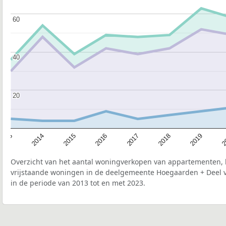
60
60
40
40
20
20
2015
2
2017
2014
2019
2016
2013
2018
Overzicht van het aantal woningverkopen van appartementen, h
vrijstaande woningen in de deelgemeente Hoegaarden + Deel 
in de periode van 2013 tot en met 2023.