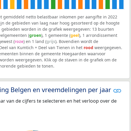
et gemiddeld netto belastbaar inkomen per aangifte in 2022
 zijn de gebieden van laag naar hoog gesorteerd op de hoogte
 gebieden worden in de grafiek weergegeven: 13 buurten
deelgemeenten (
groen
), 1 gemeente (
geel
), 1 arrondissement
 gewest (
roze
) en 1 land (
grijs
). Bovendien wordt de
eel van Kumtich + Deel van Tienen in het
rood
weergegeven.
lgemeenten binnen de gemeente Hoegaarden waarvoor
worden weergegeven. Klik op de staven in de grafiek om de
horende gebieden te tonen.
eling Belgen en vreemdelingen per jaar
aar van de cijfers te selecteren en het verloop over de