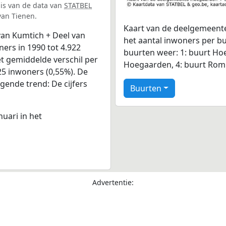
sis van de data van
STATBEL
van Tienen.
Kaart van de deelgemeent
an Kumtich + Deel van
het aantal inwoners per bu
ers in 1990 tot 4.922
buurten weer: 1: buurt Hoe
t gemiddelde verschil per
Hoegaarden, 4: buurt Ro
25 inwoners (0,55%). De
jgende trend: De cijfers
Buurten
nuari in het
Advertentie: