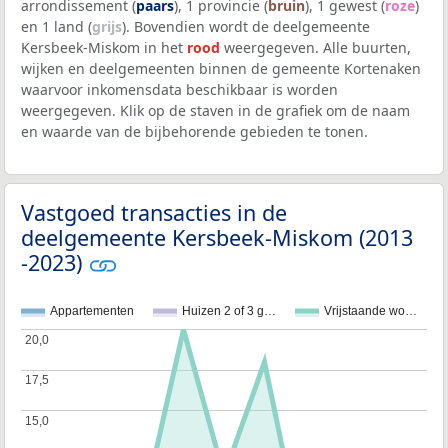
arrondissement (
paars
), 1 provincie (
bruin
), 1 gewest (
roze
)
en 1 land (
grijs
). Bovendien wordt de deelgemeente
Kersbeek-Miskom in het
rood
weergegeven. Alle buurten,
wijken en deelgemeenten binnen de gemeente Kortenaken
waarvoor inkomensdata beschikbaar is worden
weergegeven. Klik op de staven in de grafiek om de naam
en waarde van de bijbehorende gebieden te tonen.
Vastgoed transacties in de
deelgemeente Kersbeek-Miskom (2013
-2023)
Appartementen
Huizen 2 of 3 g…
Vrijstaande wo…
20,0
20,0
17,5
17,5
15,0
15,0