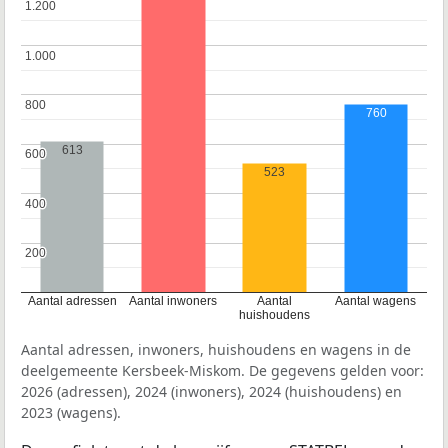
1.200
1.200
1.000
1.000
800
800
760
613
600
600
523
400
400
200
200
Aantal adressen
Aantal inwoners
Aantal
Aantal wagens
huishoudens
Aantal adressen, inwoners, huishoudens en wagens in de
deelgemeente Kersbeek-Miskom. De gegevens gelden voor:
2026 (adressen), 2024 (inwoners), 2024 (huishoudens) en
2023 (wagens).