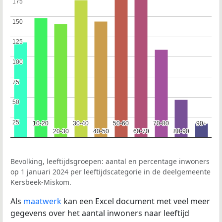
175
175
150
150
125
125
100
100
75
75
50
50
25
25
10-20
10-20
30-40
30-40
50-60
50-60
70-80
70-80
90+
90+
20-30
20-30
40-50
40-50
60-70
60-70
80-90
80-90
Bevolking, leeftijdsgroepen: aantal en percentage inwoners
op 1 januari 2024 per leeftijdscategorie in de deelgemeente
Kersbeek-Miskom.
Als
maatwerk
kan een Excel document met veel meer
gegevens over het aantal inwoners naar leeftijd