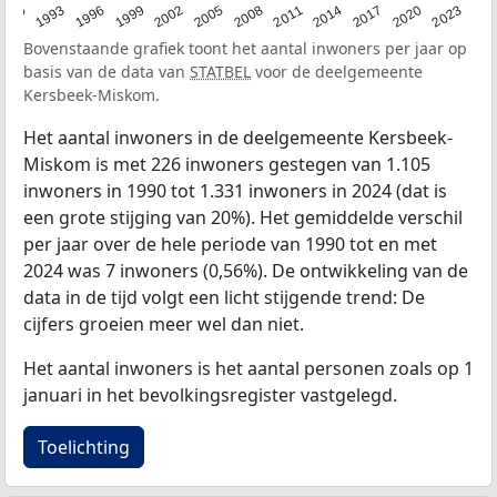
2023
1990
1993
1996
1999
2002
2005
2008
2011
2014
2017
2020
Bovenstaande grafiek toont het aantal inwoners per jaar op
basis van de data van
STATBEL
voor de deelgemeente
Kersbeek-Miskom.
Het aantal inwoners in de deelgemeente Kersbeek-
Miskom is met 226 inwoners gestegen van 1.105
inwoners in 1990 tot 1.331 inwoners in 2024 (dat is
een grote stijging van 20%). Het gemiddelde verschil
per jaar over de hele periode van 1990 tot en met
2024 was 7 inwoners (0,56%). De ontwikkeling van de
data in de tijd volgt een licht stijgende trend: De
cijfers groeien meer wel dan niet.
Het aantal inwoners is het aantal personen zoals op 1
januari in het bevolkingsregister vastgelegd.
Toelichting