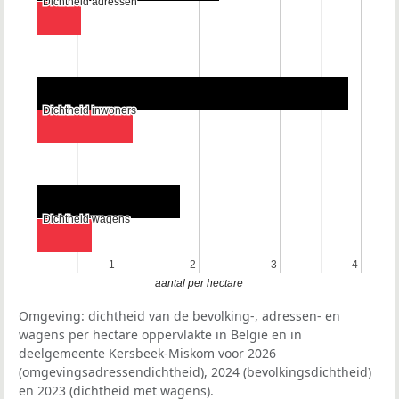
Dichtheid adressen
Dichtheid adressen
Dichtheid inwoners
Dichtheid inwoners
Dichtheid wagens
Dichtheid wagens
1
1
2
2
3
3
4
4
aantal per hectare
Omgeving: dichtheid van de bevolking-, adressen- en
wagens per hectare oppervlakte in België en in
deelgemeente Kersbeek-Miskom voor 2026
(omgevingsadressendichtheid), 2024 (bevolkingsdichtheid)
en 2023 (dichtheid met wagens).