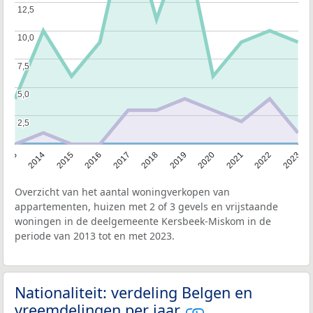
12,5
12,5
10,0
10,0
7,5
7,5
5,0
5,0
2,5
2,5
2013
2014
2015
2016
2017
2018
2019
2020
2021
2022
2023
Overzicht van het aantal woningverkopen van
appartementen, huizen met 2 of 3 gevels en vrijstaande
woningen in de deelgemeente Kersbeek-Miskom in de
periode van 2013 tot en met 2023.
Nationaliteit: verdeling Belgen en
vreemdelingen per jaar