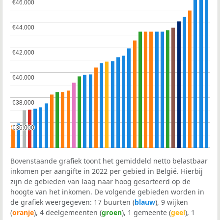
€46.000
€46.000
€44.000
€44.000
€42.000
€42.000
€40.000
€40.000
€38.000
€38.000
€36.000
€36.000
Bovenstaande grafiek toont het gemiddeld netto belastbaar
inkomen per aangifte in 2022 per gebied in België. Hierbij
zijn de gebieden van laag naar hoog gesorteerd op de
hoogte van het inkomen. De volgende gebieden worden in
de grafiek weergegeven: 17 buurten (
blauw
), 9 wijken
(
oranje
), 4 deelgemeenten (
groen
), 1 gemeente (
geel
), 1