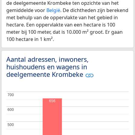
de deelgemeente Krombeke ten opzichte van het
gemiddelde voor
België
. De dichtheden zijn berekend
met behulp van de oppervlakte van het gebied in
hectare. Een oppervlakte van een hectare is 100
meter bij 100 meter, dat is 10.000 m² groot. Er gaan
100 hectare in 1 km².
Aantal adressen, inwoners,
huishoudens en wagens in
deelgemeente Krombeke
700
700
656
600
600
500
500