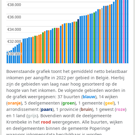
€38.000
€38.000
€36.000
€36.000
€34.000
€34.000
€32.000
€32.000
€30.000
€30.000
Bovenstaande grafiek toont het gemiddeld netto belastbaar
inkomen per aangifte in 2022 per gebied in België. Hierbij
zijn de gebieden van laag naar hoog gesorteerd op de
hoogte van het inkomen. De volgende gebieden worden in
de grafiek weergegeven: 37 buurten (
blauw
), 14 wijken
(
oranje
), 5 deelgemeenten (
groen
), 1 gemeente (
geel
), 1
arrondissement (
paars
), 1 provincie (
bruin
), 1 gewest (
roze
)
en 1 land (
grijs
). Bovendien wordt de deelgemeente
Krombeke in het
rood
weergegeven. Alle buurten, wijken
en deelgemeenten binnen de gemeente Poperinge
waarvoor inkomensdata beschikbaar is worden