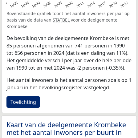
2023
1990
1993
1996
1999
2002
2005
2008
2011
2014
2017
2020
Bovenstaande grafiek toont het aantal inwoners per jaar op
basis van de data van
STATBEL
voor de deelgemeente
Krombeke.
De bevolking van de deelgemeente Krombeke is met
85 personen afgenomen van 741 personen in 1990
tot 656 personen in 2024 (dat is een daling van 11%).
Het gemiddelde verschil per jaar over de hele periode
van 1990 tot en met 2024 was -2 personen (-0,35%).
Het aantal inwoners is het aantal personen zoals op 1
januari in het bevolkingsregister vastgelegd.
Toelichting
Kaart van de deelgemeente Krombeke
met het aantal inwoners per buurt in