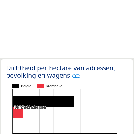
Dichtheid per hectare van adressen,
bevolking en wagens
België
Krombeke
Dichtheid adressen
Dichtheid adressen