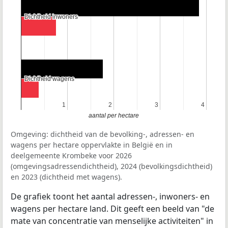
Dichtheid inwoners
Dichtheid inwoners
Dichtheid wagens
Dichtheid wagens
1
1
2
2
3
3
4
4
aantal per hectare
Omgeving: dichtheid van de bevolking-, adressen- en
wagens per hectare oppervlakte in België en in
deelgemeente Krombeke voor 2026
(omgevingsadressendichtheid), 2024 (bevolkingsdichtheid)
en 2023 (dichtheid met wagens).
De grafiek toont het aantal adressen-, inwoners- en
wagens per hectare land. Dit geeft een beeld van "de
mate van concentratie van menselijke activiteiten" in