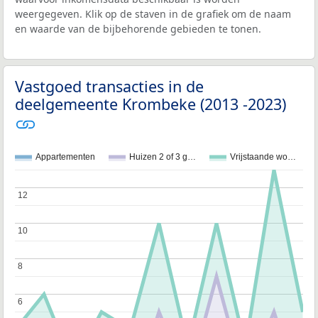
weergegeven. Klik op de staven in de grafiek om de naam
en waarde van de bijbehorende gebieden te tonen.
Vastgoed transacties in de
deelgemeente Krombeke (2013 -2023)
Appartementen
Huizen 2 of 3 g…
Vrijstaande wo…
12
12
10
10
8
8
6
6