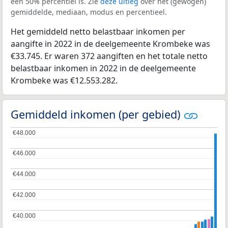
een 50% percentiel is. Zie
deze uitleg
over het (gewogen)
gemiddelde, mediaan, modus en percentieel.
Het gemiddeld netto belastbaar inkomen per
aangifte in 2022 in de deelgemeente Krombeke was
€33.745. Er waren 372 aangiften en het totale netto
belastbaar inkomen in 2022 in de deelgemeente
Krombeke was €12.553.282.
Gemiddeld inkomen (per gebied)
€48.000
€48.000
€46.000
€46.000
€44.000
€44.000
€42.000
€42.000
€40.000
€40.000