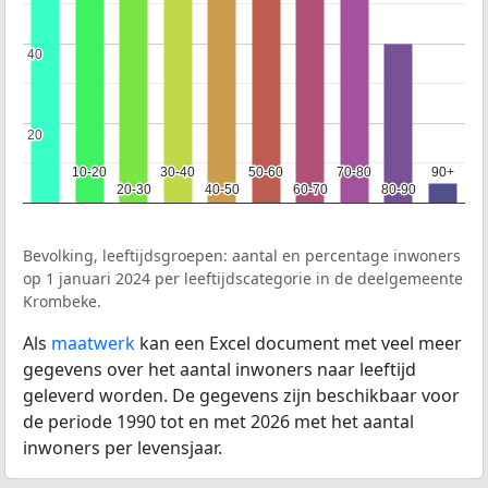
40
40
20
20
10-20
10-20
30-40
30-40
50-60
50-60
70-80
70-80
90+
90+
20-30
20-30
40-50
40-50
60-70
60-70
80-90
80-90
Bevolking, leeftijdsgroepen: aantal en percentage inwoners
op 1 januari 2024 per leeftijdscategorie in de deelgemeente
Krombeke.
Als
maatwerk
kan een Excel document met veel meer
gegevens over het aantal inwoners naar leeftijd
geleverd worden. De gegevens zijn beschikbaar voor
de periode 1990 tot en met 2026 met het aantal
inwoners per levensjaar.