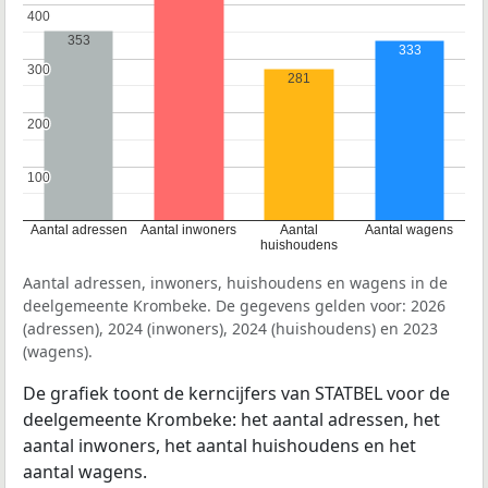
400
400
353
333
300
300
281
200
200
100
100
Aantal adressen
Aantal inwoners
Aantal
Aantal wagens
huishoudens
Aantal adressen, inwoners, huishoudens en wagens in de
deelgemeente Krombeke. De gegevens gelden voor: 2026
(adressen), 2024 (inwoners), 2024 (huishoudens) en 2023
(wagens).
De grafiek toont de kerncijfers van STATBEL voor de
deelgemeente Krombeke: het aantal adressen, het
aantal inwoners, het aantal huishoudens en het
aantal wagens.