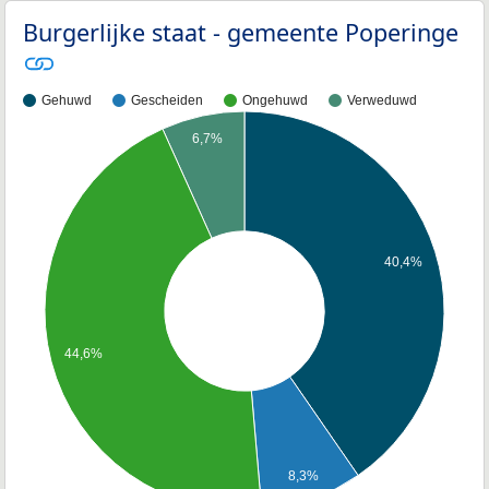
Burgerlijke staat - gemeente Poperinge
Gehuwd
Gescheiden
Ongehuwd
Verweduwd
6,7%
40,4%
44,6%
8,3%