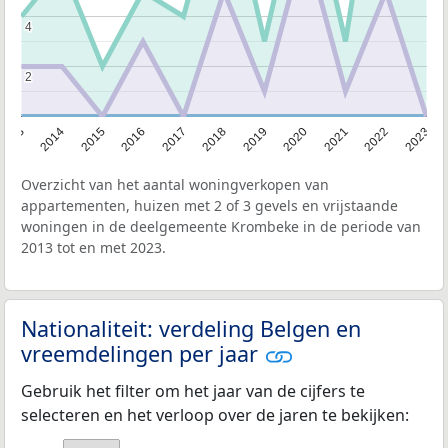
4
4
2
2
2013
2014
2015
2016
2017
2018
2019
2020
2021
2022
2023
Overzicht van het aantal woningverkopen van
appartementen, huizen met 2 of 3 gevels en vrijstaande
woningen in de deelgemeente Krombeke in de periode van
2013 tot en met 2023.
Nationaliteit: verdeling Belgen en
vreemdelingen per jaar
Gebruik het filter om het jaar van de cijfers te
selecteren en het verloop over de jaren te bekijken: