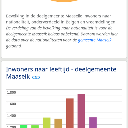
Bevolking in de deelgemeente Maaseik: inwoners naar
nationaliteit, onderverdeeld in Belgen en vreemdelingen.
De verdeling van de bevolking naar nationaliteit is voor de
deelgemeente Maaseik helaas onbekend. Daarom worden hier
de data over de nationaliteiten voor de
gemeente Maaseik
getoond.
Inwoners naar leeftijd - deelgemeente
Maaseik
1.800
1.800
1.600
1.600
1.400
1.400
1.200
1.200