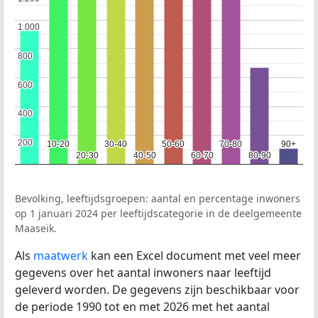
1.000
1.000
800
800
600
600
400
400
200
200
10-20
10-20
30-40
30-40
50-60
50-60
70-80
70-80
90+
90+
20-30
20-30
40-50
40-50
60-70
60-70
80-90
80-90
Bevolking, leeftijdsgroepen: aantal en percentage inwoners
op 1 januari 2024 per leeftijdscategorie in de deelgemeente
Maaseik.
Als
maatwerk
kan een Excel document met veel meer
gegevens over het aantal inwoners naar leeftijd
geleverd worden. De gegevens zijn beschikbaar voor
de periode 1990 tot en met 2026 met het aantal