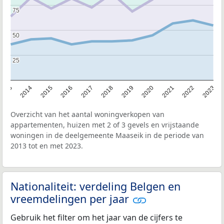
75
75
50
50
25
25
2013
2014
2015
2016
2017
2018
2019
2020
2021
2022
2023
Overzicht van het aantal woningverkopen van
appartementen, huizen met 2 of 3 gevels en vrijstaande
woningen in de deelgemeente Maaseik in de periode van
2013 tot en met 2023.
Nationaliteit: verdeling Belgen en
vreemdelingen per jaar
Gebruik het filter om het jaar van de cijfers te