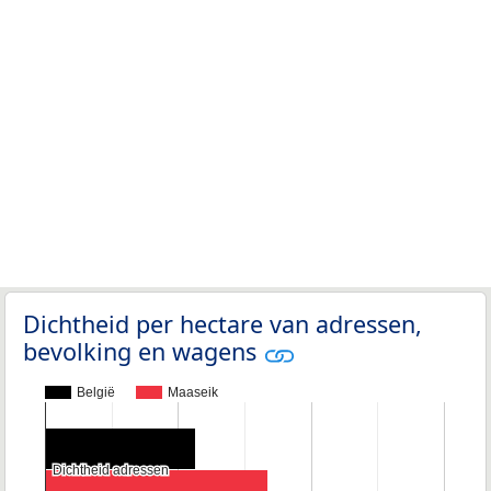
Dichtheid per hectare van adressen,
bevolking en wagens
België
Maaseik
Dichtheid adressen
Dichtheid adressen