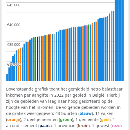
€45.000
€45.000
€40.000
€40.000
€35.000
€35.000
€30.000
€30.000
Bovenstaande grafiek toont het gemiddeld netto belastbaar
inkomen per aangifte in 2022 per gebied in België. Hierbij
zijn de gebieden van laag naar hoog gesorteerd op de
hoogte van het inkomen. De volgende gebieden worden in
de grafiek weergegeven: 43 buurten (
blauw
), 11 wijken
(
oranje
), 2 deelgemeenten (
groen
), 1 gemeente (
geel
), 1
arrondissement (
paars
), 1 provincie (
bruin
), 1 gewest (
roze
)