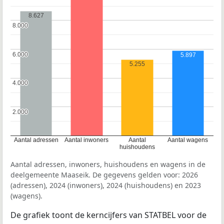
8.627
8.000
8.000
6.000
6.000
5.897
5.255
4.000
4.000
2.000
2.000
Aantal adressen
Aantal inwoners
Aantal
Aantal wagens
huishoudens
Aantal adressen, inwoners, huishoudens en wagens in de
deelgemeente Maaseik. De gegevens gelden voor: 2026
(adressen), 2024 (inwoners), 2024 (huishoudens) en 2023
(wagens).
De grafiek toont de kerncijfers van STATBEL voor de