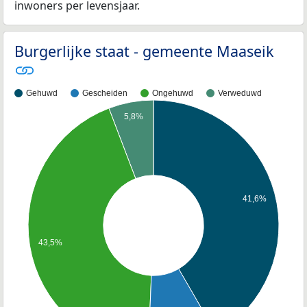
inwoners per levensjaar.
Burgerlijke staat - gemeente Maaseik
Gehuwd
Gescheiden
Ongehuwd
Verweduwd
5,8%
41,6%
43,5%