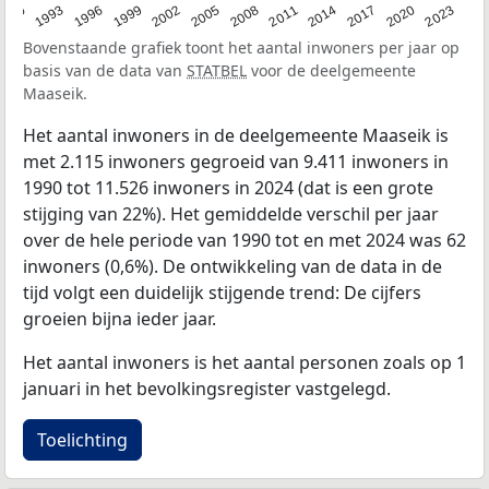
2023
1990
1993
1996
1999
2002
2005
2008
2011
2014
2017
2020
Bovenstaande grafiek toont het aantal inwoners per jaar op
basis van de data van
STATBEL
voor de deelgemeente
Maaseik.
Het aantal inwoners in de deelgemeente Maaseik is
met 2.115 inwoners gegroeid van 9.411 inwoners in
1990 tot 11.526 inwoners in 2024 (dat is een grote
stijging van 22%). Het gemiddelde verschil per jaar
over de hele periode van 1990 tot en met 2024 was 62
inwoners (0,6%). De ontwikkeling van de data in de
tijd volgt een duidelijk stijgende trend: De cijfers
groeien bijna ieder jaar.
Het aantal inwoners is het aantal personen zoals op 1
januari in het bevolkingsregister vastgelegd.
Toelichting