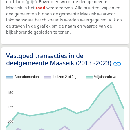
en 1 land (
grijs
). Bovendien wordt de deelgemeente
Maaseik in het
rood
weergegeven. Alle buurten, wijken en
deelgemeenten binnen de gemeente Maaseik waarvoor
inkomensdata beschikbaar is worden weergegeven. Klik op
de staven in de grafiek om de naam en waarde van de
bijbehorende gebieden te tonen.
Vastgoed transacties in de
deelgemeente Maaseik (2013 -2023)
Appartementen
Huizen 2 of 3 g…
Vrijstaande wo…
150
150
125
125
100
100