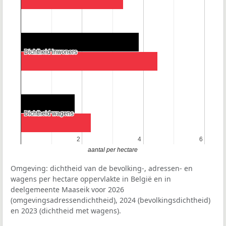
Dichtheid inwoners
Dichtheid inwoners
Dichtheid wagens
Dichtheid wagens
2
2
4
4
6
6
aantal per hectare
Omgeving: dichtheid van de bevolking-, adressen- en
wagens per hectare oppervlakte in België en in
deelgemeente Maaseik voor 2026
(omgevingsadressendichtheid), 2024 (bevolkingsdichtheid)
en 2023 (dichtheid met wagens).