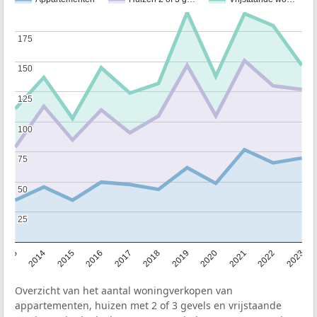
175
175
150
150
125
125
100
100
75
75
50
50
25
25
2013
2014
2015
2016
2017
2018
2019
2020
2021
2022
2023
Overzicht van het aantal woningverkopen van
appartementen, huizen met 2 of 3 gevels en vrijstaande