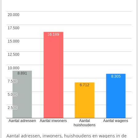
20.000
20.000
17.500
17.500
16.189
15.000
15.000
12.500
12.500
10.000
10.000
8.891
8.305
7.500
7.500
6.712
5.000
5.000
2.500
2.500
Aantal adressen
Aantal inwoners
Aantal
Aantal wagens
huishoudens
Aantal adressen, inwoners, huishoudens en wagens in de