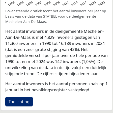
2023
1990
1993
1996
1999
2002
2005
2008
2011
2014
2017
2020
Bovenstaande grafiek toont het aantal inwoners per jaar op
basis van de data van
STATBEL
voor de deelgemeente
Mechelen-Aan-De-Maas.
Het aantal inwoners in de deelgemeente Mechelen-
Aan-De-Maas is met 4.829 inwoners gestegen van
11.360 inwoners in 1990 tot 16.189 inwoners in 2024
(dat is een zeer grote stijging van 43%). Het
gemiddelde verschil per jaar over de hele periode van
1990 tot en met 2024 was 142 inwoners (1,05%). De
ontwikkeling van de data in de tijd volgt een duidelijk
stijgende trend: De cijfers stijgen bijna ieder jaar.
Het aantal inwoners is het aantal personen zoals op 1
januari in het bevolkingsregister vastgelegd.
Toelichting