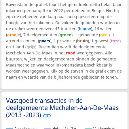
Bovenstaande grafiek toont het gemiddeld netto belastbaar
inkomen per aangifte in 2022 per gebied in België. Hierbij
zijn de gebieden van laag naar hoog gesorteerd op de
hoogte van het inkomen. De volgende gebieden worden in
de grafiek weergegeven: 45 buurten (
blauw
), 16 wijken
(
oranje
), 7 deelgemeenten (
groen
), 1 gemeente (
geel
), 1
arrondissement (
paars
), 1 provincie (
bruin
), 1 gewest (
roze
)
en 1 land (
grijs
). Bovendien wordt de deelgemeente
Mechelen-Aan-De-Maas in het
rood
weergegeven. Alle
buurten, wijken en deelgemeenten binnen de gemeente
Maasmechelen waarvoor inkomensdata beschikbaar is
worden weergegeven. Klik op de staven in de grafiek om de
naam en waarde van de bijbehorende gebieden te tonen.
Vastgoed transacties in de
deelgemeente Mechelen-Aan-De-Maas
(2013 -2023)
Appartementen
Huizen 2 of 3 g…
Vrijstaande wo…