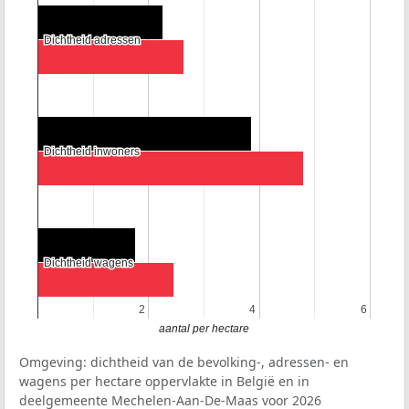
Dichtheid adressen
Dichtheid adressen
Dichtheid inwoners
Dichtheid inwoners
Dichtheid wagens
Dichtheid wagens
2
2
4
4
6
6
aantal per hectare
Omgeving: dichtheid van de bevolking-, adressen- en
wagens per hectare oppervlakte in België en in
deelgemeente Mechelen-Aan-De-Maas voor 2026