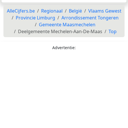
AlleCijfers.be
Regionaal
België
Vlaams Gewest
Provincie Limburg
Arrondissement Tongeren
Gemeente Maasmechelen
Deelgemeente Mechelen-Aan-De-Maas
Top
Advertentie: