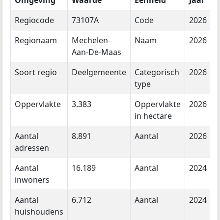
Omgeving
Waarde
Eenheid
Jaar
Regiocode
73107A
Code
2026
Regionaam
Mechelen-
Naam
2026
Aan-De-Maas
Soort regio
Deelgemeente
Categorisch
2026
type
Oppervlakte
3.383
Oppervlakte
2026
in hectare
Aantal
8.891
Aantal
2026
adressen
Aantal
16.189
Aantal
2024
inwoners
Aantal
6.712
Aantal
2024
huishoudens