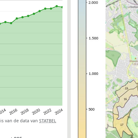
014
2016
2018
2020
2022
2024
sis van de data van
STATBEL