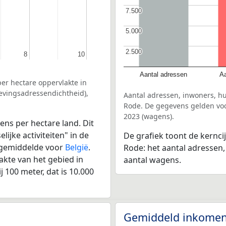
7.500
7.500
5.000
5.000
2.500
2.500
8
8
10
10
Aantal adressen
Aa
er hectare oppervlakte in
evingsadressendichtheid),
Aantal adressen, inwoners, h
Rode. De gegevens gelden voor
2023 (wagens).
ens per hectare land. Dit
ijke activiteiten" in de
De grafiek toont de kernc
 gemiddelde voor
België
.
Rode: het aantal adressen,
kte van het gebied in
aantal wagens.
 100 meter, dat is 10.000
Gemiddeld inkomen