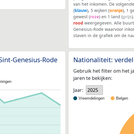
van het inkomen. De volgende
(
blauw
), 5 wijken (
oranje
), 1 
gewest (
roze
) en 1 land (
grijs
)
rood
weergegeven. Alle buurt
Genesius-Rode waarvoor inko
staven in de grafiek om de n
Sint-Genesius-Rode
Nationaliteit: verd
Gebruik het filter om het j
jaren te bekijken:
oningen
Jaar:
2025
Vreemdelingen
Belgen