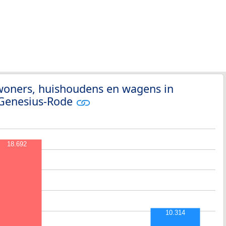
nwoners, huishoudens en wagens in
-Genesius-Rode
18.692
10.314