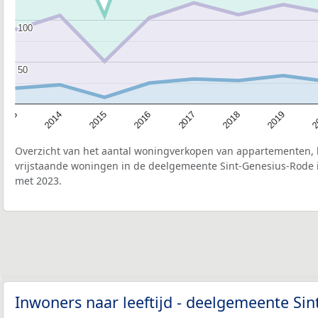
100
100
50
50
2015
2
2017
2014
2019
2016
2013
2018
Overzicht van het aantal woningverkopen van appartementen, h
vrijstaande woningen in de deelgemeente Sint-Genesius-Rode i
met 2023.
Inwoners naar leeftijd - deelgemeente Si