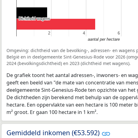
Dichtheid wagens
Dichtheid wagens
2
2
4
4
6
6
aantal per hectare
Omgeving: dichtheid van de bevolking-, adressen- en wagens p
België en in deelgemeente Sint-Genesius-Rode voor 2026 (omg
2024 (bevolkingsdichtheid) en 2023 (dichtheid met wagens).
De grafiek toont het aantal adressen-, inwoners- en wag
geeft een beeld van "de mate van concentratie van mensel
deelgemeente Sint-Genesius-Rode ten opzichte van het
De dichtheden zijn berekend met behulp van de oppervla
hectare. Een oppervlakte van een hectare is 100 meter bij
m² groot. Er gaan 100 hectare in 1 km².
Gemiddeld inkomen (€53.592)