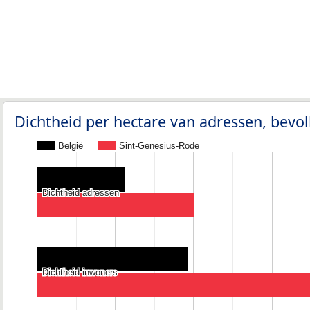
Dichtheid per hectare van adressen, bev
België
Sint-Genesius-Rode
Dichtheid adressen
Dichtheid adressen
Dichtheid inwoners
Dichtheid inwoners