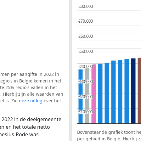
€80.000
€80.000
€70.000
€70.000
€60.000
€60.000
€50.000
€50.000
€40.000
€40.000
men per aangifte in 2022 in
gio's in België komen in het
€30.000
€30.000
e 25% regio's vallen in het
. Hierbij zijn alle waarden van
€20.000
€20.000
l is. Zie
deze uitleg
over het
€10.000
€10.000
n 2022 in de deelgemeente
n en het totale netto
Bovenstaande grafiek toont h
enesius-Rode was
per gebied in België. Hierbij