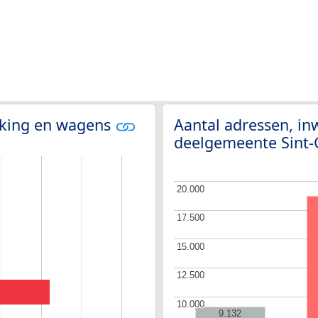
olking en wagens
Aantal adressen, i
deelgemeente Sint
20.000
20.000
17.500
17.500
15.000
15.000
12.500
12.500
10.000
10.000
9.132