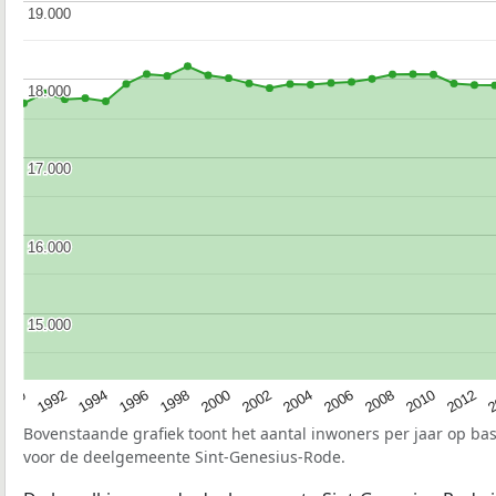
19.000
19.000
18.000
18.000
17.000
17.000
16.000
16.000
15.000
15.000
1990
1992
1994
1996
1998
2000
2002
2004
2006
2008
2010
2012
2
Bovenstaande grafiek toont het aantal inwoners per jaar op ba
voor de deelgemeente Sint-Genesius-Rode.