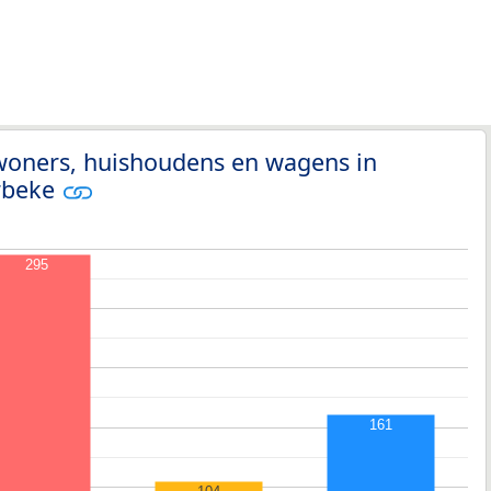
nwoners, huishoudens en wagens in
rbeke
295
161