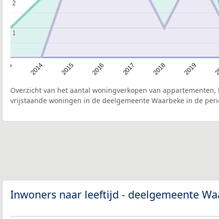
2
2
1
1
2015
2
2017
2014
2019
2016
2013
2018
Overzicht van het aantal woningverkopen van appartementen, h
vrijstaande woningen in de deelgemeente Waarbeke in de peri
Inwoners naar leeftijd - deelgemeente W