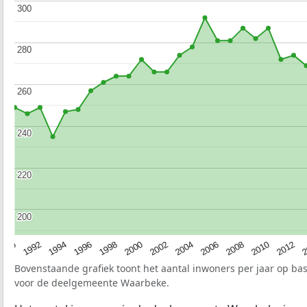
300
300
280
280
260
260
240
240
220
220
200
200
1990
1992
1994
1996
1998
2000
2002
2004
2006
2008
2010
2012
2
Bovenstaande grafiek toont het aantal inwoners per jaar op ba
voor de deelgemeente Waarbeke.