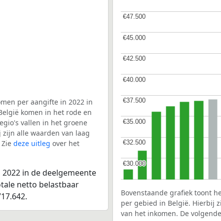
€47.500
€47.500
€45.000
€45.000
€42.500
€42.500
€40.000
€40.000
€37.500
€37.500
men per aangifte in 2022 in
België komen in het rode en
€35.000
€35.000
gio's vallen in het groene
j zijn alle waarden van laag
 Zie
deze uitleg
over het
€32.500
€32.500
€30.000
€30.000
n 2022 in de deelgemeente
tale netto belastbaar
Bovenstaande grafiek toont h
17.642.
per gebied in België. Hierbij
van het inkomen. De volgende