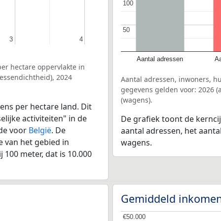
100
100
50
50
3
3
4
4
Aantal adressen
Aa
er hectare oppervlakte in
essendichtheid), 2024
Aantal adressen, inwoners, 
gegevens gelden voor: 2026 (a
(wagens).
ens per hectare land. Dit
ijke activiteiten" in de
De grafiek toont de kernc
de voor
België
. De
aantal adressen, het aanta
 van het gebied in
wagens.
 100 meter, dat is 10.000
Gemiddeld inkomen
€50.000
€50.000