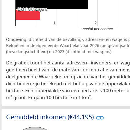
Dichtheid wagens
Dichtheid wagens
1
1
2
2
aantal per hectare
Omgeving: dichtheid van de bevolking-, adressen- en wagens p
België en in deelgemeente Waarbeke voor 2026 (omgevingsadr
(bevolkingsdichtheid) en 2023 (dichtheid met wagens).
De grafiek toont het aantal adressen-, inwoners- en wag
geeft een beeld van "de mate van concentratie van mensel
deelgemeente Waarbeke ten opzichte van het gemiddel
dichtheden zijn berekend met behulp van de oppervlakte
hectare. Een oppervlakte van een hectare is 100 meter bij
m² groot. Er gaan 100 hectare in 1 km².
Gemiddeld inkomen (€44.195)