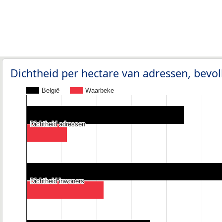
Dichtheid per hectare van adressen, bev
België
Waarbeke
Dichtheid adressen
Dichtheid adressen
Dichtheid inwoners
Dichtheid inwoners