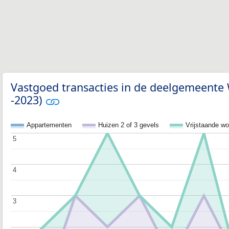
Vastgoed transacties in de deelgemeente
-2023)
Appartementen
Huizen 2 of 3 gevels
Vrijstaande w
5
5
4
4
3
3