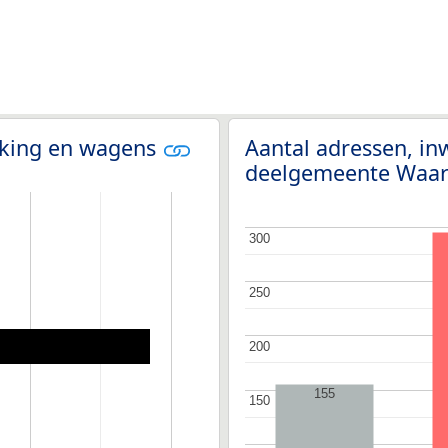
olking en wagens
Aantal adressen, i
deelgemeente Waa
300
300
250
250
200
200
155
150
150