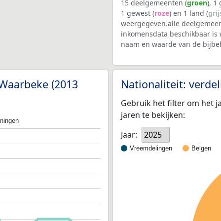
15 deelgemeenten (
groen
), 1
1 gewest (
roze
) en 1 land (
grij
weergegeven.alle deelgemee
inkomensdata beschikbaar is 
naam en waarde van de bijbe
 Waarbeke (2013
Nationaliteit: verd
Gebruik het filter om het j
jaren te bekijken:
oningen
Jaar:
2025
Vreemdelingen
Belgen