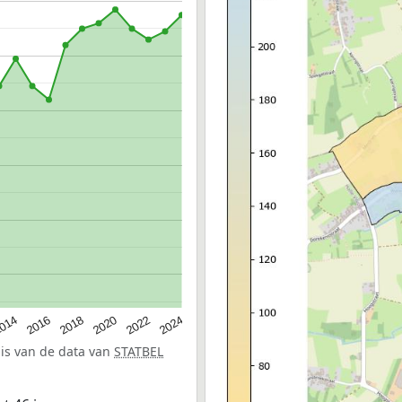
014
2016
2018
2020
2022
2024
sis van de data van
STATBEL