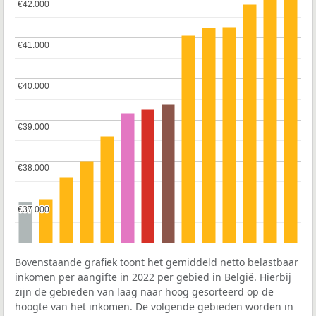
€42.000
€42.000
€41.000
€41.000
€40.000
€40.000
€39.000
€39.000
€38.000
€38.000
€37.000
€37.000
Bovenstaande grafiek toont het gemiddeld netto belastbaar
inkomen per aangifte in 2022 per gebied in België. Hierbij
zijn de gebieden van laag naar hoog gesorteerd op de
hoogte van het inkomen. De volgende gebieden worden in