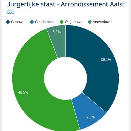
Burgerlijke staat - Arrondissement Aalst
Gehuwd
Gescheiden
Ongehuwd
Verweduwd
5,8%
36,1%
48,5%
9,5%