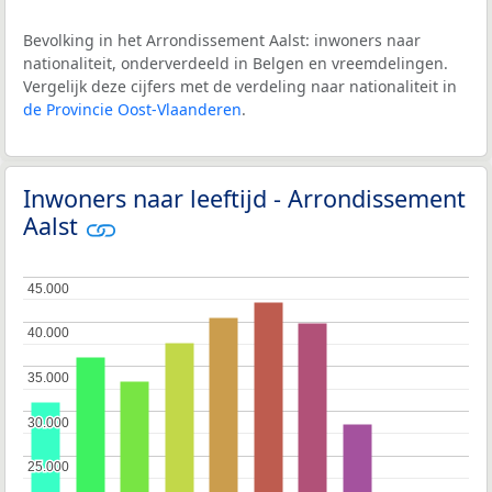
Bevolking in het Arrondissement Aalst: inwoners naar
nationaliteit, onderverdeeld in Belgen en vreemdelingen.
Vergelijk deze cijfers met de verdeling naar nationaliteit in
de Provincie Oost-Vlaanderen
.
Inwoners naar leeftijd - Arrondissement
Aalst
45.000
45.000
40.000
40.000
35.000
35.000
30.000
30.000
25.000
25.000