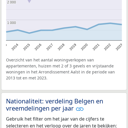
2.000
2.000
1.000
1.000
2013
2014
2015
2016
2017
2018
2019
2020
2021
2022
2023
Overzicht van het aantal woningverkopen van
appartementen, huizen met 2 of 3 gevels en vrijstaande
woningen in het Arrondissement Aalst in de periode van
2013 tot en met 2023.
Nationaliteit: verdeling Belgen en
vreemdelingen per jaar
Gebruik het filter om het jaar van de cijfers te
selecteren en het verloop over de jaren te bekijken: