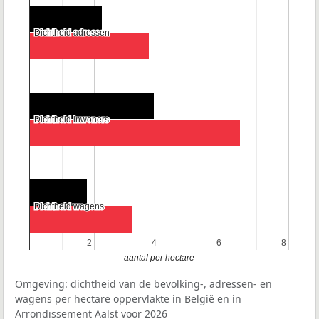
Dichtheid adressen
Dichtheid adressen
Dichtheid inwoners
Dichtheid inwoners
Dichtheid wagens
Dichtheid wagens
2
2
4
4
6
6
8
8
aantal per hectare
Omgeving: dichtheid van de bevolking-, adressen- en
wagens per hectare oppervlakte in België en in
Arrondissement Aalst voor 2026