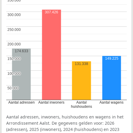
350.000
350.000
307.426
300.000
300.000
250.000
250.000
200.000
200.000
174.633
149.225
150.000
150.000
131.338
100.000
100.000
50.000
50.000
Aantal adressen
Aantal inwoners
Aantal
Aantal wagens
huishoudens
Aantal adressen, inwoners, huishoudens en wagens in het
Arrondissement Aalst. De gegevens gelden voor: 2026
(adressen), 2025 (inwoners), 2024 (huishoudens) en 2023