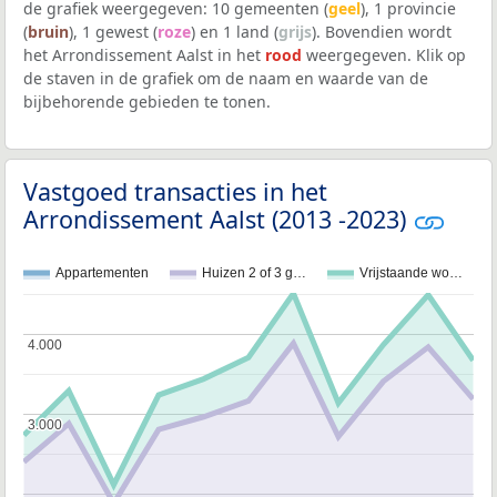
de grafiek weergegeven: 10 gemeenten (
geel
), 1 provincie
(
bruin
), 1 gewest (
roze
) en 1 land (
grijs
). Bovendien wordt
het Arrondissement Aalst in het
rood
weergegeven. Klik op
de staven in de grafiek om de naam en waarde van de
bijbehorende gebieden te tonen.
Vastgoed transacties in het
Arrondissement Aalst (2013 -2023)
Appartementen
Huizen 2 of 3 g…
Vrijstaande wo…
4.000
4.000
3.000
3.000