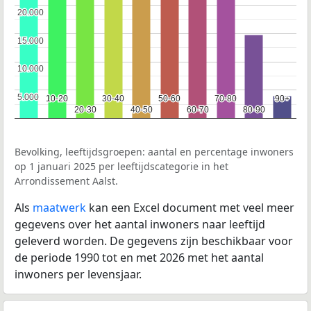
20.000
20.000
15.000
15.000
10.000
10.000
5.000
5.000
10-20
10-20
30-40
30-40
50-60
50-60
70-80
70-80
90+
90+
20-30
20-30
40-50
40-50
60-70
60-70
80-90
80-90
Bevolking, leeftijdsgroepen: aantal en percentage inwoners
op 1 januari 2025 per leeftijdscategorie in het
Arrondissement Aalst.
Als
maatwerk
kan een Excel document met veel meer
gegevens over het aantal inwoners naar leeftijd
geleverd worden. De gegevens zijn beschikbaar voor
de periode 1990 tot en met 2026 met het aantal
inwoners per levensjaar.