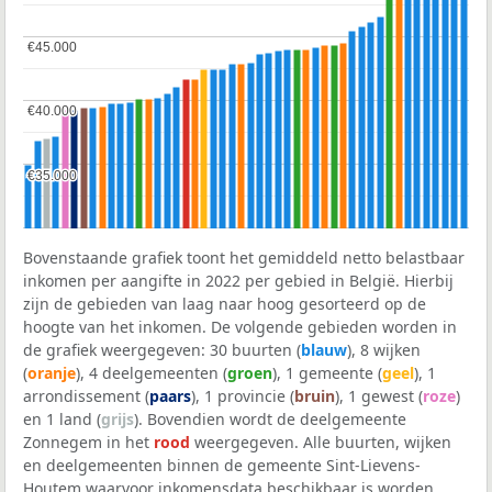
€45.000
€45.000
€40.000
€40.000
€35.000
€35.000
Bovenstaande grafiek toont het gemiddeld netto belastbaar
inkomen per aangifte in 2022 per gebied in België. Hierbij
zijn de gebieden van laag naar hoog gesorteerd op de
hoogte van het inkomen. De volgende gebieden worden in
de grafiek weergegeven: 30 buurten (
blauw
), 8 wijken
(
oranje
), 4 deelgemeenten (
groen
), 1 gemeente (
geel
), 1
arrondissement (
paars
), 1 provincie (
bruin
), 1 gewest (
roze
)
en 1 land (
grijs
). Bovendien wordt de deelgemeente
Zonnegem in het
rood
weergegeven. Alle buurten, wijken
en deelgemeenten binnen de gemeente Sint-Lievens-
Houtem waarvoor inkomensdata beschikbaar is worden