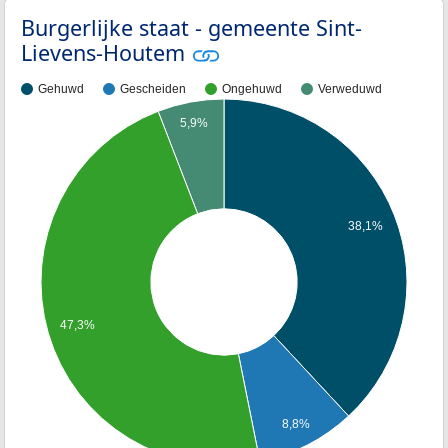
Burgerlijke staat - gemeente Sint-
Lievens-Houtem
Gehuwd
Gescheiden
Ongehuwd
Verweduwd
5,9%
38,1%
47,3%
8,8%