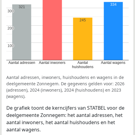
334
321
300
300
245
200
200
100
100
Aantal adressen
Aantal inwoners
Aantal
Aantal wagens
huishoudens
Aantal adressen, inwoners, huishoudens en wagens in de
deelgemeente Zonnegem. De gegevens gelden voor: 2026
(adressen), 2024 (inwoners), 2024 (huishoudens) en 2023
(wagens).
De grafiek toont de kerncijfers van STATBEL voor de
deelgemeente Zonnegem: het aantal adressen, het
aantal inwoners, het aantal huishoudens en het
aantal wagens.