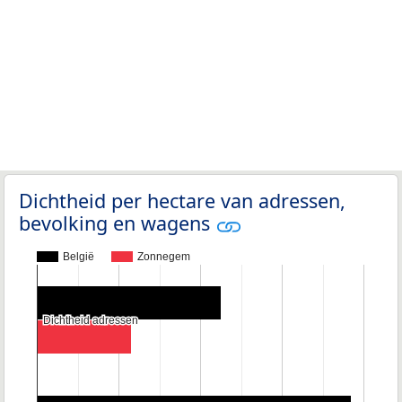
Dichtheid per hectare van adressen,
bevolking en wagens
België
Zonnegem
Dichtheid adressen
Dichtheid adressen