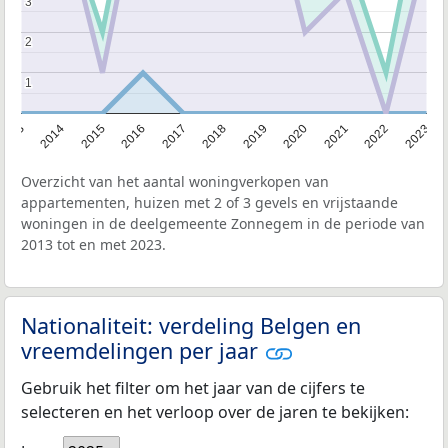
3
3
2
2
1
1
2013
2014
2015
2016
2017
2018
2019
2020
2021
2022
2023
Overzicht van het aantal woningverkopen van
appartementen, huizen met 2 of 3 gevels en vrijstaande
woningen in de deelgemeente Zonnegem in de periode van
2013 tot en met 2023.
Nationaliteit: verdeling Belgen en
vreemdelingen per jaar
Gebruik het filter om het jaar van de cijfers te
selecteren en het verloop over de jaren te bekijken: