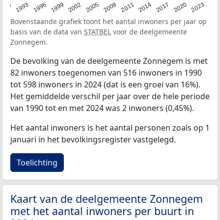
2023
1990
1993
1996
1999
2002
2005
2008
2011
2014
2017
2020
Bovenstaande grafiek toont het aantal inwoners per jaar op
basis van de data van
STATBEL
voor de deelgemeente
Zonnegem.
De bevolking van de deelgemeente Zonnegem is met
82 inwoners toegenomen van 516 inwoners in 1990
tot 598 inwoners in 2024 (dat is een groei van 16%).
Het gemiddelde verschil per jaar over de hele periode
van 1990 tot en met 2024 was 2 inwoners (0,45%).
Het aantal inwoners is het aantal personen zoals op 1
januari in het bevolkingsregister vastgelegd.
Toelichting
Kaart van de deelgemeente Zonnegem
met het aantal inwoners per buurt in