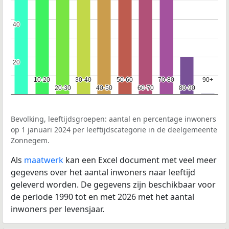
40
40
20
20
10-20
10-20
30-40
30-40
50-60
50-60
70-80
70-80
90+
90+
20-30
20-30
40-50
40-50
60-70
60-70
80-90
80-90
Bevolking, leeftijdsgroepen: aantal en percentage inwoners
op 1 januari 2024 per leeftijdscategorie in de deelgemeente
Zonnegem.
Als
maatwerk
kan een Excel document met veel meer
gegevens over het aantal inwoners naar leeftijd
geleverd worden. De gegevens zijn beschikbaar voor
de periode 1990 tot en met 2026 met het aantal
inwoners per levensjaar.