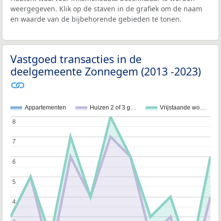
weergegeven. Klik op de staven in de grafiek om de naam
en waarde van de bijbehorende gebieden te tonen.
Vastgoed transacties in de
deelgemeente Zonnegem (2013 -2023)
Appartementen
Huizen 2 of 3 g…
Vrijstaande wo…
8
8
7
7
6
6
5
5
4
4