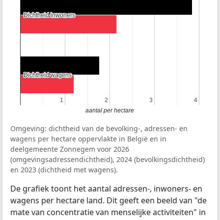
Dichtheid inwoners
Dichtheid inwoners
Dichtheid wagens
Dichtheid wagens
1
1
2
2
3
3
4
4
aantal per hectare
Omgeving: dichtheid van de bevolking-, adressen- en
wagens per hectare oppervlakte in België en in
deelgemeente Zonnegem voor 2026
(omgevingsadressendichtheid), 2024 (bevolkingsdichtheid)
en 2023 (dichtheid met wagens).
De grafiek toont het aantal adressen-, inwoners- en
wagens per hectare land. Dit geeft een beeld van "de
mate van concentratie van menselijke activiteiten" in