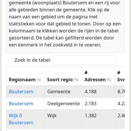
gemeente (woonplaats) Boutersem en een rij voor
alle gebieden binnen de gemeente. Klik op de
naam van een gebied om de pagina met
statistieken voor dat gebied te tonen. Door op een
kolomnaam te klikken worden de rijen in de tabel
gesorteerd. De tabel kan gefilterd worden door
een kenmerk in het zoekveld in te voeren.
Zoek in de tabel:
#
#
Regionaam
Soort regio
Adressen
Inwo
Regionaam
Soort regio
#
#
Boutersem
Gemeente
4.188
8.709
Adressen
Inwo
Boutersem
Deelgemeente
2.183
4.228
Wijk 0
Wijk
1.382
2.465
Boutersem