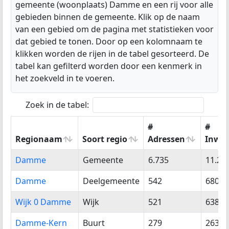
gemeente (woonplaats) Damme en een rij voor alle
gebieden binnen de gemeente. Klik op de naam
van een gebied om de pagina met statistieken voor
dat gebied te tonen. Door op een kolomnaam te
klikken worden de rijen in de tabel gesorteerd. De
tabel kan gefilterd worden door een kenmerk in
het zoekveld in te voeren.
Zoek in de tabel:
#
#
Regionaam
Soort regio
Adressen
Inwo
Regionaam
Soort regio
#
#
Damme
Gemeente
6.735
11.27
Adressen
Inwo
Damme
Deelgemeente
542
680
Wijk 0 Damme
Wijk
521
638
Damme-Kern
Buurt
279
263