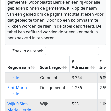
gemeente (woonplaats) Lierde en een rij voor alle
gebieden binnen de gemeente. Klik op de naam
van een gebied om de pagina met statistieken voor
dat gebied te tonen. Door op een kolomnaam te
klikken worden de rijen in de tabel gesorteerd. De
tabel kan gefilterd worden door een kenmerk in
het zoekveld in te voeren.
Zoek in de tabel:
#
#
Regionaam
Soort regio
Adressen
Inwo
Regionaam
Soort regio
#
#
Lierde
Gemeente
3.364
6.858
Adressen
Inwo
Sint-Maria-
Deelgemeente
1.256
2.591
Lierde
Wijk 0 Sint-
Wijk
525
1.090
Maria-Lierde