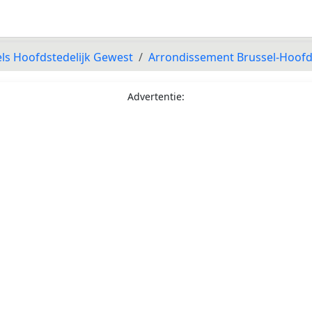
ls Hoofdstedelijk Gewest
Arrondissement Brussel-Hoof
Advertentie: