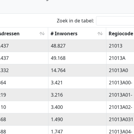
Zoek in de tabel:
Adressen
# Inwoners
Regiocode
Adressen
# Inwoners
Regiocode
.437
48.827
21013
.437
49.168
21013A
.332
14.764
21013A0
364
3.421
21013A00-
219
3.216
21013A01-
110
3.400
21013A02-
468
1.490
21013A031
588
1.747
21013A04-