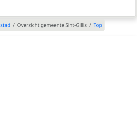
dstad
Overzicht gemeente Sint-Gillis
Top