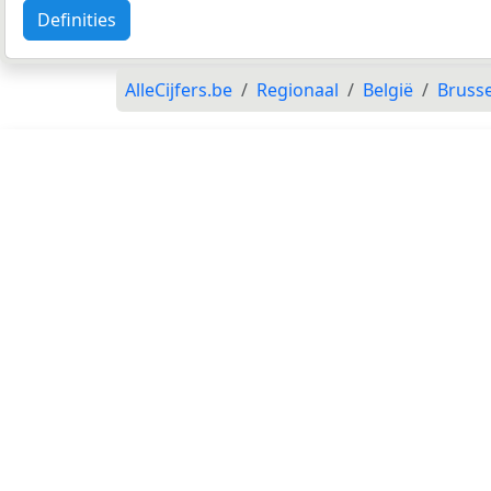
Definities
AlleCijfers.be
Regionaal
België
Brusse