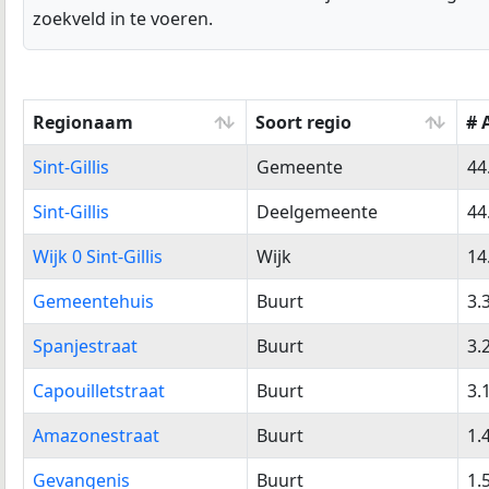
zoekveld in te voeren.
Regionaam
Soort regio
# 
Regionaam
Soort regio
# 
Sint-Gillis
Gemeente
44
Sint-Gillis
Deelgemeente
44
Wijk 0 Sint-Gillis
Wijk
14
Gemeentehuis
Buurt
3.
Spanjestraat
Buurt
3.
Capouilletstraat
Buurt
3.
Amazonestraat
Buurt
1.
Gevangenis
Buurt
1.