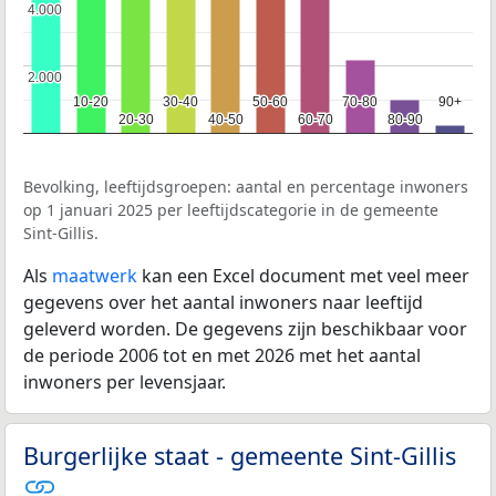
4.000
4.000
2.000
2.000
10-20
10-20
30-40
30-40
50-60
50-60
70-80
70-80
90+
90+
20-30
20-30
40-50
40-50
60-70
60-70
80-90
80-90
Bevolking, leeftijdsgroepen: aantal en percentage inwoners
op 1 januari 2025 per leeftijdscategorie in de gemeente
Sint-Gillis.
Als
maatwerk
kan een Excel document met veel meer
gegevens over het aantal inwoners naar leeftijd
geleverd worden. De gegevens zijn beschikbaar voor
de periode 2006 tot en met 2026 met het aantal
inwoners per levensjaar.
Burgerlijke staat - gemeente Sint-Gillis