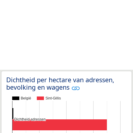
Dichtheid per hectare van adressen,
bevolking en wagens
België
Sint-Gillis
Dichtheid adressen
Dichtheid adressen