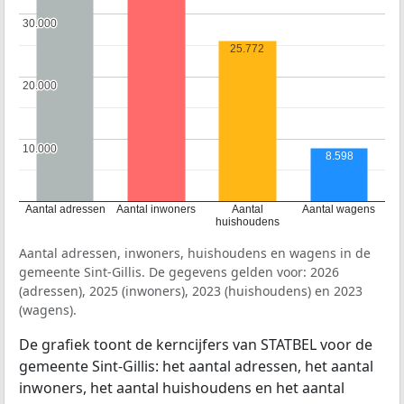
30.000
30.000
25.772
20.000
20.000
10.000
10.000
8.598
Aantal adressen
Aantal inwoners
Aantal
Aantal wagens
huishoudens
Aantal adressen, inwoners, huishoudens en wagens in de
gemeente Sint-Gillis. De gegevens gelden voor: 2026
(adressen), 2025 (inwoners), 2023 (huishoudens) en 2023
(wagens).
De grafiek toont de kerncijfers van STATBEL voor de
gemeente Sint-Gillis: het aantal adressen, het aantal
inwoners, het aantal huishoudens en het aantal