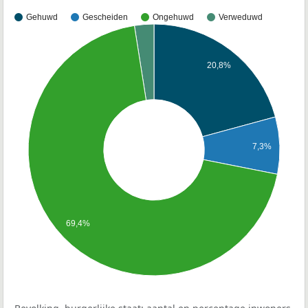
Gehuwd
Gescheiden
Ongehuwd
Verweduwd
20,8%
7,3%
69,4%