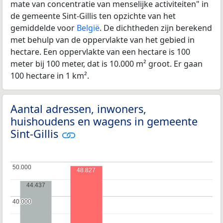
mate van concentratie van menselijke activiteiten" in
de gemeente Sint-Gillis ten opzichte van het
gemiddelde voor
België
. De dichtheden zijn berekend
met behulp van de oppervlakte van het gebied in
hectare. Een oppervlakte van een hectare is 100
meter bij 100 meter, dat is 10.000 m² groot. Er gaan
100 hectare in 1 km².
Aantal adressen, inwoners,
huishoudens en wagens in gemeente
Sint-Gillis
50.000
50.000
48.827
44.437
40.000
40.000