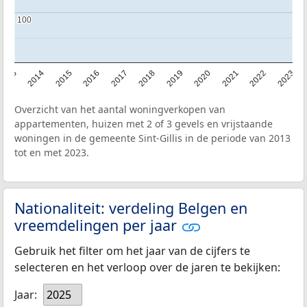
100
100
2013
2014
2015
2016
2017
2018
2019
2020
2021
2022
2023
Overzicht van het aantal woningverkopen van
appartementen, huizen met 2 of 3 gevels en vrijstaande
woningen in de gemeente Sint-Gillis in de periode van 2013
tot en met 2023.
Nationaliteit: verdeling Belgen en
vreemdelingen per jaar
Gebruik het filter om het jaar van de cijfers te
selecteren en het verloop over de jaren te bekijken:
Jaar:
2025