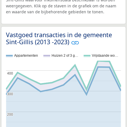
weergegeven. Klik op de staven in de grafiek om de naam
en waarde van de bijbehorende gebieden te tonen.
Vastgoed transacties in de gemeente
Sint-Gillis (2013 -2023)
Appartementen
Huizen 2 of 3 g…
Vrijstaande wo…
400
400
300
300
200
200