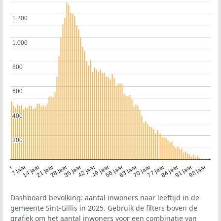
1.200
1.200
1.000
1.000
800
800
600
600
400
400
200
200
21 jaar
70 jaar
7 jaar
56 jaar
42 jaar
28 jaar
91 jaar
14 jaar
77 jaar
 jaar
63 jaar
49 jaar
98 jaar
35 jaar
84 jaar
Dashboard bevolking: aantal inwoners naar leeftijd in de
gemeente Sint-Gillis in 2025. Gebruik de filters boven de
grafiek om het aantal inwoners voor een combinatie van