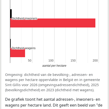
Dichtheid inwoners
Dichtheid inwoners
Dichtheid wagens
Dichtheid wagens
50
50
100
100
150
150
200
200
aantal per hectare
Omgeving: dichtheid van de bevolking-, adressen- en
wagens per hectare oppervlakte in België en in gemeente
Sint-Gillis voor 2026 (omgevingsadressendichtheid), 2025
(bevolkingsdichtheid) en 2023 (dichtheid met wagens).
De grafiek toont het aantal adressen-, inwoners- en
wagens per hectare land. Dit geeft een beeld van "de