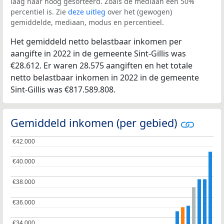
laag naar hoog gesorteerd. Zoals de mediaan een 50%
percentiel is. Zie
deze uitleg
over het (gewogen)
gemiddelde, mediaan, modus en percentieel.
Het gemiddeld netto belastbaar inkomen per
aangifte in 2022 in de gemeente Sint-Gillis was
€28.612. Er waren 28.575 aangiften en het totale
netto belastbaar inkomen in 2022 in de gemeente
Sint-Gillis was €817.589.808.
Gemiddeld inkomen (per gebied)
€42.000
€42.000
€40.000
€40.000
€38.000
€38.000
€36.000
€36.000
€34.000
€34.000