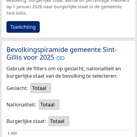
Bevolking, burgerlijke staat: aantal en percentage inwoners
op 1 januari 2026 naar burgerlijke staat in de gemeente
Sint-Gillis.
Toelichting
Bevolkingspiramide gemeente Sint-
Gillis voor 2025
Gebruik de filters om op geslacht, nationaliteit en
burgerlijke staat van de bevolking te selecteren:
Geslacht:
Totaal
Nationaliteit:
Totaal
Burgerlijke staat:
Totaal
1.400
1.400