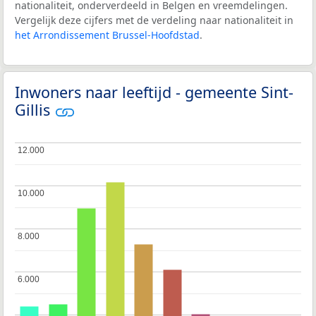
nationaliteit, onderverdeeld in Belgen en vreemdelingen.
Vergelijk deze cijfers met de verdeling naar nationaliteit in
het Arrondissement Brussel-Hoofdstad
.
Inwoners naar leeftijd - gemeente Sint-
Gillis
12.000
12.000
10.000
10.000
8.000
8.000
6.000
6.000