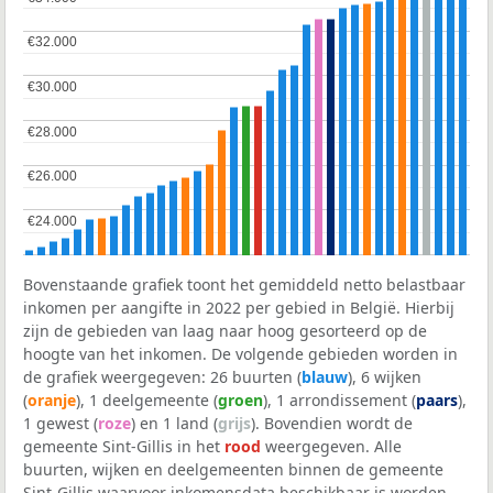
€32.000
€32.000
€30.000
€30.000
€28.000
€28.000
€26.000
€26.000
€24.000
€24.000
Bovenstaande grafiek toont het gemiddeld netto belastbaar
inkomen per aangifte in 2022 per gebied in België. Hierbij
zijn de gebieden van laag naar hoog gesorteerd op de
hoogte van het inkomen. De volgende gebieden worden in
de grafiek weergegeven: 26 buurten (
blauw
), 6 wijken
(
oranje
), 1 deelgemeente (
groen
), 1 arrondissement (
paars
),
1 gewest (
roze
) en 1 land (
grijs
). Bovendien wordt de
gemeente Sint-Gillis in het
rood
weergegeven. Alle
buurten, wijken en deelgemeenten binnen de gemeente
Sint-Gillis waarvoor inkomensdata beschikbaar is worden