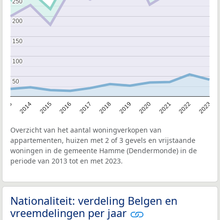
250
250
200
200
150
150
100
100
50
50
2013
2014
2015
2016
2017
2018
2019
2020
2021
2022
2023
Overzicht van het aantal woningverkopen van
appartementen, huizen met 2 of 3 gevels en vrijstaande
woningen in de gemeente Hamme (Dendermonde) in de
periode van 2013 tot en met 2023.
Nationaliteit: verdeling Belgen en
vreemdelingen per jaar