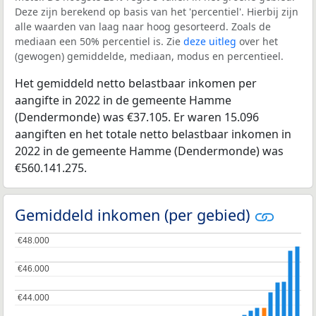
Deze zijn berekend op basis van het 'percentiel'. Hierbij zijn
alle waarden van laag naar hoog gesorteerd. Zoals de
mediaan een 50% percentiel is. Zie
deze uitleg
over het
(gewogen) gemiddelde, mediaan, modus en percentieel.
Het gemiddeld netto belastbaar inkomen per
aangifte in 2022 in de gemeente Hamme
(Dendermonde) was €37.105. Er waren 15.096
aangiften en het totale netto belastbaar inkomen in
2022 in de gemeente Hamme (Dendermonde) was
€560.141.275.
Gemiddeld inkomen (per gebied)
€48.000
€48.000
€46.000
€46.000
€44.000
€44.000