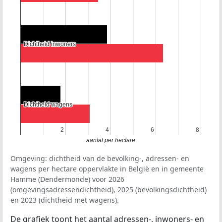
Dichtheid inwoners
Dichtheid inwoners
Dichtheid wagens
Dichtheid wagens
2
2
4
4
6
6
8
8
aantal per hectare
Omgeving: dichtheid van de bevolking-, adressen- en
wagens per hectare oppervlakte in België en in gemeente
Hamme (Dendermonde) voor 2026
(omgevingsadressendichtheid), 2025 (bevolkingsdichtheid)
en 2023 (dichtheid met wagens).
De grafiek toont het aantal adressen-, inwoners- en