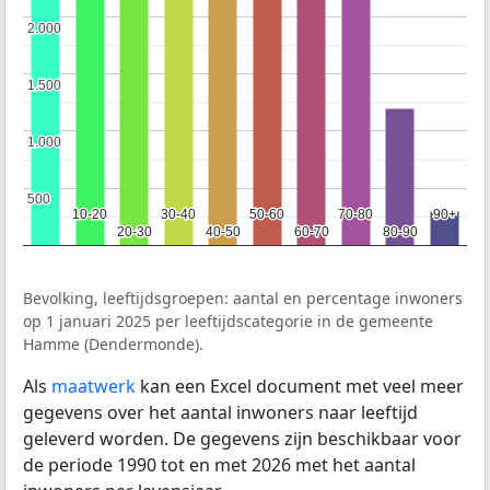
2.000
2.000
1.500
1.500
1.000
1.000
500
500
10-20
10-20
30-40
30-40
50-60
50-60
70-80
70-80
90+
90+
20-30
20-30
40-50
40-50
60-70
60-70
80-90
80-90
Bevolking, leeftijdsgroepen: aantal en percentage inwoners
op 1 januari 2025 per leeftijdscategorie in de gemeente
Hamme (Dendermonde).
Als
maatwerk
kan een Excel document met veel meer
gegevens over het aantal inwoners naar leeftijd
geleverd worden. De gegevens zijn beschikbaar voor
de periode 1990 tot en met 2026 met het aantal