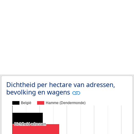
Dichtheid per hectare van adressen,
bevolking en wagens
België
Hamme (Dendermonde)
Dichtheid adressen
Dichtheid adressen