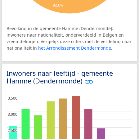
92,6%
Bevolking in de gemeente Hamme (Dendermonde):
inwoners naar nationaliteit, onderverdeeld in Belgen en
vreemdelingen. Vergelijk deze cijfers met de verdeling naar
nationaliteit in
het Arrondissement Dendermonde
.
Inwoners naar leeftijd - gemeente
Hamme (Dendermonde)
3.500
3.500
3.000
3.000
2.500
2.500