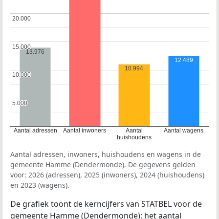
20.000
20.000
15.000
15.000
13.976
12.489
10.994
10.000
10.000
5.000
5.000
Aantal adressen
Aantal inwoners
Aantal
Aantal wagens
huishoudens
Aantal adressen, inwoners, huishoudens en wagens in de
gemeente Hamme (Dendermonde). De gegevens gelden
voor: 2026 (adressen), 2025 (inwoners), 2024 (huishoudens)
en 2023 (wagens).
De grafiek toont de kerncijfers van STATBEL voor de
gemeente Hamme (Dendermonde): het aantal