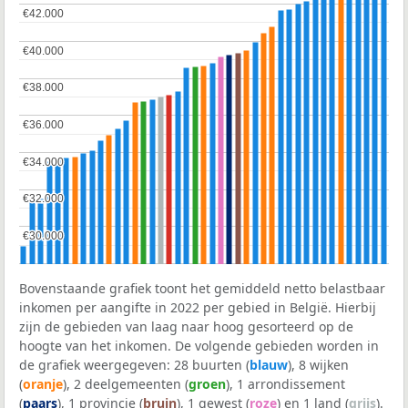
€42.000
€42.000
€40.000
€40.000
€38.000
€38.000
€36.000
€36.000
€34.000
€34.000
€32.000
€32.000
€30.000
€30.000
Bovenstaande grafiek toont het gemiddeld netto belastbaar
inkomen per aangifte in 2022 per gebied in België. Hierbij
zijn de gebieden van laag naar hoog gesorteerd op de
hoogte van het inkomen. De volgende gebieden worden in
de grafiek weergegeven: 28 buurten (
blauw
), 8 wijken
(
oranje
), 2 deelgemeenten (
groen
), 1 arrondissement
(
paars
), 1 provincie (
bruin
), 1 gewest (
roze
) en 1 land (
grijs
).