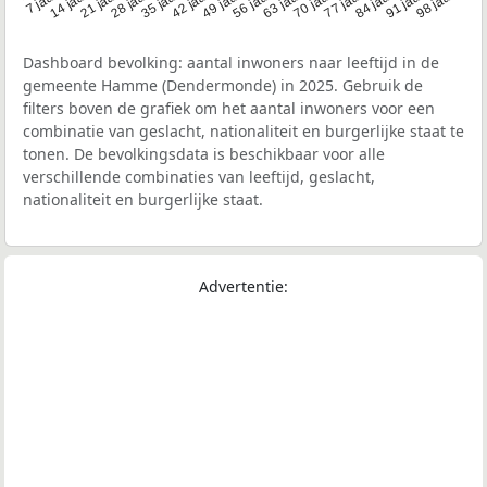
21 jaar
70 jaar
7 jaar
56 jaar
42 jaar
28 jaar
91 jaar
14 jaar
77 jaar
 jaar
63 jaar
49 jaar
98 jaar
35 jaar
84 jaar
Dashboard bevolking: aantal inwoners naar leeftijd in de
gemeente Hamme (Dendermonde) in 2025. Gebruik de
filters boven de grafiek om het aantal inwoners voor een
combinatie van geslacht, nationaliteit en burgerlijke staat te
tonen. De bevolkingsdata is beschikbaar voor alle
verschillende combinaties van leeftijd, geslacht,
nationaliteit en burgerlijke staat.
Advertentie: