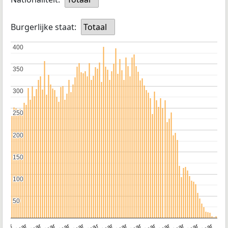
Burgerlijke staat:
Totaal
400
400
350
350
300
300
250
250
200
200
150
150
100
100
50
50