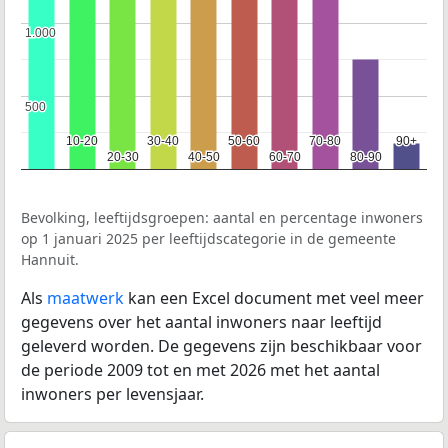
1.000
1.000
500
500
10-20
10-20
30-40
30-40
50-60
50-60
70-80
70-80
90+
90+
20-30
20-30
40-50
40-50
60-70
60-70
80-90
80-90
Bevolking, leeftijdsgroepen: aantal en percentage inwoners
op 1 januari 2025 per leeftijdscategorie in de gemeente
Hannuit.
Als
maatwerk
kan een Excel document met veel meer
gegevens over het aantal inwoners naar leeftijd
geleverd worden. De gegevens zijn beschikbaar voor
de periode 2009 tot en met 2026 met het aantal
inwoners per levensjaar.