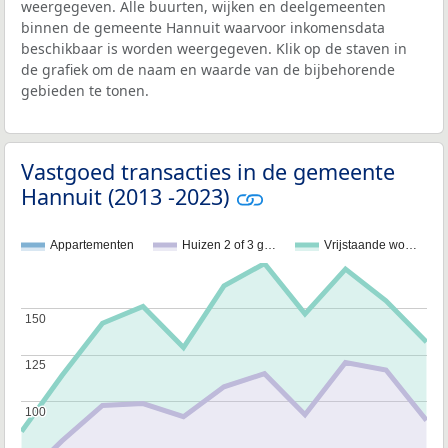
weergegeven. Alle buurten, wijken en deelgemeenten
binnen de gemeente Hannuit waarvoor inkomensdata
beschikbaar is worden weergegeven. Klik op de staven in
de grafiek om de naam en waarde van de bijbehorende
gebieden te tonen.
Vastgoed transacties in de gemeente
Hannuit (2013 -2023)
Appartementen
Huizen 2 of 3 g…
Vrijstaande wo…
150
150
125
125
100
100