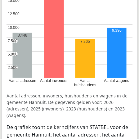
15.000
15.000
12.500
12.500
10.000
10.000
9.390
8.448
7.500
7.500
7.265
5.000
5.000
2.500
2.500
Aantal adressen
Aantal inwoners
Aantal
Aantal wagens
huishoudens
Aantal adressen, inwoners, huishoudens en wagens in de
gemeente Hannuit. De gegevens gelden voor: 2026
(adressen), 2025 (inwoners), 2023 (huishoudens) en 2023
(wagens).
De grafiek toont de kerncijfers van STATBEL voor de
gemeente Hannuit: het aantal adressen, het aantal