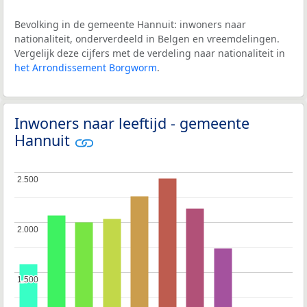
Bevolking in de gemeente Hannuit: inwoners naar
nationaliteit, onderverdeeld in Belgen en vreemdelingen.
Vergelijk deze cijfers met de verdeling naar nationaliteit in
het Arrondissement Borgworm
.
Inwoners naar leeftijd - gemeente
Hannuit
2.500
2.500
2.000
2.000
1.500
1.500