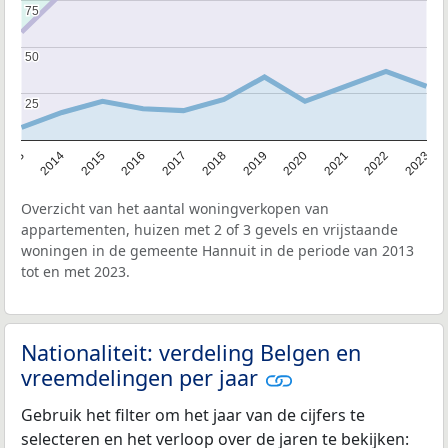
75
75
50
50
25
25
2013
2014
2015
2016
2017
2018
2019
2020
2021
2022
2023
Overzicht van het aantal woningverkopen van
appartementen, huizen met 2 of 3 gevels en vrijstaande
woningen in de gemeente Hannuit in de periode van 2013
tot en met 2023.
Nationaliteit: verdeling Belgen en
vreemdelingen per jaar
Gebruik het filter om het jaar van de cijfers te
selecteren en het verloop over de jaren te bekijken: