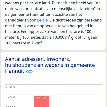
wagens per hectare land. Dit geeft een beeld van "de
mate van concentratie van menselijke activiteiten" in
de gemeente Hannuit ten opzichte van het
gemiddelde voor
België
. De dichtheden zijn berekend
met behulp van de oppervlakte van het gebied in
hectare. Een oppervlakte van een hectare is 100
meter bij 100 meter, dat is 10.000 m² groot. Er gaan
100 hectare in 1 km².
Aantal adressen, inwoners,
huishoudens en wagens in gemeente
Hannuit
20.000
20.000
17.500
17.500
17.202