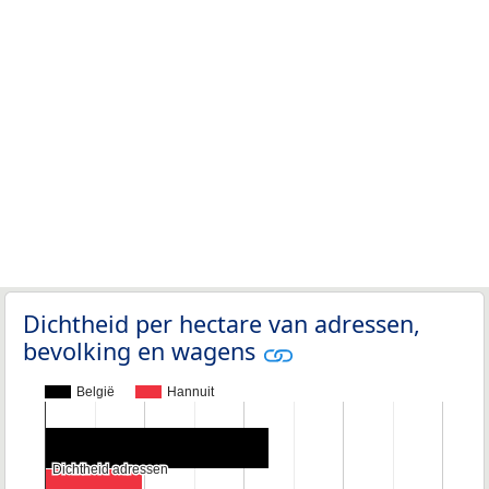
Dichtheid per hectare van adressen,
bevolking en wagens
België
Hannuit
Dichtheid adressen
Dichtheid adressen