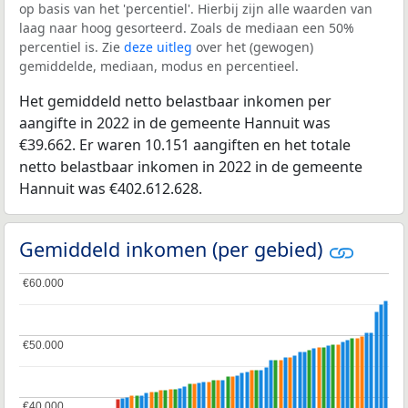
op basis van het 'percentiel'. Hierbij zijn alle waarden van
laag naar hoog gesorteerd. Zoals de mediaan een 50%
percentiel is. Zie
deze uitleg
over het (gewogen)
gemiddelde, mediaan, modus en percentieel.
Het gemiddeld netto belastbaar inkomen per
aangifte in 2022 in de gemeente Hannuit was
€39.662. Er waren 10.151 aangiften en het totale
netto belastbaar inkomen in 2022 in de gemeente
Hannuit was €402.612.628.
Gemiddeld inkomen (per gebied)
€60.000
€60.000
€50.000
€50.000
€40.000
€40.000