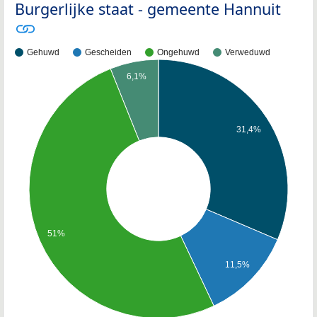
Burgerlijke staat - gemeente Hannuit
Gehuwd
Gescheiden
Ongehuwd
Verweduwd
6,1%
31,4%
51%
11,5%