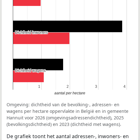
Dichtheid inwoners
Dichtheid inwoners
Dichtheid wagens
Dichtheid wagens
1
1
2
2
3
3
4
4
aantal per hectare
Omgeving: dichtheid van de bevolking-, adressen- en
wagens per hectare oppervlakte in België en in gemeente
Hannuit voor 2026 (omgevingsadressendichtheid), 2025
(bevolkingsdichtheid) en 2023 (dichtheid met wagens).
De grafiek toont het aantal adressen-, inwoners- en