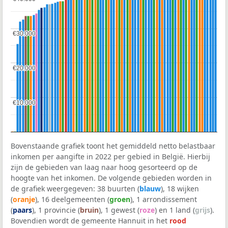
€30.000
€30.000
€20.000
€20.000
€10.000
€10.000
Bovenstaande grafiek toont het gemiddeld netto belastbaar
inkomen per aangifte in 2022 per gebied in België. Hierbij
zijn de gebieden van laag naar hoog gesorteerd op de
hoogte van het inkomen. De volgende gebieden worden in
de grafiek weergegeven: 38 buurten (
blauw
), 18 wijken
(
oranje
), 16 deelgemeenten (
groen
), 1 arrondissement
(
paars
), 1 provincie (
bruin
), 1 gewest (
roze
) en 1 land (
grijs
).
Bovendien wordt de gemeente Hannuit in het
rood