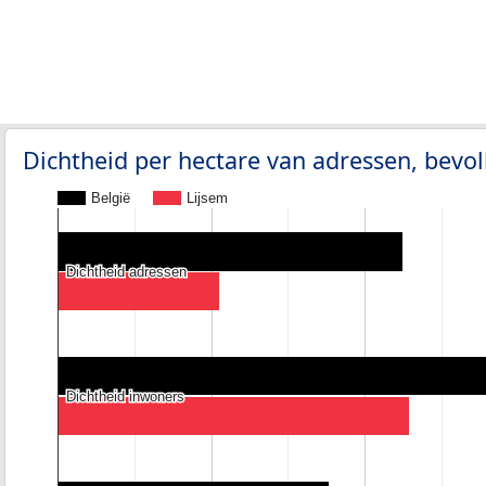
Dichtheid per hectare van adressen, bev
België
Lijsem
Dichtheid adressen
Dichtheid adressen
Dichtheid inwoners
Dichtheid inwoners