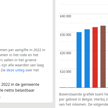
€40.000
€40.000
€30.000
€30.000
men per aangifte in 2022 in
€20.000
€20.000
omen in het rode en het
s vallen in het groene
j zijn alle waarden van laag
 Zie
deze uitleg
over het
€10.000
€10.000
n 2022 in de gemeente
le netto belastbaar
Bovenstaande grafiek toont h
.
per gebied in België. Hierbij
van het inkomen. De volgende