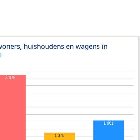
nwoners, huishoudens en wagens in
3.375
1.801
1.375