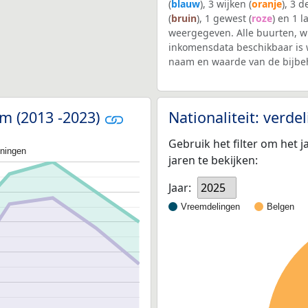
(
blauw
), 3 wijken (
oranje
), 3 
(
bruin
), 1 gewest (
roze
) en 1 l
weergegeven. Alle buurten, 
inkomensdata beschikbaar is 
naam en waarde van de bijbe
em (2013 -2023)
Nationaliteit: verd
Gebruik het filter om het j
oningen
jaren te bekijken:
Jaar:
2025
Vreemdelingen
Belgen