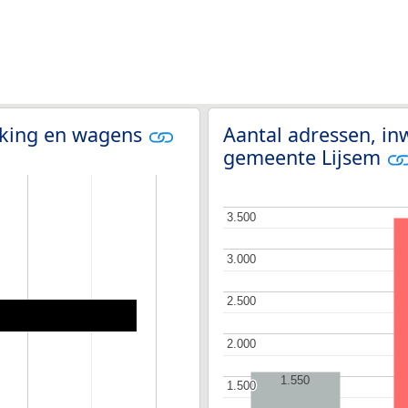
olking en wagens
Aantal adressen, i
gemeente Lijsem
3.500
3.500
3.000
3.000
2.500
2.500
2.000
2.000
1.550
1.500
1.500