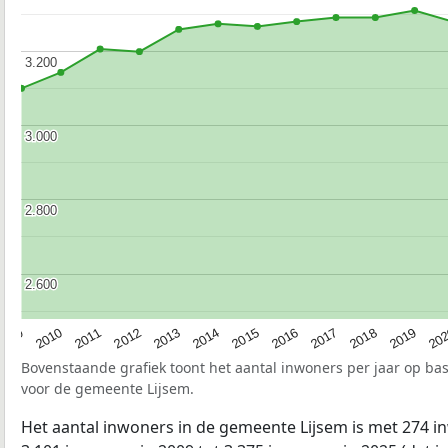
3.200
3.200
3.000
3.000
2.800
2.800
2.600
2.600
2009
2010
2011
2012
2013
2014
2015
2016
2017
2018
2019
20
Bovenstaande grafiek toont het aantal inwoners per jaar op ba
voor de gemeente Lijsem.
Het aantal inwoners in de gemeente Lijsem is met 274