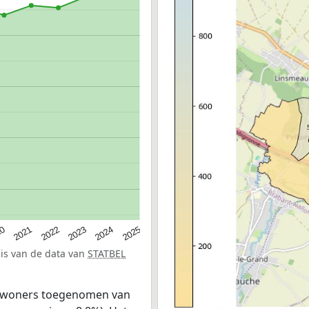
20
2021
2022
2023
2024
2025
sis van de data van
STATBEL
 inwoners toegenomen van