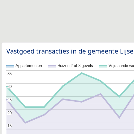
Vastgoed transacties in de gemeente Lijs
Appartementen
Huizen 2 of 3 gevels
Vrijstaande w
35
35
30
30
25
25
20
20
15
15