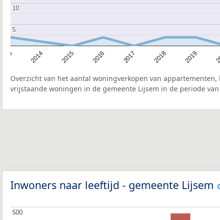
10
10
5
5
2015
2
2017
2014
2019
2016
2013
2018
Overzicht van het aantal woningverkopen van appartementen, h
vrijstaande woningen in de gemeente Lijsem in de periode van 
Inwoners naar leeftijd - gemeente Lijsem
500
500