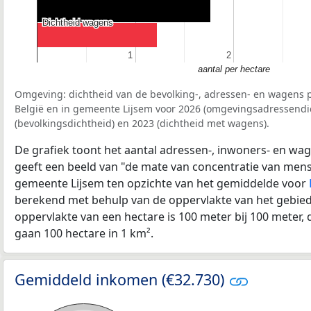
Dichtheid wagens
Dichtheid wagens
1
1
2
2
aantal per hectare
Omgeving: dichtheid van de bevolking-, adressen- en wagens p
België en in gemeente Lijsem voor 2026 (omgevingsadressendi
(bevolkingsdichtheid) en 2023 (dichtheid met wagens).
De grafiek toont het aantal adressen-, inwoners- en wag
geeft een beeld van "de mate van concentratie van mensel
gemeente Lijsem ten opzichte van het gemiddelde voor
berekend met behulp van de oppervlakte van het gebied 
oppervlakte van een hectare is 100 meter bij 100 meter, d
gaan 100 hectare in 1 km².
Gemiddeld inkomen (€32.730)