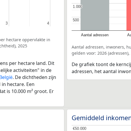
1.000
1.000
500
500
3
3
4
4
Aantal adressen
Aa
er hectare oppervlakte in
chtheid), 2025
Aantal adressen, inwoners, 
gelden voor: 2026 (adressen),
ens per hectare land. Dit
De grafiek toont de kernci
ijke activiteiten" in de
adressen, het aantal inwo
België
. De dichtheden zijn
in hectare. Een
at is 10.000 m² groot. Er
Gemiddeld inkomen
€50.000
€50.000