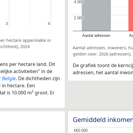
4.000
4.000
2.000
2.000
3
3
4
4
Aantal adressen
Aa
er hectare oppervlakte in
ichtheid), 2024
Aantal adressen, inwoners, 
gelden voor: 2026 (adressen),
ens per hectare land. Dit
De grafiek toont de kernci
ijke activiteiten" in de
adressen, het aantal inwo
r
België
. De dichtheden zijn
in hectare. Een
at is 10.000 m² groot. Er
Gemiddeld inkomen
€60.000
€60.000