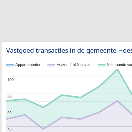
Vastgoed transacties in de gemeente Hoes
Appartementen
Huizen 2 of 3 gevels
Vrijstaande w
100
100
80
80
60
60
40
40