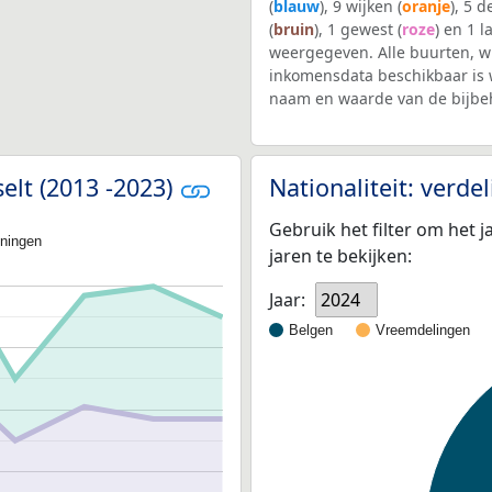
(
blauw
), 9 wijken (
oranje
), 5 
(
bruin
), 1 gewest (
roze
) en 1 l
weergegeven. Alle buurten, 
inkomensdata beschikbaar is 
naam en waarde van de bijbe
elt (2013 -2023)
Nationaliteit: verd
Gebruik het filter om het j
oningen
jaren te bekijken:
Jaar:
2024
Belgen
Vreemdelingen