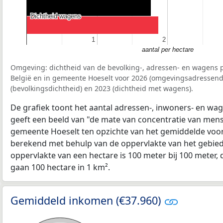
Dichtheid wagens
Dichtheid wagens
1
1
2
2
aantal per hectare
Omgeving: dichtheid van de bevolking-, adressen- en wagens p
België en in gemeente Hoeselt voor 2026 (omgevingsadressend
(bevolkingsdichtheid) en 2023 (dichtheid met wagens).
De grafiek toont het aantal adressen-, inwoners- en wag
geeft een beeld van "de mate van concentratie van mensel
gemeente Hoeselt ten opzichte van het gemiddelde voo
berekend met behulp van de oppervlakte van het gebied 
oppervlakte van een hectare is 100 meter bij 100 meter, d
gaan 100 hectare in 1 km².
Gemiddeld inkomen (€37.960)