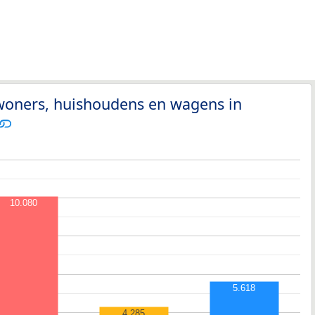
nwoners, huishoudens en wagens in
10.080
5.618
4.285