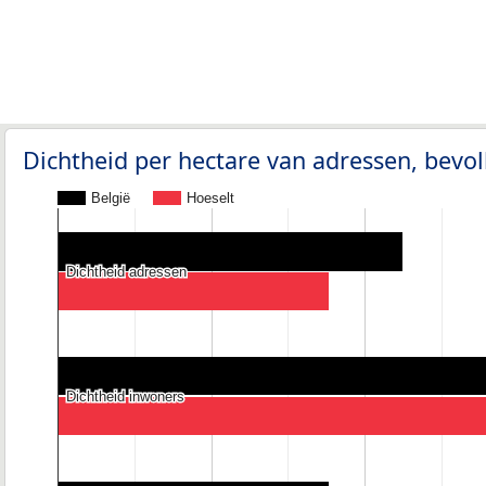
Dichtheid per hectare van adressen, bev
België
Hoeselt
Dichtheid adressen
Dichtheid adressen
Dichtheid inwoners
Dichtheid inwoners