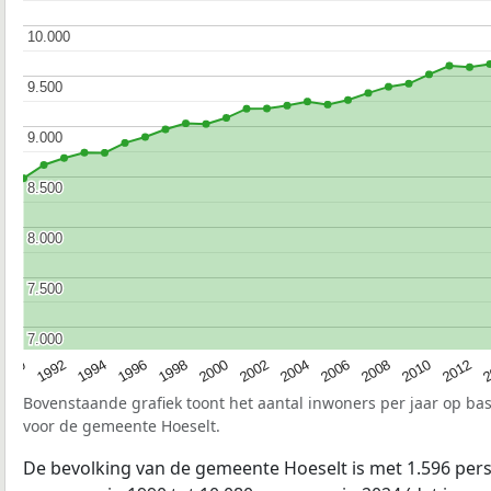
10.000
10.000
9.500
9.500
9.000
9.000
8.500
8.500
8.000
8.000
7.500
7.500
7.000
7.000
1990
1992
1994
1996
1998
2000
2002
2004
2006
2008
2010
2012
2
Bovenstaande grafiek toont het aantal inwoners per jaar op ba
voor de gemeente Hoeselt.
De bevolking van de gemeente Hoeselt is met 1.596 per