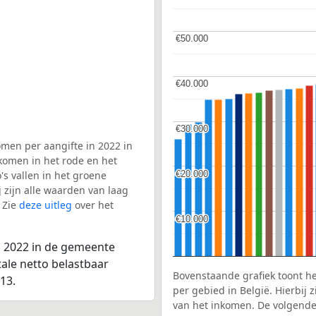
€50.000
€50.000
€40.000
€40.000
€30.000
€30.000
men per aangifte in 2022 in
komen in het rode en het
€20.000
€20.000
s vallen in het groene
j zijn alle waarden van laag
 Zie
deze uitleg
over het
€10.000
€10.000
n 2022 in de gemeente
tale netto belastbaar
Bovenstaande grafiek toont h
13.
per gebied in België. Hierbij
van het inkomen. De volgende