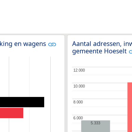
olking en wagens
Aantal adressen, i
gemeente Hoeselt
12.000
12.000
10.000
10.000
8.000
8.000
6.000
6.000
5.333