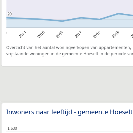
20
20
2015
2
2017
2014
2019
2016
2013
2018
Overzicht van het aantal woningverkopen van appartementen, h
vrijstaande woningen in de gemeente Hoeselt in de periode van
Inwoners naar leeftijd - gemeente Hoesel
1.600
1.600