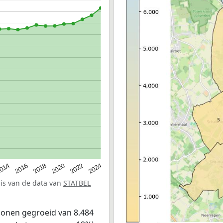
014
2016
2018
2020
2022
2024
sis van de data van
STATBEL
sonen gegroeid van 8.484