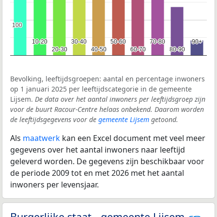
100
100
10-20
10-20
30-40
30-40
50-60
50-60
70-80
70-80
90+
90+
20-30
20-30
40-50
40-50
60-70
60-70
80-90
80-90
Bevolking, leeftijdsgroepen: aantal en percentage inwoners
op 1 januari 2025 per leeftijdscategorie in de gemeente
Lijsem.
De data over het aantal inwoners per leeftijdsgroep zijn
voor de buurt Racour-Centre helaas onbekend. Daarom worden
de leeftijdsgegevens voor de
gemeente Lijsem
getoond.
Als
maatwerk
kan een Excel document met veel meer
gegevens over het aantal inwoners naar leeftijd
geleverd worden. De gegevens zijn beschikbaar voor
de periode 2009 tot en met 2026 met het aantal
inwoners per levensjaar.
Burgerlijke staat - gemeente Lijsem