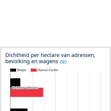
Dichtheid per hectare van adressen,
bevolking en wagens
België
Racour-Centre
Dichtheid adressen
Dichtheid adressen