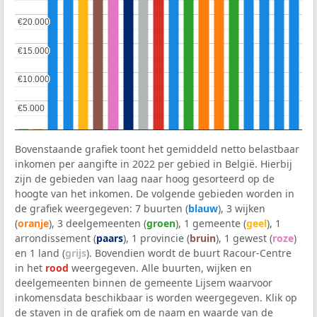
€20.000
€20.000
€15.000
€15.000
€10.000
€10.000
€5.000
€5.000
Bovenstaande grafiek toont het gemiddeld netto belastbaar
inkomen per aangifte in 2022 per gebied in België. Hierbij
zijn de gebieden van laag naar hoog gesorteerd op de
hoogte van het inkomen. De volgende gebieden worden in
de grafiek weergegeven: 7 buurten (
blauw
), 3 wijken
(
oranje
), 3 deelgemeenten (
groen
), 1 gemeente (
geel
), 1
arrondissement (
paars
), 1 provincie (
bruin
), 1 gewest (
roze
)
en 1 land (
grijs
). Bovendien wordt de buurt Racour-Centre
in het
rood
weergegeven. Alle buurten, wijken en
deelgemeenten binnen de gemeente Lijsem waarvoor
inkomensdata beschikbaar is worden weergegeven. Klik op
de staven in de grafiek om de naam en waarde van de