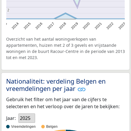
2
2
2013
2014
2015
2016
2017
2018
2019
2020
2021
2022
2023
Overzicht van het aantal woningverkopen van
appartementen, huizen met 2 of 3 gevels en vrijstaande
woningen in de buurt Racour-Centre in de periode van 2013
tot en met 2023.
Nationaliteit: verdeling Belgen en
vreemdelingen per jaar
Gebruik het filter om het jaar van de cijfers te
selecteren en het verloop over de jaren te bekijken:
Jaar:
2025
Vreemdelingen
Belgen