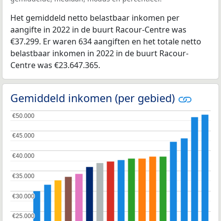
Het gemiddeld netto belastbaar inkomen per
aangifte in 2022 in de buurt Racour-Centre was
€37.299. Er waren 634 aangiften en het totale netto
belastbaar inkomen in 2022 in de buurt Racour-
Centre was €23.647.365.
Gemiddeld inkomen (per gebied)
€50.000
€50.000
€45.000
€45.000
€40.000
€40.000
€35.000
€35.000
€30.000
€30.000
€25.000
€25.000