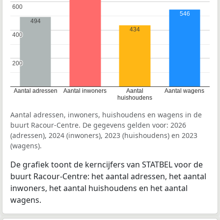
600
600
546
494
434
400
400
200
200
Aantal adressen
Aantal inwoners
Aantal
Aantal wagens
huishoudens
Aantal adressen, inwoners, huishoudens en wagens in de
buurt Racour-Centre. De gegevens gelden voor: 2026
(adressen), 2024 (inwoners), 2023 (huishoudens) en 2023
(wagens).
De grafiek toont de kerncijfers van STATBEL voor de
buurt Racour-Centre: het aantal adressen, het aantal
inwoners, het aantal huishoudens en het aantal
wagens.