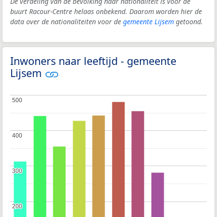
De verdeling van de bevolking naar nationaliteit is voor de
buurt Racour-Centre helaas onbekend. Daarom worden hier de
data over de nationaliteiten voor de
gemeente Lijsem
getoond.
Inwoners naar leeftijd - gemeente
Lijsem
500
500
400
400
300
300
200
200