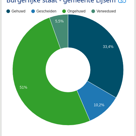
Gehuwd
Gescheiden
Ongehuwd
Verweduwd
5,5%
33,4%
51%
10,2%