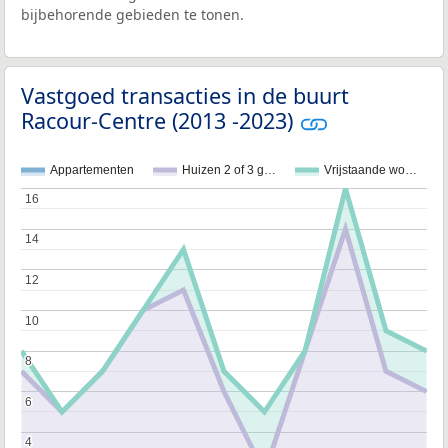
bijbehorende gebieden te tonen.
Vastgoed transacties in de buurt
Racour-Centre (2013 -2023)
Appartementen
Huizen 2 of 3 g…
Vrijstaande wo…
16
16
14
14
12
12
10
10
8
8
6
6
4
4