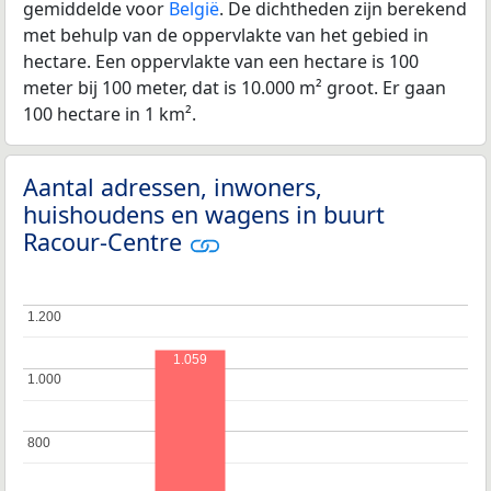
gemiddelde voor
België
. De dichtheden zijn berekend
met behulp van de oppervlakte van het gebied in
hectare. Een oppervlakte van een hectare is 100
meter bij 100 meter, dat is 10.000 m² groot. Er gaan
100 hectare in 1 km².
Aantal adressen, inwoners,
huishoudens en wagens in buurt
Racour-Centre
1.200
1.200
1.059
1.000
1.000
800
800