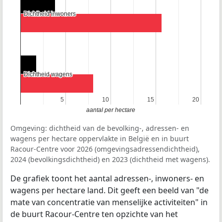
Dichtheid inwoners
Dichtheid inwoners
Dichtheid wagens
Dichtheid wagens
5
5
10
10
15
15
20
20
aantal per hectare
Omgeving: dichtheid van de bevolking-, adressen- en
wagens per hectare oppervlakte in België en in buurt
Racour-Centre voor 2026 (omgevingsadressendichtheid),
2024 (bevolkingsdichtheid) en 2023 (dichtheid met wagens).
De grafiek toont het aantal adressen-, inwoners- en
wagens per hectare land. Dit geeft een beeld van "de
mate van concentratie van menselijke activiteiten" in
de buurt Racour-Centre ten opzichte van het