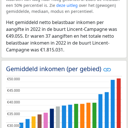
een 50% percentiel is. Zie
deze uitleg
over het (gewogen)
gemiddelde, mediaan, modus en percentieel.
Het gemiddeld netto belastbaar inkomen per
aangifte in 2022 in de buurt Lincent-Campagne was
€49.055. Er waren 37 aangiften en het totale netto
belastbaar inkomen in 2022 in de buurt Lincent-
Campagne was €1.815.031.
Gemiddeld inkomen (per gebied)
€50.000
€50.000
€45.000
€45.000
€40.000
€40.000
€35.000
€35.000
€30.000
€30.000