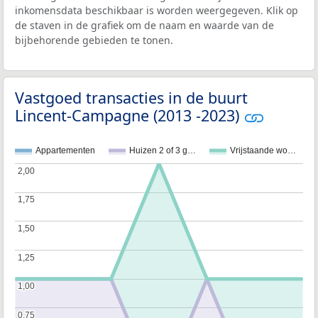
inkomensdata beschikbaar is worden weergegeven. Klik op
de staven in de grafiek om de naam en waarde van de
bijbehorende gebieden te tonen.
Vastgoed transacties in de buurt
Lincent-Campagne (2013 -2023)
Appartementen
Huizen 2 of 3 g…
Vrijstaande wo…
2,00
2,00
1,75
1,75
1,50
1,50
1,25
1,25
1,00
1,00
0,75
0,75