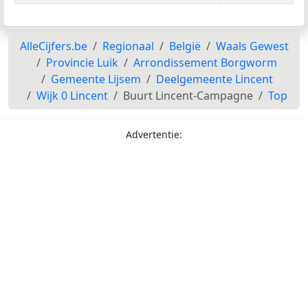
AlleCijfers.be
Regionaal
België
Waals Gewest
Provincie Luik
Arrondissement Borgworm
Gemeente Lijsem
Deelgemeente Lincent
Wijk 0 Lincent
Buurt Lincent-Campagne
Top
Advertentie: