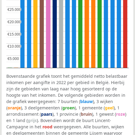
€25.000
€25.000
€20.000
€20.000
€15.000
€15.000
€10.000
€10.000
€5.000
€5.000
Bovenstaande grafiek toont het gemiddeld netto belastbaar
inkomen per aangifte in 2022 per gebied in België. Hierbij
zijn de gebieden van laag naar hoog gesorteerd op de
hoogte van het inkomen. De volgende gebieden worden in
de grafiek weergegeven: 7 buurten (
blauw
), 3 wijken
(
oranje
), 3 deelgemeenten (
groen
), 1 gemeente (
geel
), 1
arrondissement (
paars
), 1 provincie (
bruin
), 1 gewest (
roze
)
en 1 land (
grijs
). Bovendien wordt de buurt Lincent-
Campagne in het
rood
weergegeven. Alle buurten, wijken
en deelgemeenten binnen de gemeente Lijsem waarvoor