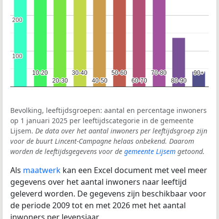
200
200
100
100
10-20
10-20
30-40
30-40
50-60
50-60
70-80
70-80
90+
90+
20-30
20-30
40-50
40-50
60-70
60-70
80-90
80-90
Bevolking, leeftijdsgroepen: aantal en percentage inwoners
op 1 januari 2025 per leeftijdscategorie in de gemeente
Lijsem.
De data over het aantal inwoners per leeftijdsgroep zijn
voor de buurt Lincent-Campagne helaas onbekend. Daarom
worden de leeftijdsgegevens voor de
gemeente Lijsem
getoond.
Als
maatwerk
kan een Excel document met veel meer
gegevens over het aantal inwoners naar leeftijd
geleverd worden. De gegevens zijn beschikbaar voor
de periode 2009 tot en met 2026 met het aantal
inwoners per levensjaar.