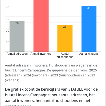
40
40
39
30
30
26
23
20
20
10
10
Aantal adressen
Aantal inwoners
Aantal
Aantal wagens
huishoudens
Aantal adressen, inwoners, huishoudens en wagens in de
buurt Lincent-Campagne. De gegevens gelden voor: 2026
(adressen), 2024 (inwoners), 2023 (huishoudens) en 2023
(wagens).
De grafiek toont de kerncijfers van STATBEL voor de
buurt Lincent-Campagne: het aantal adressen, het
aantal inwoners, het aantal huishoudens en het