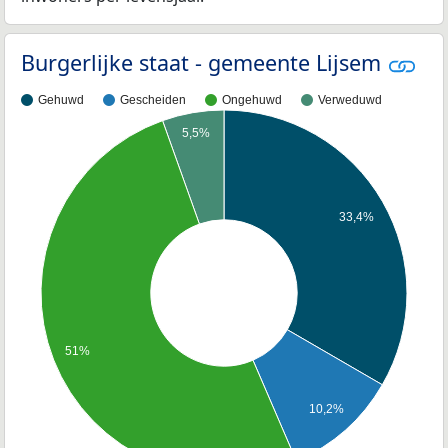
Burgerlijke staat - gemeente Lijsem
Gehuwd
Gescheiden
Ongehuwd
Verweduwd
5,5%
33,4%
51%
10,2%