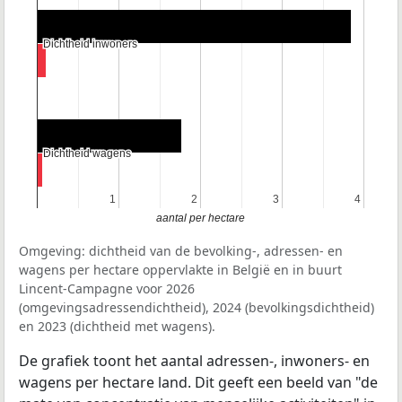
Dichtheid inwoners
Dichtheid inwoners
Dichtheid wagens
Dichtheid wagens
1
1
2
2
3
3
4
4
aantal per hectare
Omgeving: dichtheid van de bevolking-, adressen- en
wagens per hectare oppervlakte in België en in buurt
Lincent-Campagne voor 2026
(omgevingsadressendichtheid), 2024 (bevolkingsdichtheid)
en 2023 (dichtheid met wagens).
De grafiek toont het aantal adressen-, inwoners- en
wagens per hectare land. Dit geeft een beeld van "de