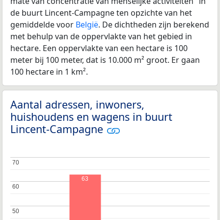
mate van concentratie van menselijke activiteiten" in
de buurt Lincent-Campagne ten opzichte van het
gemiddelde voor
België
. De dichtheden zijn berekend
met behulp van de oppervlakte van het gebied in
hectare. Een oppervlakte van een hectare is 100
meter bij 100 meter, dat is 10.000 m² groot. Er gaan
100 hectare in 1 km².
Aantal adressen, inwoners,
huishoudens en wagens in buurt
Lincent-Campagne
70
70
63
60
60
50
50