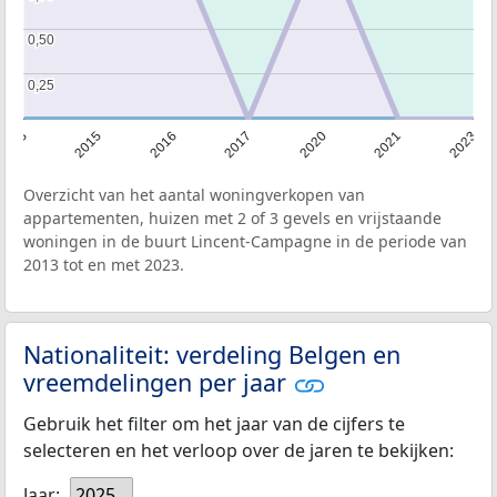
0,50
0,50
0,25
0,25
2013
2015
2016
2017
2020
2021
2023
Overzicht van het aantal woningverkopen van
appartementen, huizen met 2 of 3 gevels en vrijstaande
woningen in de buurt Lincent-Campagne in de periode van
2013 tot en met 2023.
Nationaliteit: verdeling Belgen en
vreemdelingen per jaar
Gebruik het filter om het jaar van de cijfers te
selecteren en het verloop over de jaren te bekijken:
Jaar:
2025