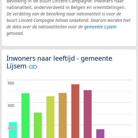
Bevolking in de buurt Lincent-Campagne: inwoners naar
nationaliteit, onderverdeeld in Belgen en vreemdelingen.
De verdeling van de bevolking naar nationaliteit is voor de
buurt Lincent-Campagne helaas onbekend. Daarom worden hier
de data over de nationaliteiten voor de
gemeente Lijsem
getoond.
Inwoners naar leeftijd - gemeente
Lijsem
500
500
400
400
300
300