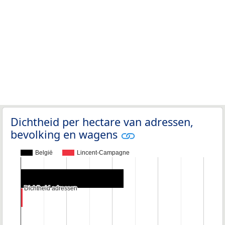
Dichtheid per hectare van adressen,
bevolking en wagens
België
Lincent-Campagne
Dichtheid adressen
Dichtheid adressen