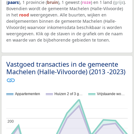
(
paars
), 1 provincie (
bruin
), 1 gewest (
roze
) en 1 land (
grijs
).
Bovendien wordt de gemeente Machelen (Halle-Vilvoorde)
in het
rood
weergegeven. Alle buurten, wijken en
deelgemeenten binnen de gemeente Machelen (Halle-
Vilvoorde) waarvoor inkomensdata beschikbaar is worden
weergegeven. Klik op de staven in de grafiek om de naam
en waarde van de bijbehorende gebieden te tonen.
Vastgoed transacties in de gemeente
Machelen (Halle-Vilvoorde) (2013 -2023)
Appartementen
Huizen 2 of 3 g…
Vrijstaande wo…
200
200