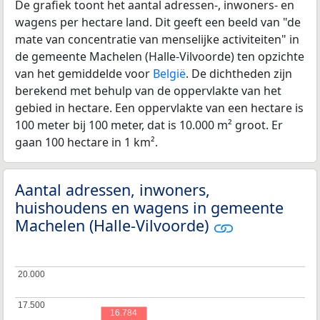
De grafiek toont het aantal adressen-, inwoners- en
wagens per hectare land. Dit geeft een beeld van "de
mate van concentratie van menselijke activiteiten" in
de gemeente Machelen (Halle-Vilvoorde) ten opzichte
van het gemiddelde voor
België
. De dichtheden zijn
berekend met behulp van de oppervlakte van het
gebied in hectare. Een oppervlakte van een hectare is
100 meter bij 100 meter, dat is 10.000 m² groot. Er
gaan 100 hectare in 1 km².
Aantal adressen, inwoners,
huishoudens en wagens in gemeente
Machelen (Halle-Vilvoorde)
20.000
20.000
17.500
17.500
16.784