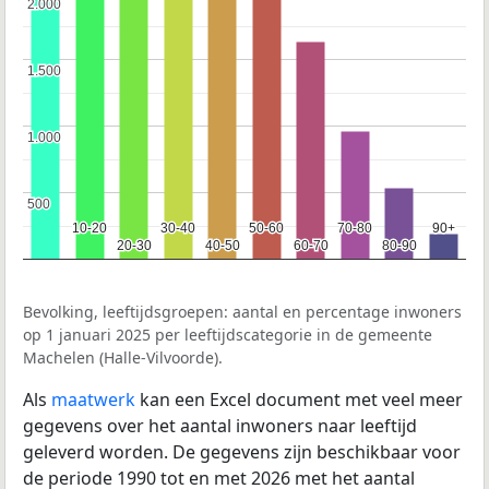
2.000
2.000
1.500
1.500
1.000
1.000
500
500
10-20
10-20
30-40
30-40
50-60
50-60
70-80
70-80
90+
90+
20-30
20-30
40-50
40-50
60-70
60-70
80-90
80-90
Bevolking, leeftijdsgroepen: aantal en percentage inwoners
op 1 januari 2025 per leeftijdscategorie in de gemeente
Machelen (Halle-Vilvoorde).
Als
maatwerk
kan een Excel document met veel meer
gegevens over het aantal inwoners naar leeftijd
geleverd worden. De gegevens zijn beschikbaar voor
de periode 1990 tot en met 2026 met het aantal