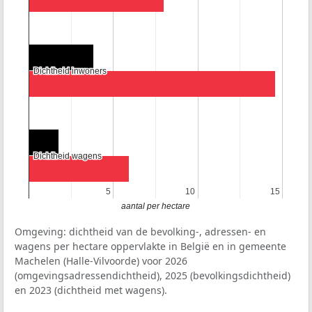
Dichtheid inwoners
Dichtheid inwoners
Dichtheid wagens
Dichtheid wagens
5
5
10
10
15
15
aantal per hectare
Omgeving: dichtheid van de bevolking-, adressen- en
wagens per hectare oppervlakte in België en in gemeente
Machelen (Halle-Vilvoorde) voor 2026
(omgevingsadressendichtheid), 2025 (bevolkingsdichtheid)
en 2023 (dichtheid met wagens).