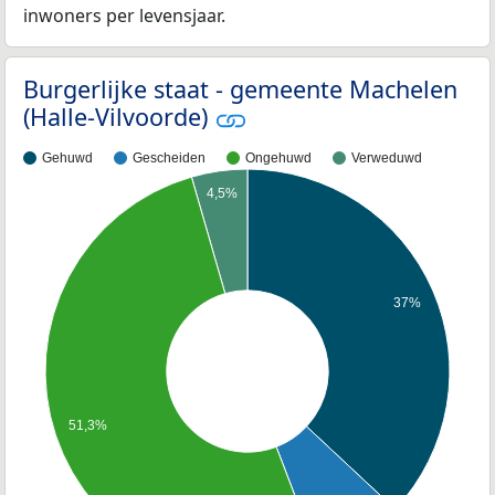
inwoners per levensjaar.
Burgerlijke staat - gemeente Machelen
(Halle-Vilvoorde)
Gehuwd
Gescheiden
Ongehuwd
Verweduwd
4,5%
37%
51,3%