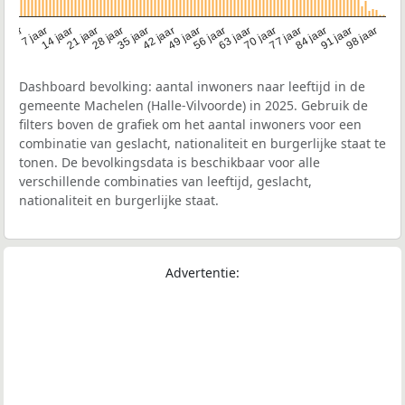
21 jaar
70 jaar
7 jaar
56 jaar
42 jaar
28 jaar
91 jaar
14 jaar
77 jaar
 jaar
63 jaar
49 jaar
98 jaar
35 jaar
84 jaar
Dashboard bevolking: aantal inwoners naar leeftijd in de
gemeente Machelen (Halle-Vilvoorde) in 2025. Gebruik de
filters boven de grafiek om het aantal inwoners voor een
combinatie van geslacht, nationaliteit en burgerlijke staat te
tonen. De bevolkingsdata is beschikbaar voor alle
verschillende combinaties van leeftijd, geslacht,
nationaliteit en burgerlijke staat.
Advertentie: