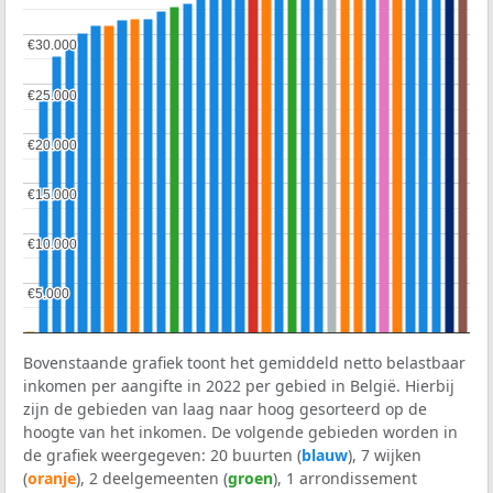
€30.000
€30.000
€25.000
€25.000
€20.000
€20.000
€15.000
€15.000
€10.000
€10.000
€5.000
€5.000
Bovenstaande grafiek toont het gemiddeld netto belastbaar
inkomen per aangifte in 2022 per gebied in België. Hierbij
zijn de gebieden van laag naar hoog gesorteerd op de
hoogte van het inkomen. De volgende gebieden worden in
de grafiek weergegeven: 20 buurten (
blauw
), 7 wijken
(
oranje
), 2 deelgemeenten (
groen
), 1 arrondissement