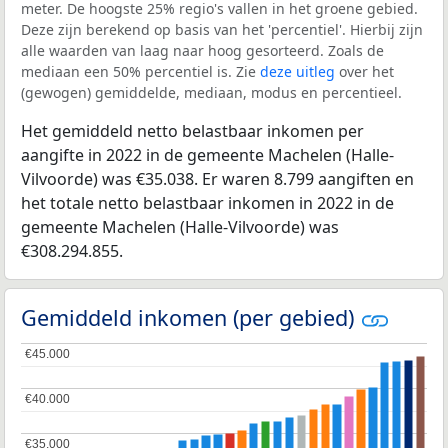
meter. De hoogste 25% regio's vallen in het groene gebied.
Deze zijn berekend op basis van het 'percentiel'. Hierbij zijn
alle waarden van laag naar hoog gesorteerd. Zoals de
mediaan een 50% percentiel is. Zie
deze uitleg
over het
(gewogen) gemiddelde, mediaan, modus en percentieel.
Het gemiddeld netto belastbaar inkomen per
aangifte in 2022 in de gemeente Machelen (Halle-
Vilvoorde) was €35.038. Er waren 8.799 aangiften en
het totale netto belastbaar inkomen in 2022 in de
gemeente Machelen (Halle-Vilvoorde) was
€308.294.855.
Gemiddeld inkomen (per gebied)
€45.000
€45.000
€40.000
€40.000
€35.000
€35.000