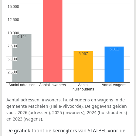
15.000
15.000
12.500
12.500
10.000
10.000
9.194
7.500
7.500
6.811
5.967
5.000
5.000
2.500
2.500
Aantal adressen
Aantal inwoners
Aantal
Aantal wagens
huishoudens
Aantal adressen, inwoners, huishoudens en wagens in de
gemeente Machelen (Halle-Vilvoorde). De gegevens gelden
voor: 2026 (adressen), 2025 (inwoners), 2024 (huishoudens)
en 2023 (wagens).
De grafiek toont de kerncijfers van STATBEL voor de