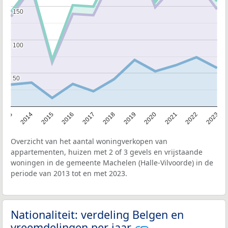
150
150
100
100
50
50
2013
2014
2015
2016
2017
2018
2019
2020
2021
2022
2023
Overzicht van het aantal woningverkopen van
appartementen, huizen met 2 of 3 gevels en vrijstaande
woningen in de gemeente Machelen (Halle-Vilvoorde) in de
periode van 2013 tot en met 2023.
Nationaliteit: verdeling Belgen en
vreemdelingen per jaar