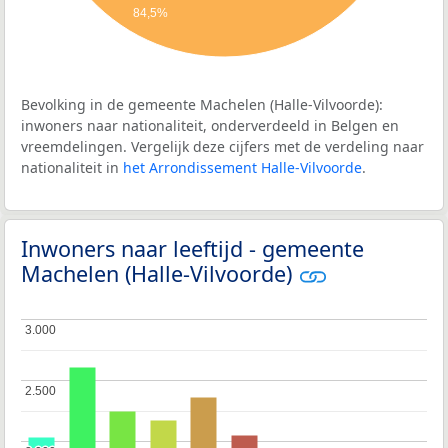
84,5%
Bevolking in de gemeente Machelen (Halle-Vilvoorde):
inwoners naar nationaliteit, onderverdeeld in Belgen en
vreemdelingen. Vergelijk deze cijfers met de verdeling naar
nationaliteit in
het Arrondissement Halle-Vilvoorde
.
Inwoners naar leeftijd - gemeente
Machelen (Halle-Vilvoorde)
3.000
3.000
2.500
2.500