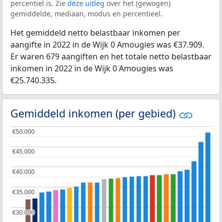
percentiel is. Zie
deze uitleg
over het (gewogen)
gemiddelde, mediaan, modus en percentieel.
Het gemiddeld netto belastbaar inkomen per
aangifte in 2022 in de Wijk 0 Amougies was €37.909.
Er waren 679 aangiften en het totale netto belastbaar
inkomen in 2022 in de Wijk 0 Amougies was
€25.740.335.
Gemiddeld inkomen (per gebied)
€50.000
€50.000
€45.000
€45.000
€40.000
€40.000
€35.000
€35.000
€30.000
€30.000