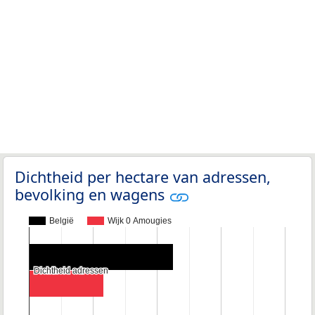
Dichtheid per hectare van adressen,
bevolking en wagens
België
Wijk 0 Amougies
Dichtheid adressen
Dichtheid adressen