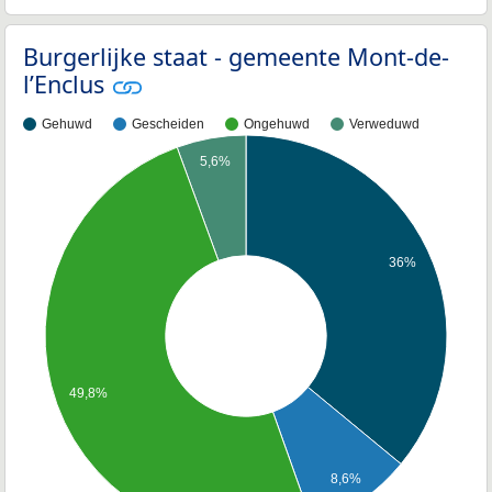
Burgerlijke staat - gemeente Mont-de-
l’Enclus
Gehuwd
Gescheiden
Ongehuwd
Verweduwd
5,6%
36%
49,8%
8,6%