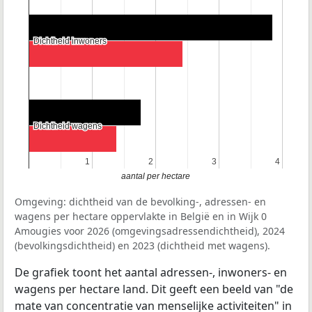
Dichtheid inwoners
Dichtheid inwoners
Dichtheid wagens
Dichtheid wagens
1
1
2
2
3
3
4
4
aantal per hectare
Omgeving: dichtheid van de bevolking-, adressen- en
wagens per hectare oppervlakte in België en in Wijk 0
Amougies voor 2026 (omgevingsadressendichtheid), 2024
(bevolkingsdichtheid) en 2023 (dichtheid met wagens).
De grafiek toont het aantal adressen-, inwoners- en
wagens per hectare land. Dit geeft een beeld van "de
mate van concentratie van menselijke activiteiten" in