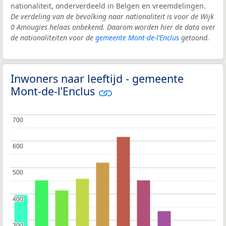
nationaliteit, onderverdeeld in Belgen en vreemdelingen.
De verdeling van de bevolking naar nationaliteit is voor de Wijk
0 Amougies helaas onbekend. Daarom worden hier de data over
de nationaliteiten voor de
gemeente Mont-de-l’Enclus
getoond.
Inwoners naar leeftijd - gemeente
Mont-de-l’Enclus
700
700
600
600
500
500
400
400
300
300