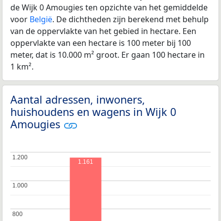
de Wijk 0 Amougies ten opzichte van het gemiddelde
voor
België
. De dichtheden zijn berekend met behulp
van de oppervlakte van het gebied in hectare. Een
oppervlakte van een hectare is 100 meter bij 100
meter, dat is 10.000 m² groot. Er gaan 100 hectare in
1 km².
Aantal adressen, inwoners,
huishoudens en wagens in Wijk 0
Amougies
1.200
1.200
1.161
1.000
1.000
800
800