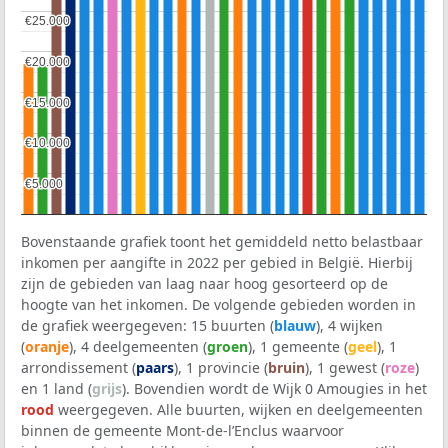
€25.000
€25.000
€20.000
€20.000
€15.000
€15.000
€10.000
€10.000
€5.000
€5.000
Bovenstaande grafiek toont het gemiddeld netto belastbaar
inkomen per aangifte in 2022 per gebied in België. Hierbij
zijn de gebieden van laag naar hoog gesorteerd op de
hoogte van het inkomen. De volgende gebieden worden in
de grafiek weergegeven: 15 buurten (
blauw
), 4 wijken
(
oranje
), 4 deelgemeenten (
groen
), 1 gemeente (
geel
), 1
arrondissement (
paars
), 1 provincie (
bruin
), 1 gewest (
roze
)
en 1 land (
grijs
). Bovendien wordt de Wijk 0 Amougies in het
rood
weergegeven. Alle buurten, wijken en deelgemeenten
binnen de gemeente Mont-de-l’Enclus waarvoor