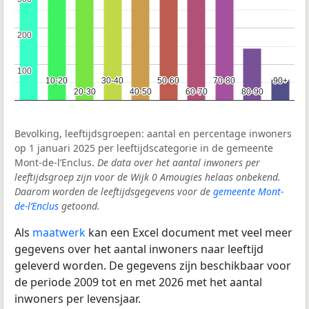
200
200
100
100
10-20
10-20
30-40
30-40
50-60
50-60
70-80
70-80
90+
90+
20-30
20-30
40-50
40-50
60-70
60-70
80-90
80-90
Bevolking, leeftijdsgroepen: aantal en percentage inwoners
op 1 januari 2025 per leeftijdscategorie in de gemeente
Mont-de-l’Enclus.
De data over het aantal inwoners per
leeftijdsgroep zijn voor de Wijk 0 Amougies helaas onbekend.
Daarom worden de leeftijdsgegevens voor de
gemeente Mont-
de-l’Enclus
getoond.
Als
maatwerk
kan een Excel document met veel meer
gegevens over het aantal inwoners naar leeftijd
geleverd worden. De gegevens zijn beschikbaar voor
de periode 2009 tot en met 2026 met het aantal
inwoners per levensjaar.