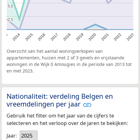
5,0
5,0
2,5
2,5
2013
2014
2015
2016
2017
2018
2019
2020
2021
2022
2023
Overzicht van het aantal woningverkopen van
appartementen, huizen met 2 of 3 gevels en vrijstaande
woningen in de Wijk 0 Amougies in de periode van 2013 tot
en met 2023.
Nationaliteit: verdeling Belgen en
vreemdelingen per jaar
Gebruik het filter om het jaar van de cijfers te
selecteren en het verloop over de jaren te bekijken:
Jaar:
2025