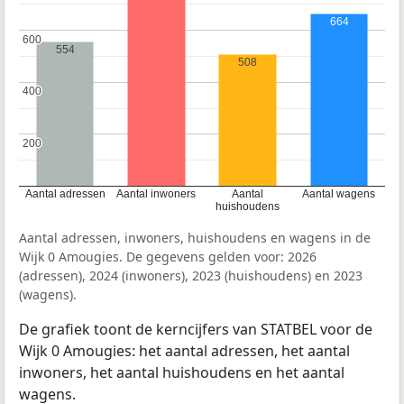
664
600
600
554
508
400
400
200
200
Aantal adressen
Aantal inwoners
Aantal
Aantal wagens
huishoudens
Aantal adressen, inwoners, huishoudens en wagens in de
Wijk 0 Amougies. De gegevens gelden voor: 2026
(adressen), 2024 (inwoners), 2023 (huishoudens) en 2023
(wagens).
De grafiek toont de kerncijfers van STATBEL voor de
Wijk 0 Amougies: het aantal adressen, het aantal
inwoners, het aantal huishoudens en het aantal
wagens.