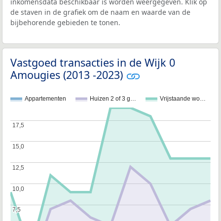
inkomensdata beschikbaar is worden weergegeven. Klik op
de staven in de grafiek om de naam en waarde van de
bijbehorende gebieden te tonen.
Vastgoed transacties in de Wijk 0
Amougies (2013 -2023)
Appartementen
Huizen 2 of 3 g…
Vrijstaande wo…
17,5
17,5
15,0
15,0
12,5
12,5
10,0
10,0
7,5
7,5