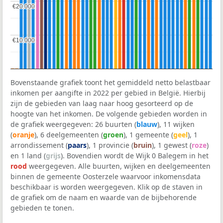
€20.000
€20.000
€10.000
€10.000
Bovenstaande grafiek toont het gemiddeld netto belastbaar
inkomen per aangifte in 2022 per gebied in België. Hierbij
zijn de gebieden van laag naar hoog gesorteerd op de
hoogte van het inkomen. De volgende gebieden worden in
de grafiek weergegeven: 26 buurten (
blauw
), 11 wijken
(
oranje
), 6 deelgemeenten (
groen
), 1 gemeente (
geel
), 1
arrondissement (
paars
), 1 provincie (
bruin
), 1 gewest (
roze
)
en 1 land (
grijs
). Bovendien wordt de Wijk 0 Balegem in het
rood
weergegeven. Alle buurten, wijken en deelgemeenten
binnen de gemeente Oosterzele waarvoor inkomensdata
beschikbaar is worden weergegeven. Klik op de staven in
de grafiek om de naam en waarde van de bijbehorende
gebieden te tonen.