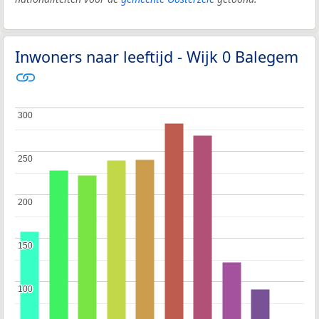
Inwoners naar leeftijd - Wijk 0 Balegem
300
300
250
250
200
200
150
150
100
100