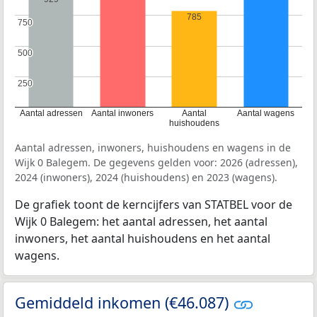
785
750
750
500
500
250
250
Aantal adressen
Aantal inwoners
Aantal
Aantal wagens
huishoudens
Aantal adressen, inwoners, huishoudens en wagens in de
Wijk 0 Balegem. De gegevens gelden voor: 2026 (adressen),
2024 (inwoners), 2024 (huishoudens) en 2023 (wagens).
De grafiek toont de kerncijfers van STATBEL voor de
Wijk 0 Balegem: het aantal adressen, het aantal
inwoners, het aantal huishoudens en het aantal
wagens.
Gemiddeld inkomen (€46.087)