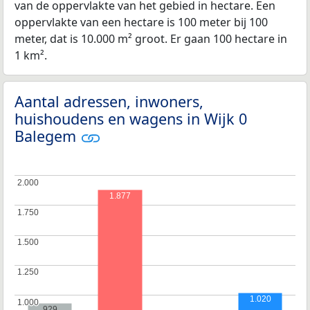
van de oppervlakte van het gebied in hectare. Een
oppervlakte van een hectare is 100 meter bij 100
meter, dat is 10.000 m² groot. Er gaan 100 hectare in
1 km².
Aantal adressen, inwoners,
huishoudens en wagens in Wijk 0
Balegem
2.000
2.000
1.877
1.750
1.750
1.500
1.500
1.250
1.250
1.020
1.000
1.000
929