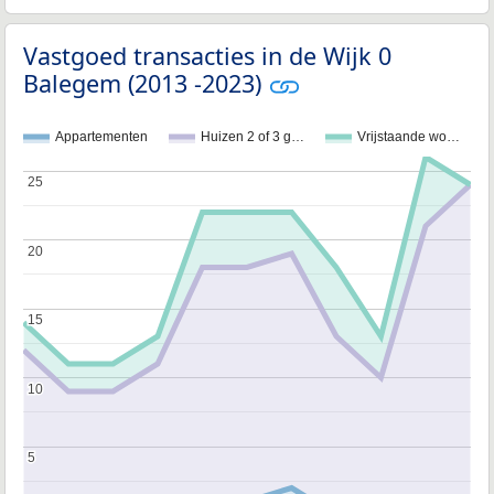
Vastgoed transacties in de Wijk 0
Balegem (2013 -2023)
Appartementen
Huizen 2 of 3 g…
Vrijstaande wo…
25
25
20
20
15
15
10
10
5
5