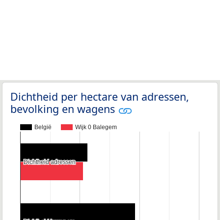
Dichtheid per hectare van adressen,
bevolking en wagens
België
Wijk 0 Balegem
Dichtheid adressen
Dichtheid adressen