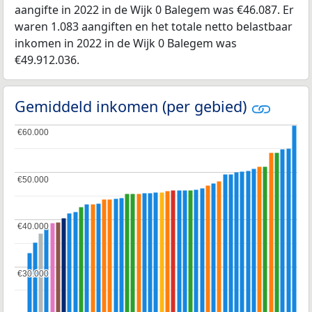
aangifte in 2022 in de Wijk 0 Balegem was €46.087. Er
waren 1.083 aangiften en het totale netto belastbaar
inkomen in 2022 in de Wijk 0 Balegem was
€49.912.036.
Gemiddeld inkomen (per gebied)
€60.000
€60.000
€50.000
€50.000
€40.000
€40.000
€30.000
€30.000