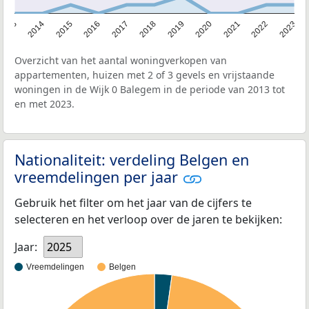
2013
2014
2015
2016
2017
2018
2019
2020
2021
2022
2023
Overzicht van het aantal woningverkopen van
appartementen, huizen met 2 of 3 gevels en vrijstaande
woningen in de Wijk 0 Balegem in de periode van 2013 tot
en met 2023.
Nationaliteit: verdeling Belgen en
vreemdelingen per jaar
Gebruik het filter om het jaar van de cijfers te
selecteren en het verloop over de jaren te bekijken:
Jaar:
2025
Vreemdelingen
Belgen