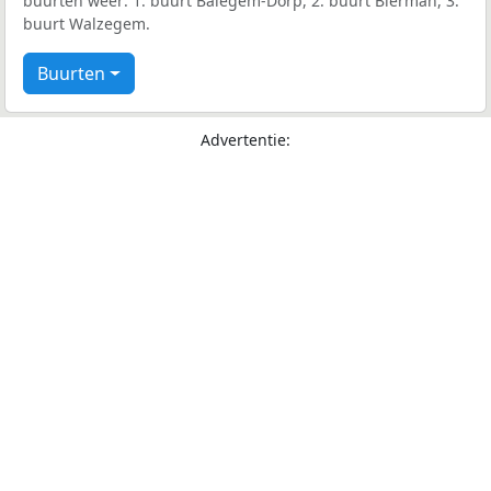
buurten weer: 1: buurt Balegem-Dorp, 2: buurt Bierman, 3:
buurt Walzegem.
Buurten
Advertentie: