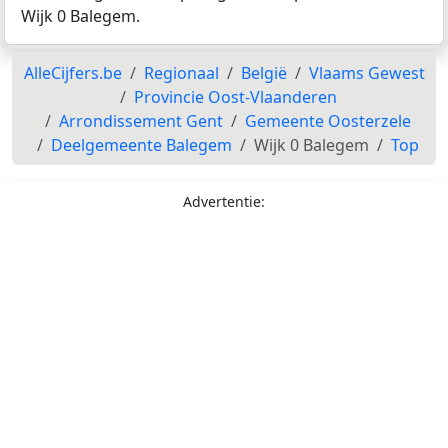
Wijk 0 Balegem.
AlleCijfers.be
Regionaal
België
Vlaams Gewest
Provincie Oost-Vlaanderen
Arrondissement Gent
Gemeente Oosterzele
Deelgemeente Balegem
Wijk 0 Balegem
Top
Advertentie: