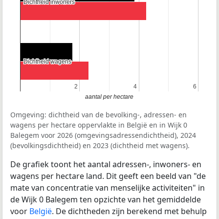
Dichtheid inwoners
Dichtheid inwoners
Dichtheid wagens
Dichtheid wagens
2
2
4
4
6
6
aantal per hectare
Omgeving: dichtheid van de bevolking-, adressen- en
wagens per hectare oppervlakte in België en in Wijk 0
Balegem voor 2026 (omgevingsadressendichtheid), 2024
(bevolkingsdichtheid) en 2023 (dichtheid met wagens).
De grafiek toont het aantal adressen-, inwoners- en
wagens per hectare land. Dit geeft een beeld van "de
mate van concentratie van menselijke activiteiten" in
de Wijk 0 Balegem ten opzichte van het gemiddelde
voor
België
. De dichtheden zijn berekend met behulp