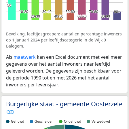
50
50
10-20
10-20
30-40
30-40
50-60
50-60
70-80
70-80
90+
90+
20-30
20-30
40-50
40-50
60-70
60-70
80-90
80-90
Bevolking, leeftijdsgroepen: aantal en percentage inwoners
op 1 januari 2024 per leeftijdscategorie in de Wijk 0
Balegem.
Als
maatwerk
kan een Excel document met veel meer
gegevens over het aantal inwoners naar leeftijd
geleverd worden. De gegevens zijn beschikbaar voor
de periode 1990 tot en met 2026 met het aantal
inwoners per levensjaar.
Burgerlijke staat - gemeente Oosterzele
Gehuwd
Gescheiden
Ongehuwd
Verweduwd