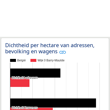
Dichtheid per hectare van adressen,
bevolking en wagens
België
Wijk 0 Barry-Maulde
Dichtheid adressen
Dichtheid adressen
Dichtheid inwoners
Dichtheid inwoners