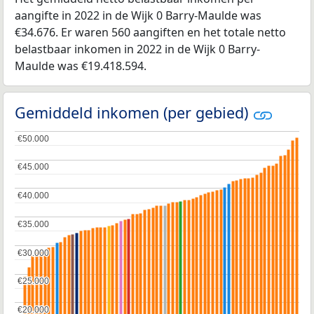
aangifte in 2022 in de Wijk 0 Barry-Maulde was
€34.676. Er waren 560 aangiften en het totale netto
belastbaar inkomen in 2022 in de Wijk 0 Barry-
Maulde was €19.418.594.
Gemiddeld inkomen (per gebied)
€50.000
€50.000
€45.000
€45.000
€40.000
€40.000
€35.000
€35.000
€30.000
€30.000
€25.000
€25.000
€20.000
€20.000