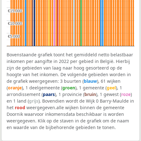
€15.000
€15.000
€10.000
€10.000
€5.000
€5.000
Bovenstaande grafiek toont het gemiddeld netto belastbaar
inkomen per aangifte in 2022 per gebied in België. Hierbij
zijn de gebieden van laag naar hoog gesorteerd op de
hoogte van het inkomen. De volgende gebieden worden in
de grafiek weergegeven: 3 buurten (
blauw
), 61 wijken
(
oranje
), 1 deelgemeente (
groen
), 1 gemeente (
geel
), 1
arrondissement (
paars
), 1 provincie (
bruin
), 1 gewest (
roze
)
en 1 land (
grijs
). Bovendien wordt de Wijk 0 Barry-Maulde in
het
rood
weergegeven.alle wijken binnen de gemeente
Doornik waarvoor inkomensdata beschikbaar is worden
weergegeven. Klik op de staven in de grafiek om de naam
en waarde van de bijbehorende gebieden te tonen.