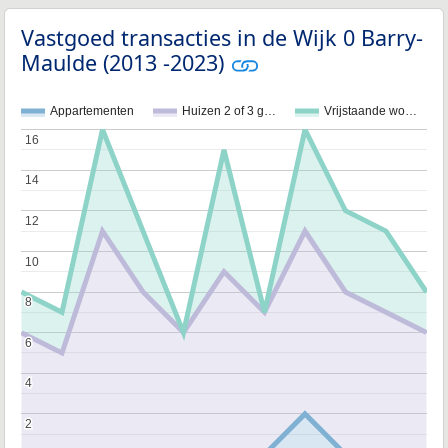
Vastgoed transacties in de Wijk 0 Barry-
Maulde (2013 -2023)
Appartementen
Huizen 2 of 3 g…
Vrijstaande wo…
16
16
14
14
12
12
10
10
8
8
6
6
4
4
2
2