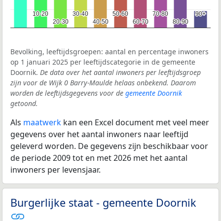
10-20
10-20
30-40
30-40
50-60
50-60
70-80
70-80
90+
90+
20-30
20-30
40-50
40-50
60-70
60-70
80-90
80-90
Bevolking, leeftijdsgroepen: aantal en percentage inwoners
op 1 januari 2025 per leeftijdscategorie in de gemeente
Doornik.
De data over het aantal inwoners per leeftijdsgroep
zijn voor de Wijk 0 Barry-Maulde helaas onbekend. Daarom
worden de leeftijdsgegevens voor de
gemeente Doornik
getoond.
Als
maatwerk
kan een Excel document met veel meer
gegevens over het aantal inwoners naar leeftijd
geleverd worden. De gegevens zijn beschikbaar voor
de periode 2009 tot en met 2026 met het aantal
inwoners per levensjaar.
Burgerlijke staat - gemeente Doornik