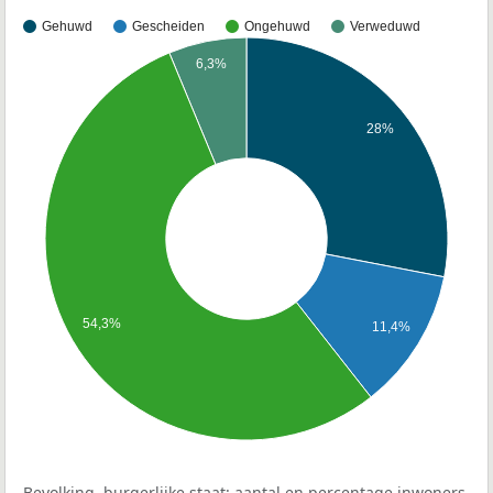
Gehuwd
Gescheiden
Ongehuwd
Verweduwd
6,3%
28%
54,3%
11,4%
Bevolking, burgerlijke staat: aantal en percentage inwoners