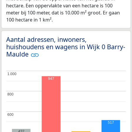
hectare. Een oppervlakte van een hectare is 100
meter bij 100 meter, dat is 10.000 m² groot. Er gaan
100 hectare in 1 km².
Aantal adressen, inwoners,
huishoudens en wagens in Wijk 0 Barry-
Maulde
1.000
1.000
947
800
800
600
600
517
432