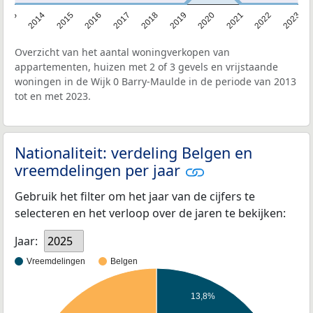
2013
2014
2015
2016
2017
2018
2019
2020
2021
2022
2023
Overzicht van het aantal woningverkopen van
appartementen, huizen met 2 of 3 gevels en vrijstaande
woningen in de Wijk 0 Barry-Maulde in de periode van 2013
tot en met 2023.
Nationaliteit: verdeling Belgen en
vreemdelingen per jaar
Gebruik het filter om het jaar van de cijfers te
selecteren en het verloop over de jaren te bekijken:
Jaar:
2025
Vreemdelingen
Belgen
13,8%