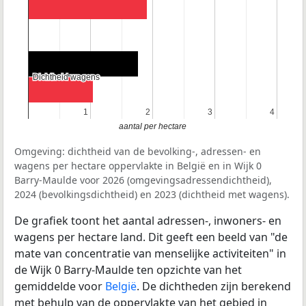
Dichtheid wagens
Dichtheid wagens
1
1
2
2
3
3
4
4
aantal per hectare
Omgeving: dichtheid van de bevolking-, adressen- en
wagens per hectare oppervlakte in België en in Wijk 0
Barry-Maulde voor 2026 (omgevingsadressendichtheid),
2024 (bevolkingsdichtheid) en 2023 (dichtheid met wagens).
De grafiek toont het aantal adressen-, inwoners- en
wagens per hectare land. Dit geeft een beeld van "de
mate van concentratie van menselijke activiteiten" in
de Wijk 0 Barry-Maulde ten opzichte van het
gemiddelde voor
België
. De dichtheden zijn berekend
met behulp van de oppervlakte van het gebied in