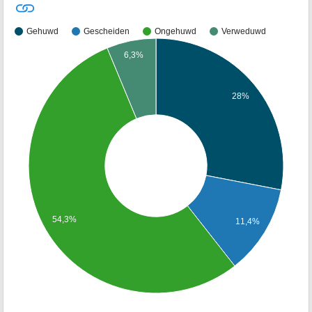
Gehuwd
Gescheiden
Ongehuwd
Verweduwd
6,3%
28%
54,3%
11,4%