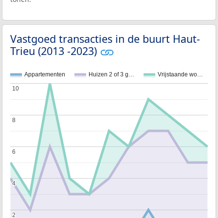
Vastgoed transacties in de buurt Haut-
Trieu (2013 -2023)
Appartementen
Huizen 2 of 3 g…
Vrijstaande wo…
10
10
8
8
6
6
4
4
2
2