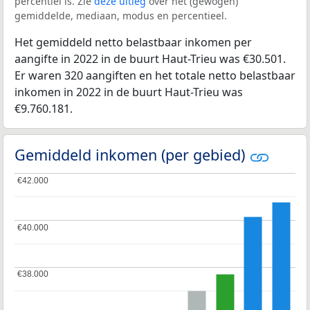
percentiel is. Zie
deze uitleg
over het (gewogen)
gemiddelde, mediaan, modus en percentieel.
Het gemiddeld netto belastbaar inkomen per
aangifte in 2022 in de buurt Haut-Trieu was €30.501.
Er waren 320 aangiften en het totale netto belastbaar
inkomen in 2022 in de buurt Haut-Trieu was
€9.760.181.
Gemiddeld inkomen (per gebied)
€42.000
€42.000
€40.000
€40.000
€38.000
€38.000