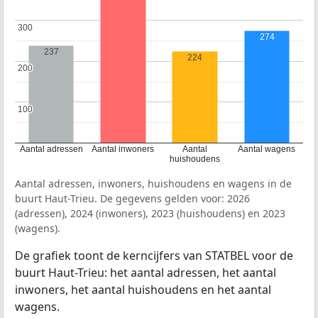
300
300
274
237
224
200
200
100
100
Aantal adressen
Aantal inwoners
Aantal
Aantal wagens
huishoudens
Aantal adressen, inwoners, huishoudens en wagens in de
buurt Haut-Trieu. De gegevens gelden voor: 2026
(adressen), 2024 (inwoners), 2023 (huishoudens) en 2023
(wagens).
De grafiek toont de kerncijfers van STATBEL voor de
buurt Haut-Trieu: het aantal adressen, het aantal
inwoners, het aantal huishoudens en het aantal
wagens.