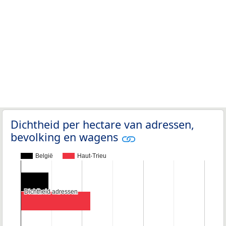
Dichtheid per hectare van adressen,
bevolking en wagens
België
Haut-Trieu
Dichtheid adressen
Dichtheid adressen