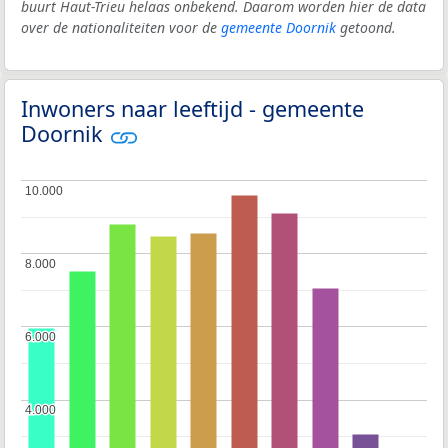
buurt Haut-Trieu helaas onbekend. Daarom worden hier de data
over de nationaliteiten voor de
gemeente Doornik
getoond.
Inwoners naar leeftijd - gemeente
Doornik
10.000
10.000
8.000
8.000
6.000
6.000
4.000
4.000