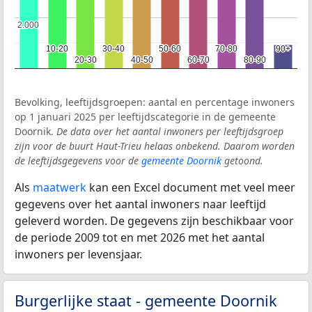
2.000
2.000
10-20
10-20
30-40
30-40
50-60
50-60
70-80
70-80
90+
90+
20-30
20-30
40-50
40-50
60-70
60-70
80-90
80-90
Bevolking, leeftijdsgroepen: aantal en percentage inwoners
op 1 januari 2025 per leeftijdscategorie in de gemeente
Doornik.
De data over het aantal inwoners per leeftijdsgroep
zijn voor de buurt Haut-Trieu helaas onbekend. Daarom worden
de leeftijdsgegevens voor de
gemeente Doornik
getoond.
Als
maatwerk
kan een Excel document met veel meer
gegevens over het aantal inwoners naar leeftijd
geleverd worden. De gegevens zijn beschikbaar voor
de periode 2009 tot en met 2026 met het aantal
inwoners per levensjaar.
Burgerlijke staat - gemeente Doornik