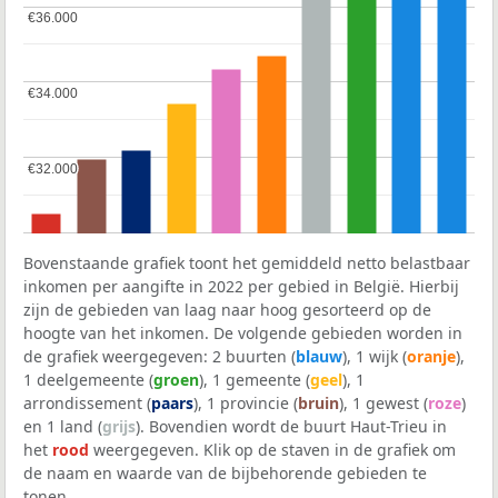
€36.000
€36.000
€34.000
€34.000
€32.000
€32.000
Bovenstaande grafiek toont het gemiddeld netto belastbaar
inkomen per aangifte in 2022 per gebied in België. Hierbij
zijn de gebieden van laag naar hoog gesorteerd op de
hoogte van het inkomen. De volgende gebieden worden in
de grafiek weergegeven: 2 buurten (
blauw
), 1 wijk (
oranje
),
1 deelgemeente (
groen
), 1 gemeente (
geel
), 1
arrondissement (
paars
), 1 provincie (
bruin
), 1 gewest (
roze
)
en 1 land (
grijs
). Bovendien wordt de buurt Haut-Trieu in
het
rood
weergegeven. Klik op de staven in de grafiek om
de naam en waarde van de bijbehorende gebieden te
tonen.