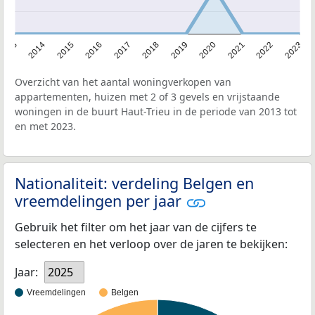
2013
2014
2015
2016
2017
2018
2019
2020
2021
2022
2023
Overzicht van het aantal woningverkopen van
appartementen, huizen met 2 of 3 gevels en vrijstaande
woningen in de buurt Haut-Trieu in de periode van 2013 tot
en met 2023.
Nationaliteit: verdeling Belgen en
vreemdelingen per jaar
Gebruik het filter om het jaar van de cijfers te
selecteren en het verloop over de jaren te bekijken:
Jaar:
2025
Vreemdelingen
Belgen