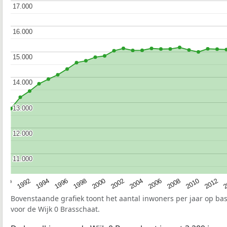
17.000
17.000
16.000
16.000
15.000
15.000
14.000
14.000
13.000
13.000
12.000
12.000
11.000
11.000
1990
1992
1994
1996
1998
2000
2002
2004
2006
2008
2010
2012
2
Bovenstaande grafiek toont het aantal inwoners per jaar op ba
voor de Wijk 0 Brasschaat.