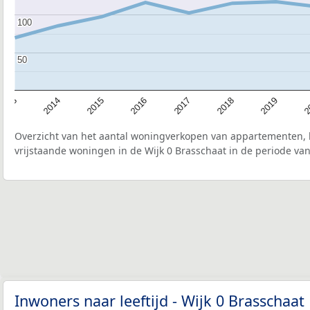
100
100
50
50
2015
2
2017
2014
2019
2016
2013
2018
Overzicht van het aantal woningverkopen van appartementen, h
vrijstaande woningen in de Wijk 0 Brasschaat in de periode van
Inwoners naar leeftijd - Wijk 0 Brasschaat