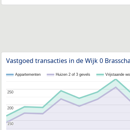
Vastgoed transacties in de Wijk 0 Brassch
Appartementen
Huizen 2 of 3 gevels
Vrijstaande w
250
250
200
200
150
150