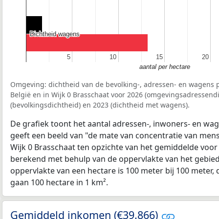
Dichtheid wagens
Dichtheid wagens
5
5
10
10
15
15
20
20
aantal per hectare
Omgeving: dichtheid van de bevolking-, adressen- en wagens p
België en in Wijk 0 Brasschaat voor 2026 (omgevingsadressendi
(bevolkingsdichtheid) en 2023 (dichtheid met wagens).
De grafiek toont het aantal adressen-, inwoners- en wag
geeft een beeld van "de mate van concentratie van mensel
Wijk 0 Brasschaat ten opzichte van het gemiddelde voo
berekend met behulp van de oppervlakte van het gebied 
oppervlakte van een hectare is 100 meter bij 100 meter, d
gaan 100 hectare in 1 km².
Gemiddeld inkomen (€39.866)