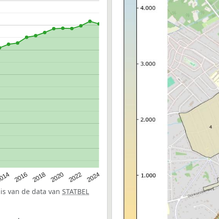
014
2016
2018
2020
2022
2024
sis van de data van
STATBEL