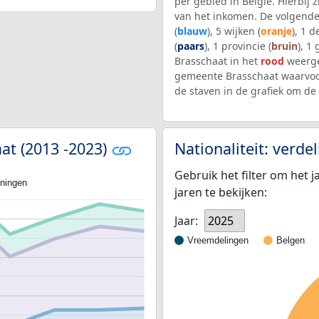
per gebied in België. Hierbij
van het inkomen. De volgende
(
blauw
), 5 wijken (
oranje
), 1 
(
paars
), 1 provincie (
bruin
), 1
Brasschaat in het
rood
weerge
gemeente Brasschaat waarvoo
de staven in de grafiek om d
aat (2013 -2023)
Nationaliteit: verd
Gebruik het filter om het j
oningen
jaren te bekijken:
Jaar:
2025
Vreemdelingen
Belgen