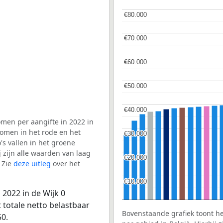
€80.000
€80.000
€70.000
€70.000
€60.000
€60.000
€50.000
€50.000
€40.000
€40.000
men per aangifte in 2022 in
komen in het rode en het
€30.000
€30.000
s vallen in het groene
j zijn alle waarden van laag
€20.000
€20.000
 Zie
deze uitleg
over het
€10.000
€10.000
2022 in de Wijk 0
 totale netto belastbaar
Bovenstaande grafiek toont h
50.