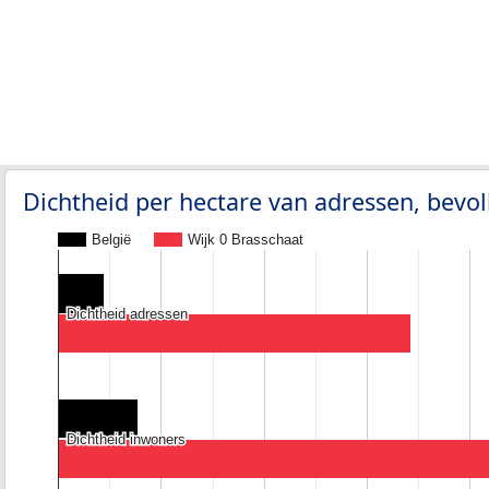
Dichtheid per hectare van adressen, bev
België
Wijk 0 Brasschaat
Dichtheid adressen
Dichtheid adressen
Dichtheid inwoners
Dichtheid inwoners