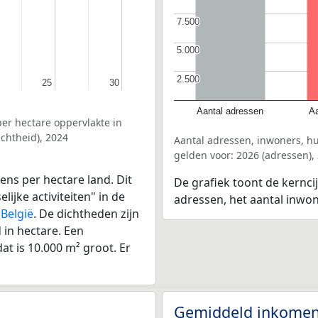
7.500
7.500
5.000
5.000
2.500
2.500
25
25
30
30
Aantal adressen
Aa
er hectare oppervlakte in
chtheid), 2024
Aantal adressen, inwoners, h
gelden voor: 2026 (adressen),
ens per hectare land. Dit
De grafiek toont de kernci
ijke activiteiten" in de
adressen, het aantal inwo
r
België
. De dichtheden zijn
in hectare. Een
at is 10.000 m² groot. Er
Gemiddeld inkomen