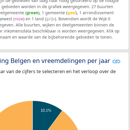
 zijn de gebieden van laag naar hoog gesorteerd op de hoogte
 gebieden worden in de grafiek weergegeven: 27 buurten
deelgemeente (
groen
), 1 gemeente (
geel
), 1 arrondissement
 gewest (
roze
) en 1 land (
grijs
). Bovendien wordt de Wijk 0
geven. Alle buurten, wijken en deelgemeenten binnen de
r inkomensdata beschikbaar is worden weergegeven. Klik op
e naam en waarde van de bijbehorende gebieden te tonen.
eling Belgen en vreemdelingen per jaar
aar van de cijfers te selecteren en het verloop over de
10,1%