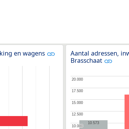
olking en wagens
Aantal adressen, in
Brasschaat
20.000
20.000
17.500
17.500
15.000
15.000
12.500
12.500
10.573
10.000
10.000