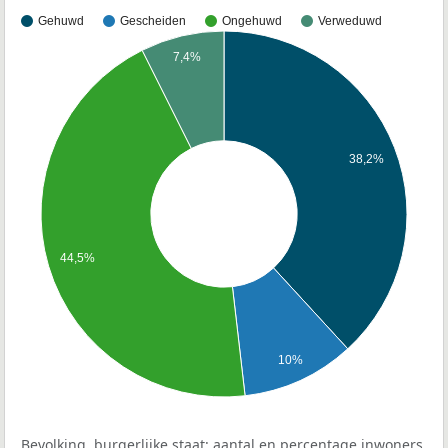
Gehuwd
Gescheiden
Ongehuwd
Verweduwd
7,4%
38,2%
44,5%
10%
Bevolking, burgerlijke staat: aantal en percentage inwoners