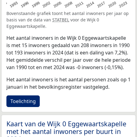
2023
1990
1993
1996
1999
2002
2005
2008
2011
2014
2017
2020
Bovenstaande grafiek toont het aantal inwoners per jaar op
basis van de data van
STATBEL
voor de Wijk 0
Eggewaartskapelle.
Het aantal inwoners in de Wijk 0 Eggewaartskapelle
is met 15 inwoners gedaald van 208 inwoners in 1990
tot 193 inwoners in 2024 (dat is een daling van 7,2%).
Het gemiddelde verschil per jaar over de hele periode
van 1990 tot en met 2024 was -0 inwoners (-0,15%).
Het aantal inwoners is het aantal personen zoals op 1
januari in het bevolkingsregister vastgelegd.
Toelichting
Kaart van de Wijk 0 Eggewaartskapelle
met het aantal inwoners per buurt in