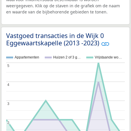
weergegeven. Klik op de staven in de grafiek om de naam
en waarde van de bijbehorende gebieden te tonen.
Vastgoed transacties in de Wijk 0
Eggewaartskapelle (2013 -2023)
Appartementen
Huizen 2 of 3 g…
Vrijstaande wo…
5
5
4
4
3
3
2
2