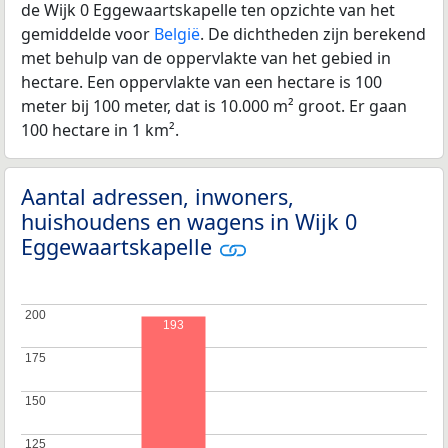
de Wijk 0 Eggewaartskapelle ten opzichte van het
gemiddelde voor
België
. De dichtheden zijn berekend
met behulp van de oppervlakte van het gebied in
hectare. Een oppervlakte van een hectare is 100
meter bij 100 meter, dat is 10.000 m² groot. Er gaan
100 hectare in 1 km².
Aantal adressen, inwoners,
huishoudens en wagens in Wijk 0
Eggewaartskapelle
200
200
193
175
175
150
150
125
125