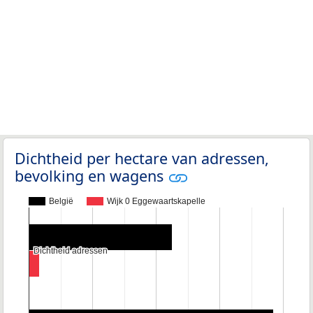
Dichtheid per hectare van adressen,
bevolking en wagens
België
Wijk 0 Eggewaartskapelle
Dichtheid adressen
Dichtheid adressen