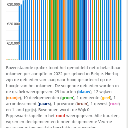
€30.000
€30.000
€20.000
€20.000
€10.000
€10.000
Bovenstaande grafiek toont het gemiddeld netto belastbaar
inkomen per aangifte in 2022 per gebied in België. Hierbij
zijn de gebieden van laag naar hoog gesorteerd op de
hoogte van het inkomen. De volgende gebieden worden in
de grafiek weergegeven: 29 buurten (
blauw
), 12 wijken
(
oranje
), 10 deelgemeenten (
groen
), 1 gemeente (
geel
), 1
arrondissement (
paars
), 1 provincie (
bruin
), 1 gewest (
roze
)
en 1 land (
grijs
). Bovendien wordt de Wijk 0
Eggewaartskapelle in het
rood
weergegeven. Alle buurten,
wijken en deelgemeenten binnen de gemeente Veurne
waarvoor inkomensdata beschikbaar is worden