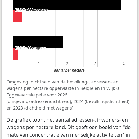
Dichtheid inwoners
Dichtheid inwoners
Dichtheid wagens
Dichtheid wagens
1
1
2
2
3
3
4
4
aantal per hectare
Omgeving: dichtheid van de bevolking-, adressen- en
wagens per hectare oppervlakte in België en in Wijk 0
Eggewaartskapelle voor 2026
(omgevingsadressendichtheid), 2024 (bevolkingsdichtheid)
en 2023 (dichtheid met wagens).
De grafiek toont het aantal adressen-, inwoners- en
wagens per hectare land. Dit geeft een beeld van "de
mate van concentratie van menselijke activiteiten" in