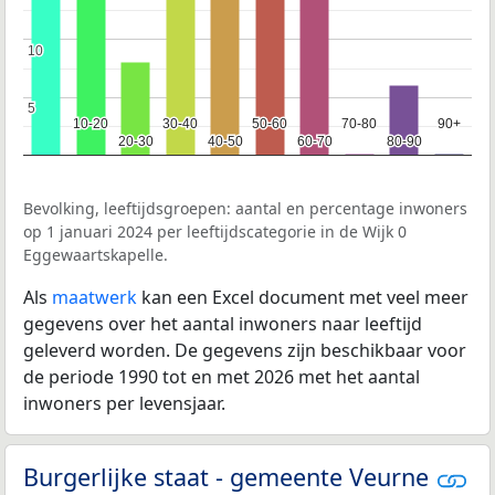
10
10
5
5
10-20
10-20
30-40
30-40
50-60
50-60
70-80
70-80
90+
90+
20-30
20-30
40-50
40-50
60-70
60-70
80-90
80-90
Bevolking, leeftijdsgroepen: aantal en percentage inwoners
op 1 januari 2024 per leeftijdscategorie in de Wijk 0
Eggewaartskapelle.
Als
maatwerk
kan een Excel document met veel meer
gegevens over het aantal inwoners naar leeftijd
geleverd worden. De gegevens zijn beschikbaar voor
de periode 1990 tot en met 2026 met het aantal
inwoners per levensjaar.
Burgerlijke staat - gemeente Veurne