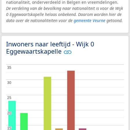
nationaliteit, onderverdeeld in Belgen en vreemdelingen.
De verdeling van de bevolking naar nationaliteit is voor de Wijk
0 Eggewaartskapelle helaas onbekend. Daarom worden hier de
data over de nationaliteiten voor de
gemeente Veurne
getoond.
Inwoners naar leeftijd - Wijk 0
Eggewaartskapelle
35
35
30
30
25
25
20
20
15
15