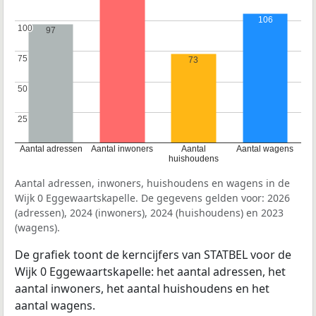
106
100
100
97
75
75
73
50
50
25
25
Aantal adressen
Aantal inwoners
Aantal
Aantal wagens
huishoudens
Aantal adressen, inwoners, huishoudens en wagens in de
Wijk 0 Eggewaartskapelle. De gegevens gelden voor: 2026
(adressen), 2024 (inwoners), 2024 (huishoudens) en 2023
(wagens).
De grafiek toont de kerncijfers van STATBEL voor de
Wijk 0 Eggewaartskapelle: het aantal adressen, het
aantal inwoners, het aantal huishoudens en het
aantal wagens.