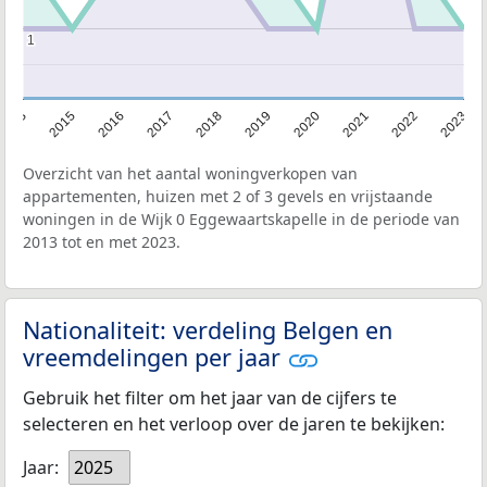
1
1
2013
2015
2016
2017
2018
2019
2020
2021
2022
2023
Overzicht van het aantal woningverkopen van
appartementen, huizen met 2 of 3 gevels en vrijstaande
woningen in de Wijk 0 Eggewaartskapelle in de periode van
2013 tot en met 2023.
Nationaliteit: verdeling Belgen en
vreemdelingen per jaar
Gebruik het filter om het jaar van de cijfers te
selecteren en het verloop over de jaren te bekijken:
Jaar:
2025