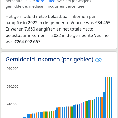
percentiel is. Zie
deze uitleg
over het (gewogen)
gemiddelde, mediaan, modus en percentieel.
Het gemiddeld netto belastbaar inkomen per
aangifte in 2022 in de gemeente Veurne was €34.465.
Er waren 7.660 aangiften en het totale netto
belastbaar inkomen in 2022 in de gemeente Veurne
was €264.002.667.
Gemiddeld inkomen (per gebied)
€60.000
€60.000
€50.000
€50.000
€40.000
€40.000