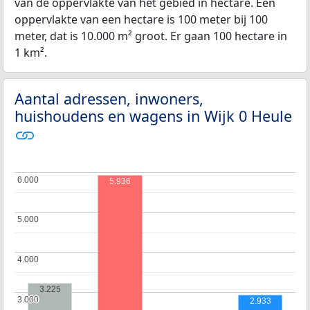
van de oppervlakte van het gebied in hectare. Een
oppervlakte van een hectare is 100 meter bij 100
meter, dat is 10.000 m² groot. Er gaan 100 hectare in
1 km².
Aantal adressen, inwoners,
huishoudens en wagens in Wijk 0 Heule
6.000
6.000
5.936
5.000
5.000
4.000
4.000
3.225
3.000
3.000
2.933