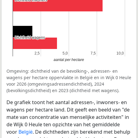
Dichtheid wagens
Dichtheid wagens
2,5
2,5
5,0
5,0
7,5
7,5
10,0
10,0
aantal per hectare
Omgeving: dichtheid van de bevolking-, adressen- en
wagens per hectare oppervlakte in België en in Wijk 0 Heule
voor 2026 (omgevingsadressendichtheid), 2024
(bevolkingsdichtheid) en 2023 (dichtheid met wagens).
De grafiek toont het aantal adressen-, inwoners- en
wagens per hectare land. Dit geeft een beeld van "de
mate van concentratie van menselijke activiteiten" in
de Wijk 0 Heule ten opzichte van het gemiddelde
voor
België
. De dichtheden zijn berekend met behulp