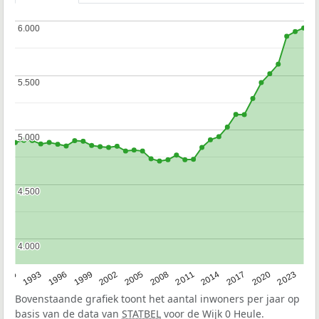
6.000
6.000
5.500
5.500
5.000
5.000
4.500
4.500
4.000
4.000
2023
1990
1993
1996
1999
2002
2005
2008
2011
2014
2017
2020
Bovenstaande grafiek toont het aantal inwoners per jaar op
basis van de data van
STATBEL
voor de Wijk 0 Heule.