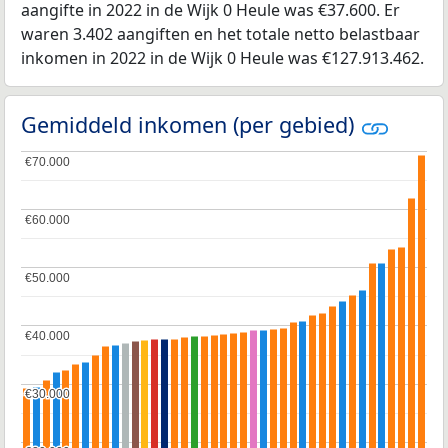
aangifte in 2022 in de Wijk 0 Heule was €37.600. Er
waren 3.402 aangiften en het totale netto belastbaar
inkomen in 2022 in de Wijk 0 Heule was €127.913.462.
Gemiddeld inkomen (per gebied)
€70.000
€70.000
€60.000
€60.000
€50.000
€50.000
€40.000
€40.000
€30.000
€30.000