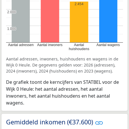
2.454
2.000
2.000
1.000
1.000
Aantal adressen
Aantal inwoners
Aantal
Aantal wagens
huishoudens
Aantal adressen, inwoners, huishoudens en wagens in de
Wijk 0 Heule. De gegevens gelden voor: 2026 (adressen),
2024 (inwoners), 2024 (huishoudens) en 2023 (wagens).
De grafiek toont de kerncijfers van STATBEL voor de
Wijk 0 Heule: het aantal adressen, het aantal
inwoners, het aantal huishoudens en het aantal
wagens.
Gemiddeld inkomen (€37.600)