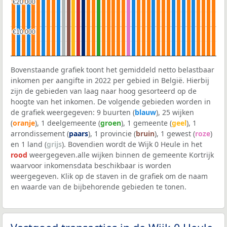
€20.000
€20.000
€10.000
€10.000
Bovenstaande grafiek toont het gemiddeld netto belastbaar
inkomen per aangifte in 2022 per gebied in België. Hierbij
zijn de gebieden van laag naar hoog gesorteerd op de
hoogte van het inkomen. De volgende gebieden worden in
de grafiek weergegeven: 9 buurten (
blauw
), 25 wijken
(
oranje
), 1 deelgemeente (
groen
), 1 gemeente (
geel
), 1
arrondissement (
paars
), 1 provincie (
bruin
), 1 gewest (
roze
)
en 1 land (
grijs
). Bovendien wordt de Wijk 0 Heule in het
rood
weergegeven.alle wijken binnen de gemeente Kortrijk
waarvoor inkomensdata beschikbaar is worden
weergegeven. Klik op de staven in de grafiek om de naam
en waarde van de bijbehorende gebieden te tonen.