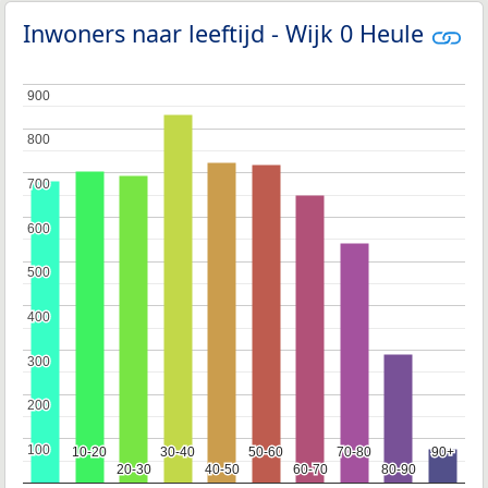
Inwoners naar leeftijd - Wijk 0 Heule
900
900
800
800
700
700
600
600
500
500
400
400
300
300
200
200
100
100
10-20
10-20
30-40
30-40
50-60
50-60
70-80
70-80
90+
90+
20-30
20-30
40-50
40-50
60-70
60-70
80-90
80-90