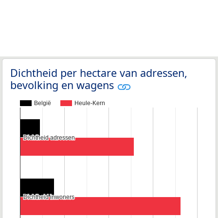
Dichtheid per hectare van adressen,
bevolking en wagens
België
Heule-Kern
Dichtheid adressen
Dichtheid adressen
Dichtheid inwoners
Dichtheid inwoners