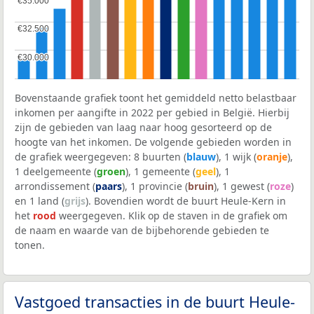
€35.000
€35.000
€32.500
€32.500
€30.000
€30.000
Bovenstaande grafiek toont het gemiddeld netto belastbaar
inkomen per aangifte in 2022 per gebied in België. Hierbij
zijn de gebieden van laag naar hoog gesorteerd op de
hoogte van het inkomen. De volgende gebieden worden in
de grafiek weergegeven: 8 buurten (
blauw
), 1 wijk (
oranje
),
1 deelgemeente (
groen
), 1 gemeente (
geel
), 1
arrondissement (
paars
), 1 provincie (
bruin
), 1 gewest (
roze
)
en 1 land (
grijs
). Bovendien wordt de buurt Heule-Kern in
het
rood
weergegeven. Klik op de staven in de grafiek om
de naam en waarde van de bijbehorende gebieden te
tonen.
Vastgoed transacties in de buurt Heule-