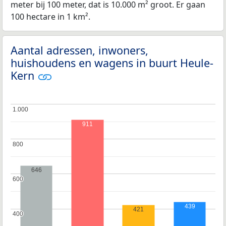
meter bij 100 meter, dat is 10.000 m² groot. Er gaan
100 hectare in 1 km².
Aantal adressen, inwoners,
huishoudens en wagens in buurt Heule-
Kern
1.000
1.000
911
800
800
646
600
600
439
421
400
400