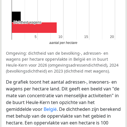
Dichtheid wagens
Dichtheid wagens
5
5
10
10
15
15
20
20
aantal per hectare
Omgeving: dichtheid van de bevolking-, adressen- en
wagens per hectare oppervlakte in België en in buurt
Heule-Kern voor 2026 (omgevingsadressendichtheid), 2024
(bevolkingsdichtheid) en 2023 (dichtheid met wagens).
De grafiek toont het aantal adressen-, inwoners- en
wagens per hectare land. Dit geeft een beeld van "de
mate van concentratie van menselijke activiteiten" in
de buurt Heule-Kern ten opzichte van het
gemiddelde voor
België
. De dichtheden zijn berekend
met behulp van de oppervlakte van het gebied in
hectare. Een oppervlakte van een hectare is 100