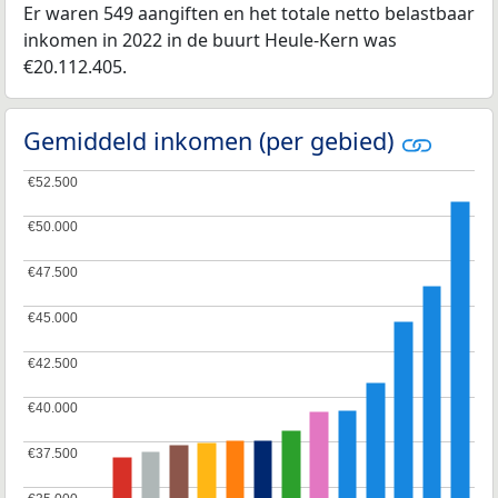
Er waren 549 aangiften en het totale netto belastbaar
inkomen in 2022 in de buurt Heule-Kern was
€20.112.405.
Gemiddeld inkomen (per gebied)
€52.500
€52.500
€50.000
€50.000
€47.500
€47.500
€45.000
€45.000
€42.500
€42.500
€40.000
€40.000
€37.500
€37.500