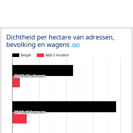
Dichtheid per hectare van adressen,
bevolking en wagens
België
Wijk 0 Houtem
Dichtheid adressen
Dichtheid adressen
Dichtheid inwoners
Dichtheid inwoners