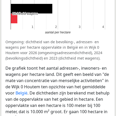
Dichtheid wagens
Dichtheid wagens
1
1
2
2
3
3
4
4
aantal per hectare
Omgeving: dichtheid van de bevolking-, adressen- en
wagens per hectare oppervlakte in België en in Wijk 0
Houtem voor 2026 (omgevingsadressendichtheid), 2024
(bevolkingsdichtheid) en 2023 (dichtheid met wagens).
De grafiek toont het aantal adressen-, inwoners- en
wagens per hectare land. Dit geeft een beeld van "de
mate van concentratie van menselijke activiteiten" in
de Wijk 0 Houtem ten opzichte van het gemiddelde
voor
België
. De dichtheden zijn berekend met behulp
van de oppervlakte van het gebied in hectare. Een
oppervlakte van een hectare is 100 meter bij 100
meter, dat is 10.000 m² groot. Er gaan 100 hectare in