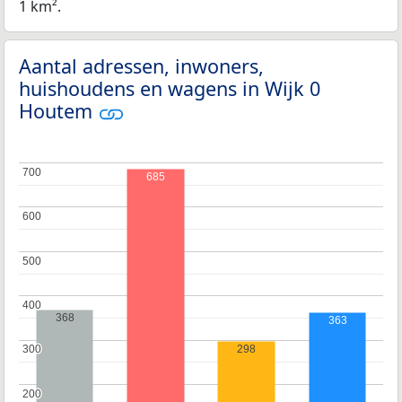
1 km².
Aantal adressen, inwoners,
huishoudens en wagens in Wijk 0
Houtem
700
700
685
600
600
500
500
400
400
368
363
298
300
300
200
200