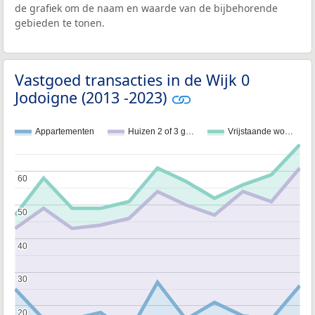
de grafiek om de naam en waarde van de bijbehorende
gebieden te tonen.
Vastgoed transacties in de Wijk 0
Jodoigne (2013 -2023)
Appartementen
Huizen 2 of 3 g…
Vrijstaande wo…
60
60
50
50
40
40
30
30
20
20