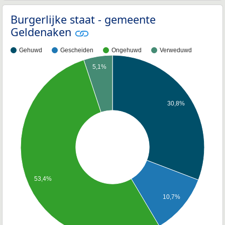
Burgerlijke staat - gemeente
Geldenaken
Gehuwd
Gescheiden
Ongehuwd
Verweduwd
5,1%
30,8%
53,4%
10,7%