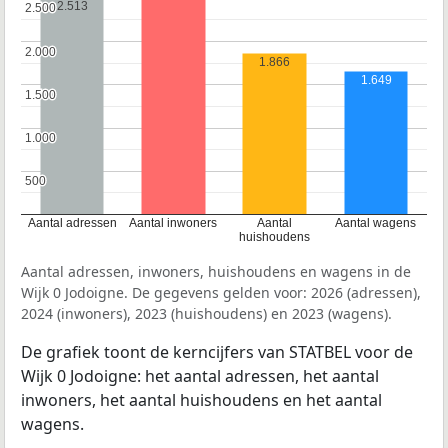
2.513
2.500
2.500
2.000
2.000
1.866
1.649
1.500
1.500
1.000
1.000
500
500
Aantal adressen
Aantal inwoners
Aantal
Aantal wagens
huishoudens
Aantal adressen, inwoners, huishoudens en wagens in de
Wijk 0 Jodoigne. De gegevens gelden voor: 2026 (adressen),
2024 (inwoners), 2023 (huishoudens) en 2023 (wagens).
De grafiek toont de kerncijfers van STATBEL voor de
Wijk 0 Jodoigne: het aantal adressen, het aantal
inwoners, het aantal huishoudens en het aantal
wagens.