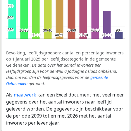
750
750
500
500
250
250
10-20
10-20
30-40
30-40
50-60
50-60
70-80
70-80
90+
90+
20-30
20-30
40-50
40-50
60-70
60-70
80-90
80-90
Bevolking, leeftijdsgroepen: aantal en percentage inwoners
op 1 januari 2025 per leeftijdscategorie in de gemeente
Geldenaken.
De data over het aantal inwoners per
leeftijdsgroep zijn voor de Wijk 0 Jodoigne helaas onbekend.
Daarom worden de leeftijdsgegevens voor de
gemeente
Geldenaken
getoond.
Als
maatwerk
kan een Excel document met veel meer
gegevens over het aantal inwoners naar leeftijd
geleverd worden. De gegevens zijn beschikbaar voor
de periode 2009 tot en met 2026 met het aantal
inwoners per levensjaar.