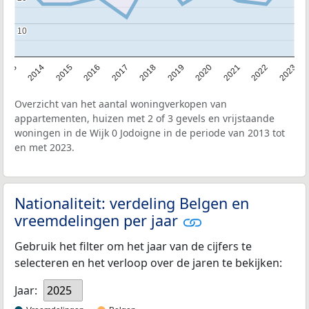
10
10
2013
2014
2015
2016
2017
2018
2019
2020
2021
2022
2023
Overzicht van het aantal woningverkopen van
appartementen, huizen met 2 of 3 gevels en vrijstaande
woningen in de Wijk 0 Jodoigne in de periode van 2013 tot
en met 2023.
Nationaliteit: verdeling Belgen en
vreemdelingen per jaar
Gebruik het filter om het jaar van de cijfers te
selecteren en het verloop over de jaren te bekijken:
Jaar:
2025