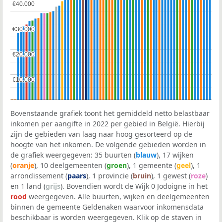
€40.000
€40.000
€30.000
€30.000
€20.000
€20.000
€10.000
€10.000
Bovenstaande grafiek toont het gemiddeld netto belastbaar
inkomen per aangifte in 2022 per gebied in België. Hierbij
zijn de gebieden van laag naar hoog gesorteerd op de
hoogte van het inkomen. De volgende gebieden worden in
de grafiek weergegeven: 35 buurten (
blauw
), 17 wijken
(
oranje
), 10 deelgemeenten (
groen
), 1 gemeente (
geel
), 1
arrondissement (
paars
), 1 provincie (
bruin
), 1 gewest (
roze
)
en 1 land (
grijs
). Bovendien wordt de Wijk 0 Jodoigne in het
rood
weergegeven. Alle buurten, wijken en deelgemeenten
binnen de gemeente Geldenaken waarvoor inkomensdata
beschikbaar is worden weergegeven. Klik op de staven in