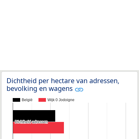
Dichtheid per hectare van adressen,
bevolking en wagens
België
Wijk 0 Jodoigne
Dichtheid adressen
Dichtheid adressen