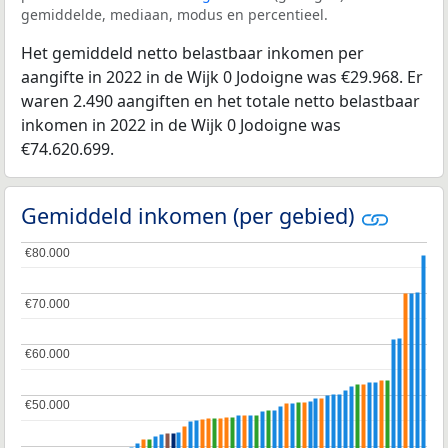
gemiddelde, mediaan, modus en percentieel.
Het gemiddeld netto belastbaar inkomen per
aangifte in 2022 in de Wijk 0 Jodoigne was €29.968. Er
waren 2.490 aangiften en het totale netto belastbaar
inkomen in 2022 in de Wijk 0 Jodoigne was
€74.620.699.
Gemiddeld inkomen (per gebied)
€80.000
€80.000
€70.000
€70.000
€60.000
€60.000
€50.000
€50.000