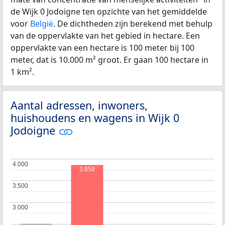
de Wijk 0 Jodoigne ten opzichte van het gemiddelde
voor
België
. De dichtheden zijn berekend met behulp
van de oppervlakte van het gebied in hectare. Een
oppervlakte van een hectare is 100 meter bij 100
meter, dat is 10.000 m² groot. Er gaan 100 hectare in
1 km².
Aantal adressen, inwoners,
huishoudens en wagens in Wijk 0
Jodoigne
4.000
4.000
3.858
3.500
3.500
3.000
3.000