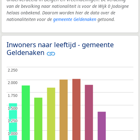
van de bevolking naar nationaliteit is voor de Wijk 0 Jodoigne
helaas onbekend. Daarom worden hier de data over de
nationaliteiten voor de
gemeente Geldenaken
getoond.
Inwoners naar leeftijd - gemeente
Geldenaken
2.250
2.250
2.000
2.000
1.750
1.750
1.500
1.500
1.250
1.250
1.000
1.000