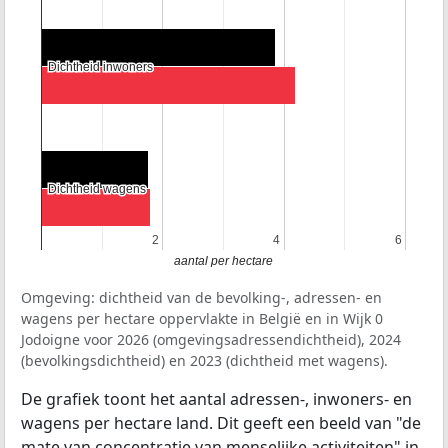
Dichtheid inwoners
Dichtheid inwoners
Dichtheid wagens
Dichtheid wagens
2
2
4
4
6
6
aantal per hectare
Omgeving: dichtheid van de bevolking-, adressen- en
wagens per hectare oppervlakte in België en in Wijk 0
Jodoigne voor 2026 (omgevingsadressendichtheid), 2024
(bevolkingsdichtheid) en 2023 (dichtheid met wagens).
De grafiek toont het aantal adressen-, inwoners- en
wagens per hectare land. Dit geeft een beeld van "de
mate van concentratie van menselijke activiteiten" in