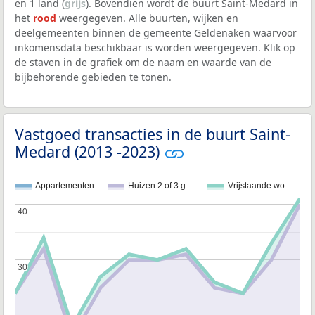
en 1 land (
grijs
). Bovendien wordt de buurt Saint-Medard in
het
rood
weergegeven. Alle buurten, wijken en
deelgemeenten binnen de gemeente Geldenaken waarvoor
inkomensdata beschikbaar is worden weergegeven. Klik op
de staven in de grafiek om de naam en waarde van de
bijbehorende gebieden te tonen.
Vastgoed transacties in de buurt Saint-
Medard (2013 -2023)
Appartementen
Huizen 2 of 3 g…
Vrijstaande wo…
40
40
30
30