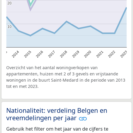
20
20
10
10
2013
2014
2015
2016
2017
2018
2019
2020
2021
2022
2023
Overzicht van het aantal woningverkopen van
appartementen, huizen met 2 of 3 gevels en vrijstaande
woningen in de buurt Saint-Medard in de periode van 2013
tot en met 2023.
Nationaliteit: verdeling Belgen en
vreemdelingen per jaar
Gebruik het filter om het jaar van de cijfers te