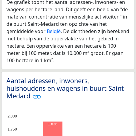
De grafiek toont het aantal adressen-, inwoners- en
wagens per hectare land. Dit geeft een beeld van "de
mate van concentratie van menselijke activiteiten" in
de buurt Saint-Medard ten opzichte van het
gemiddelde voor
België
. De dichtheden zijn berekend
met behulp van de oppervlakte van het gebied in
hectare. Een oppervlakte van een hectare is 100
meter bij 100 meter, dat is 10.000 m² groot. Er gaan
100 hectare in 1 km².
Aantal adressen, inwoners,
huishoudens en wagens in buurt Saint-
Medard
2.000
2.000
1.836
1.750
1.750