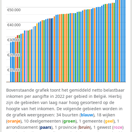
€50.000
€50.000
€40.000
€40.000
€30.000
€30.000
€20.000
€20.000
€10.000
€10.000
Bovenstaande grafiek toont het gemiddeld netto belastbaar
inkomen per aangifte in 2022 per gebied in België. Hierbij
zijn de gebieden van laag naar hoog gesorteerd op de
hoogte van het inkomen. De volgende gebieden worden in
de grafiek weergegeven: 34 buurten (
blauw
), 18 wijken
(
oranje
), 10 deelgemeenten (
groen
), 1 gemeente (
geel
), 1
arrondissement (
paars
), 1 provincie (
bruin
), 1 gewest (
roze
)