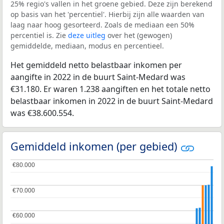
25% regio's vallen in het groene gebied. Deze zijn berekend
op basis van het 'percentiel'. Hierbij zijn alle waarden van
laag naar hoog gesorteerd. Zoals de mediaan een 50%
percentiel is. Zie
deze uitleg
over het (gewogen)
gemiddelde, mediaan, modus en percentieel.
Het gemiddeld netto belastbaar inkomen per
aangifte in 2022 in de buurt Saint-Medard was
€31.180. Er waren 1.238 aangiften en het totale netto
belastbaar inkomen in 2022 in de buurt Saint-Medard
was €38.600.554.
Gemiddeld inkomen (per gebied)
€80.000
€80.000
€70.000
€70.000
€60.000
€60.000