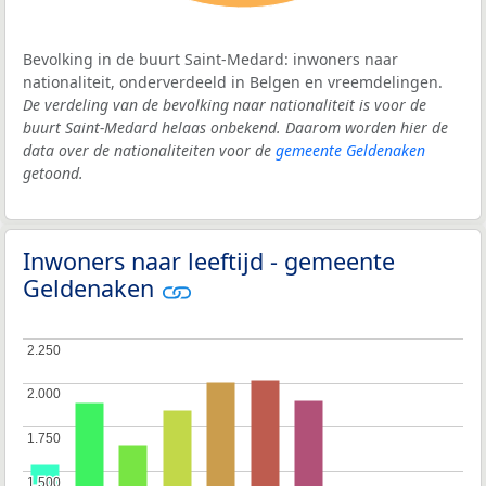
Bevolking in de buurt Saint-Medard: inwoners naar
nationaliteit, onderverdeeld in Belgen en vreemdelingen.
De verdeling van de bevolking naar nationaliteit is voor de
buurt Saint-Medard helaas onbekend. Daarom worden hier de
data over de nationaliteiten voor de
gemeente Geldenaken
getoond.
Inwoners naar leeftijd - gemeente
Geldenaken
2.250
2.250
2.000
2.000
1.750
1.750
1.500
1.500