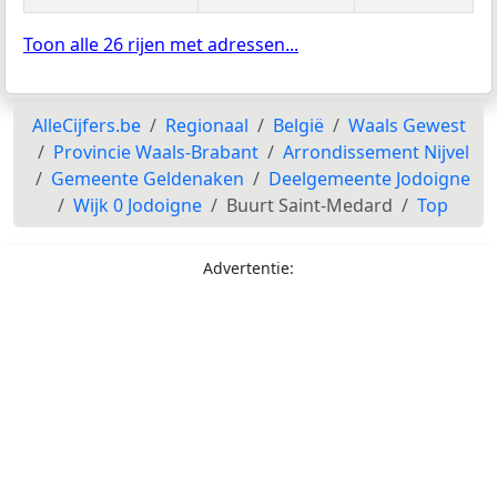
Toon alle 26 rijen met adressen...
AlleCijfers.be
Regionaal
België
Waals Gewest
Provincie Waals-Brabant
Arrondissement Nijvel
Gemeente Geldenaken
Deelgemeente Jodoigne
Wijk 0 Jodoigne
Buurt Saint-Medard
Top
Advertentie: