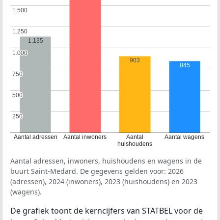
1.500
1.500
1.250
1.250
1.135
1.000
1.000
903
845
750
750
500
500
250
250
Aantal adressen
Aantal inwoners
Aantal
Aantal wagens
huishoudens
Aantal adressen, inwoners, huishoudens en wagens in de
buurt Saint-Medard. De gegevens gelden voor: 2026
(adressen), 2024 (inwoners), 2023 (huishoudens) en 2023
(wagens).
De grafiek toont de kerncijfers van STATBEL voor de