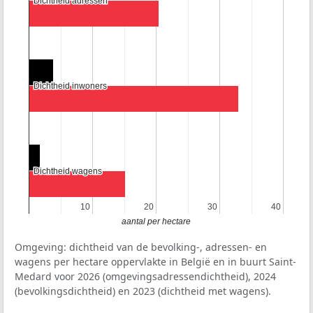
Dichtheid adressen
Dichtheid adressen
Dichtheid inwoners
Dichtheid inwoners
Dichtheid wagens
Dichtheid wagens
10
10
20
20
30
30
40
40
aantal per hectare
Omgeving: dichtheid van de bevolking-, adressen- en
wagens per hectare oppervlakte in België en in buurt Saint-
Medard voor 2026 (omgevingsadressendichtheid), 2024
(bevolkingsdichtheid) en 2023 (dichtheid met wagens).