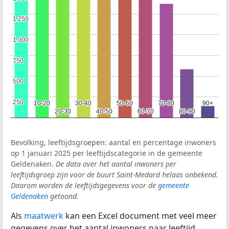
1.250
1.250
1.000
1.000
750
750
500
500
250
250
10-20
10-20
30-40
30-40
50-60
50-60
70-80
70-80
90+
90+
20-30
20-30
40-50
40-50
60-70
60-70
80-90
80-90
Bevolking, leeftijdsgroepen: aantal en percentage inwoners
op 1 januari 2025 per leeftijdscategorie in de gemeente
Geldenaken.
De data over het aantal inwoners per
leeftijdsgroep zijn voor de buurt Saint-Medard helaas onbekend.
Daarom worden de leeftijdsgegevens voor de
gemeente
Geldenaken
getoond.
Als
maatwerk
kan een Excel document met veel meer
gegevens over het aantal inwoners naar leeftijd