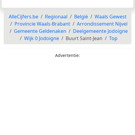
AlleCijfers.be
Regionaal
België
Waals Gewest
Provincie Waals-Brabant
Arrondissement Nijvel
Gemeente Geldenaken
Deelgemeente Jodoigne
Wijk 0 Jodoigne
Buurt Saint-Jean
Top
Advertentie: