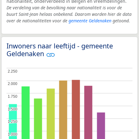
nationaliteit, onderverdeeld in Belgen en vreemdelingen.
De verdeling van de bevolking naar nationaliteit is voor de
buurt Saint-Jean helaas onbekend. Daarom worden hier de data
over de nationaliteiten voor de
gemeente Geldenaken
getoond.
Inwoners naar leeftijd - gemeente
Geldenaken
2.250
2.250
2.000
2.000
1.750
1.750
1.500
1.500
1.250
1.250
1.000
1.000