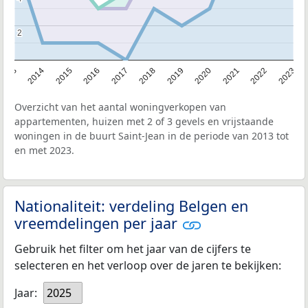
2
2
2013
2014
2015
2016
2017
2018
2019
2020
2021
2022
2023
Overzicht van het aantal woningverkopen van
appartementen, huizen met 2 of 3 gevels en vrijstaande
woningen in de buurt Saint-Jean in de periode van 2013 tot
en met 2023.
Nationaliteit: verdeling Belgen en
vreemdelingen per jaar
Gebruik het filter om het jaar van de cijfers te
selecteren en het verloop over de jaren te bekijken:
Jaar:
2025