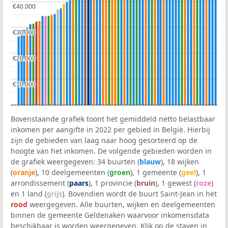
€40.000
€40.000
€30.000
€30.000
€20.000
€20.000
€10.000
€10.000
Bovenstaande grafiek toont het gemiddeld netto belastbaar
inkomen per aangifte in 2022 per gebied in België. Hierbij
zijn de gebieden van laag naar hoog gesorteerd op de
hoogte van het inkomen. De volgende gebieden worden in
de grafiek weergegeven: 34 buurten (
blauw
), 18 wijken
(
oranje
), 10 deelgemeenten (
groen
), 1 gemeente (
geel
), 1
arrondissement (
paars
), 1 provincie (
bruin
), 1 gewest (
roze
)
en 1 land (
grijs
). Bovendien wordt de buurt Saint-Jean in het
rood
weergegeven. Alle buurten, wijken en deelgemeenten
binnen de gemeente Geldenaken waarvoor inkomensdata
beschikbaar is worden weergegeven. Klik op de staven in