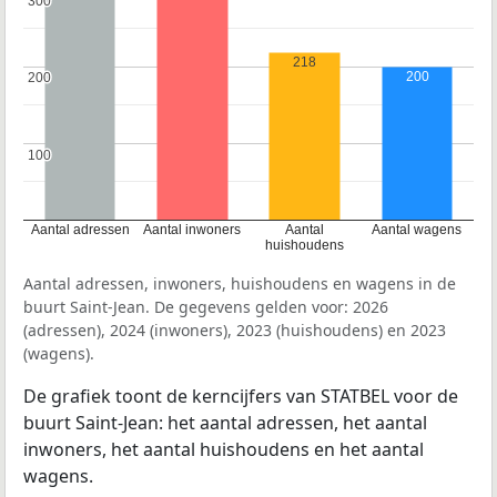
300
300
218
200
200
200
100
100
Aantal adressen
Aantal inwoners
Aantal
Aantal wagens
huishoudens
Aantal adressen, inwoners, huishoudens en wagens in de
buurt Saint-Jean. De gegevens gelden voor: 2026
(adressen), 2024 (inwoners), 2023 (huishoudens) en 2023
(wagens).
De grafiek toont de kerncijfers van STATBEL voor de
buurt Saint-Jean: het aantal adressen, het aantal
inwoners, het aantal huishoudens en het aantal
wagens.