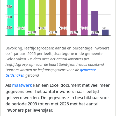
750
750
500
500
250
250
10-20
10-20
30-40
30-40
50-60
50-60
70-80
70-80
90+
90+
20-30
20-30
40-50
40-50
60-70
60-70
80-90
80-90
Bevolking, leeftijdsgroepen: aantal en percentage inwoners
op 1 januari 2025 per leeftijdscategorie in de gemeente
Geldenaken.
De data over het aantal inwoners per
leeftijdsgroep zijn voor de buurt Saint-Jean helaas onbekend.
Daarom worden de leeftijdsgegevens voor de
gemeente
Geldenaken
getoond.
Als
maatwerk
kan een Excel document met veel meer
gegevens over het aantal inwoners naar leeftijd
geleverd worden. De gegevens zijn beschikbaar voor
de periode 2009 tot en met 2026 met het aantal
inwoners per levensjaar.