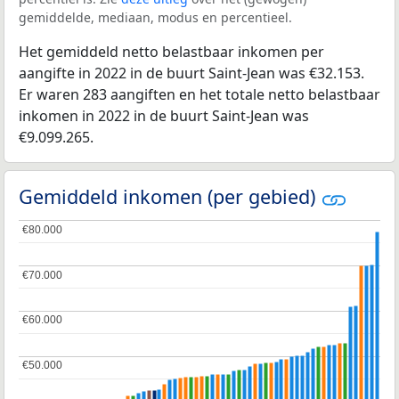
gemiddelde, mediaan, modus en percentieel.
Het gemiddeld netto belastbaar inkomen per
aangifte in 2022 in de buurt Saint-Jean was €32.153.
Er waren 283 aangiften en het totale netto belastbaar
inkomen in 2022 in de buurt Saint-Jean was
€9.099.265.
Gemiddeld inkomen (per gebied)
€80.000
€80.000
€70.000
€70.000
€60.000
€60.000
€50.000
€50.000