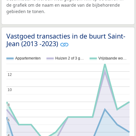
de grafiek om de naam en waarde van de bijbehorende
gebieden te tonen.
Vastgoed transacties in de buurt Saint-
Jean (2013 -2023)
Appartementen
Huizen 2 of 3 g…
Vrijstaande wo…
12
12
10
10
8
8
6
6
4
4