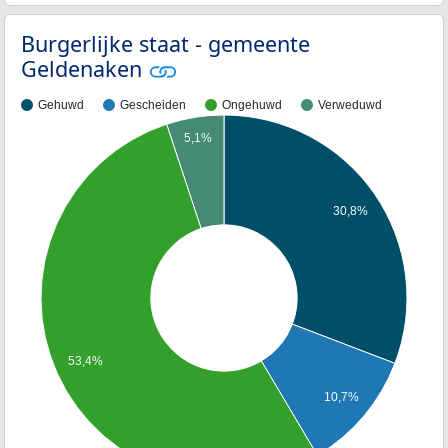
Burgerlijke staat - gemeente
Geldenaken
Gehuwd
Gescheiden
Ongehuwd
Verweduwd
5,1%
30,8%
53,4%
10,7%