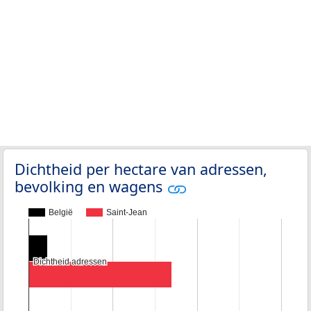
Dichtheid per hectare van adressen,
bevolking en wagens
België
Saint-Jean
Dichtheid adressen
Dichtheid adressen